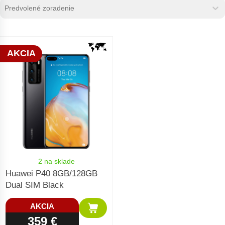
Zoradenie produktov
Sort content
Sort content
AKCIA
2 na sklade
Huawei P40 8GB/128GB
Dual SIM Black
AKCIA
359 €