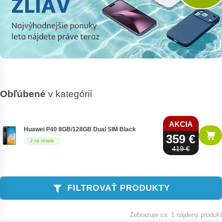
Obľúbené
v kategórií
AKCIA
Huawei P40 8GB/128GB Dual SIM Black
359 €
2 na sklade
419 €
FILTROVAŤ PRODUKTY
1 nájdený produkt