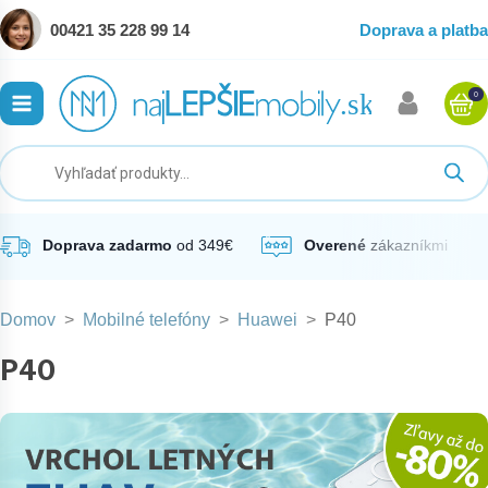
00421 35 228 99 14
Doprava a platba
0
ubmenu
ubmenu
ubmenu
Doprava zadarmo
od 349€
Overené
zákazníkmi
Domov
>
Mobilné telefóny
>
Huawei
>
P40
ubmenu
P40
ubmenu