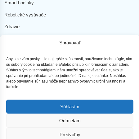
Smart hodinky
Robotické vysávače
Zdravie
Elektromobilita
Spravovať
Herná zóna
Aby sme vám poskytli tie najlepšie skúsenosti, používame technológie, ako
Dôležité odkazy
sú súbory cookie na ukladanie a/alebo prístup k informáciám o zariadení.
Súhlas s týmito technológiami nám umožní spracovávať údaje, ako je
Obchodné podmienky
správanie pri prehliadaní alebo jedinečné ID na tejto stránke. Nesúhlas
alebo odvolanie súhlasu môže nepriaznivo ovplyvniť určité vlastnosti a
funkcie.
Ochrana osobných údajov
Doprava a platba
Súhlasím
Reklamácia tovaru
Odmietam
Predvoľby
najLEPŠIEmobily s.r.o. - Všetky práva vyhradené ©2023