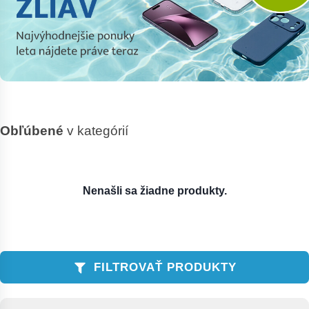
Obľúbené
v kategórií
Nenašli sa žiadne produkty.
FILTROVAŤ PRODUKTY
Zoradenie produktov
Sort content