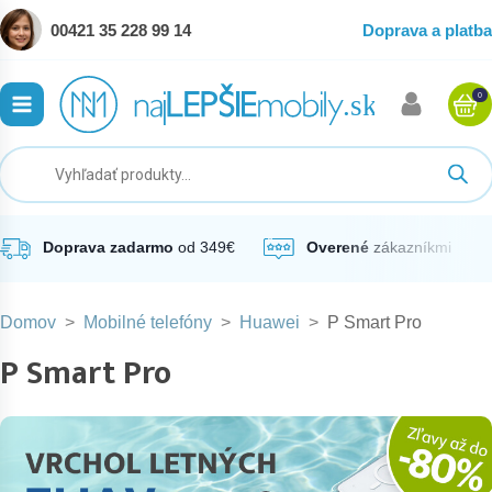
00421 35 228 99 14
Doprava a platba
0
ubmenu
ubmenu
ubmenu
Doprava zadarmo
od 349€
Overené
zákazníkmi
Domov
>
Mobilné telefóny
>
Huawei
>
P Smart Pro
ubmenu
P Smart Pro
ubmenu