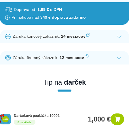
Doprava od:
1,99 € s DPH
Pri nákupe nad
349 € doprava zadarmo
Záruka koncový zákaznik:
24 mesiacov
Ak nakúpite tento produkt ako koncový zákazník, dostávate na
produkt zákonnú lehotu na záruku na 24 mesiacov. Nie je
Záruka firemný zákaznik:
12 mesiacov
potrebná registrácia zákazníckeho účtu.
Ak nakúpite tento produkt ako firemný zákazník, dostávate na
produkt zákonnú lehotu na záruku na 12 mesiacov. Ak chcete
nakupovať ako firemný zákazník, musíte sa pred nákupom
Tip na
darček
registrovať. Registrácia podlieha overeniu.
Darčeková poukážka 1000€
1,000 €
8 na sklade