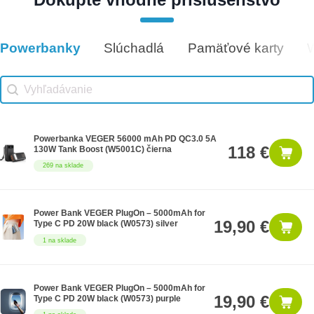
Darčeková poukážka 500€
500 €
9 na sklade
Powerbanky
Slúchadlá
Pamäťové karty
Vhodné príslušenstvo
Vhodné príslušenstvo search
Search content
Powerbanka VEGER 56000 mAh PD QC3.0 5A
118 €
130W Tank Boost (W5001C) čierna
269 na sklade
Power Bank VEGER PlugOn – 5000mAh for
19,90 €
Type C PD 20W black (W0573) silver
1 na sklade
Power Bank VEGER PlugOn – 5000mAh for
19,90 €
Type C PD 20W black (W0573) purple