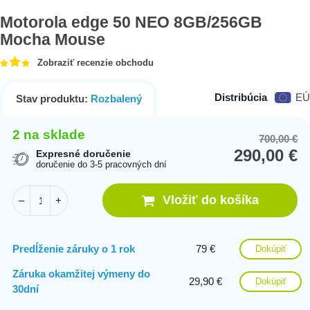
Motorola edge 50 NEO 8GB/256GB
Mocha Mouse
Zobraziť recenzie obchodu
Distribúcia
EÚ
Stav produktu:
Rozbalený
2 na sklade
700,00
€
Or
Cu
290,00
€
pr
pr
Expresné doručenie
doručenie do 3-5 pracovných dní
wa
is:
70
29
Vložiť do košíka
–
+
Predĺženie záruky o 1 rok
79 €
Dokúpiť
Záruka okamžitej výmeny do
29,90 €
Dokúpiť
30dní