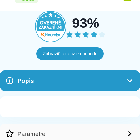
1 na sklade
93%
Zobraziť recenzie obchodu
Popis
Parametre