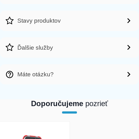
Stavy produktov
Ďalšie služby
Máte otázku?
Doporučujeme
pozrieť
array(1) { [0]=> int(21257) }