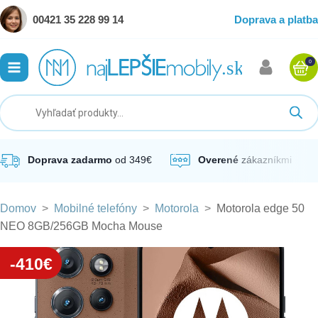
00421 35 228 99 14
Doprava a platba
0
ubmenu
ubmenu
ubmenu
Doprava zadarmo
od 349€
Overené
zákazníkmi
Domov
>
Mobilné telefóny
>
Motorola
>
Motorola edge 50
ubmenu
NEO 8GB/256GB Mocha Mouse
ubmenu
-410€