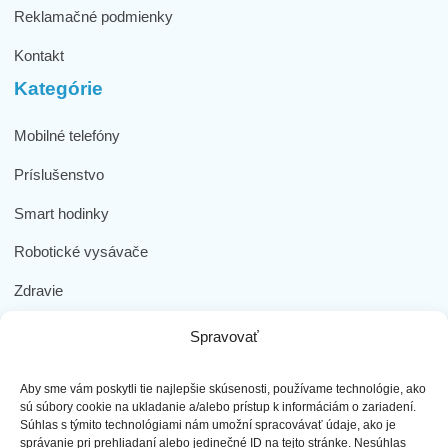
Reklamačné podmienky
Kontakt
Kategórie
Mobilné telefóny
Príslušenstvo
Smart hodinky
Robotické vysávače
Zdravie
Elektromobilita
Spravovať
Herná zóna
Aby sme vám poskytli tie najlepšie skúsenosti, používame technológie, ako
Dôležité odkazy
sú súbory cookie na ukladanie a/alebo prístup k informáciám o zariadení.
Súhlas s týmito technológiami nám umožní spracovávať údaje, ako je
správanie pri prehliadaní alebo jedinečné ID na tejto stránke. Nesúhlas