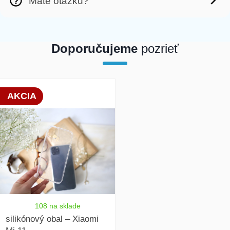
Máte otázku?
Doporučujeme
pozrieť
array(1) { [0]=> int(19800) }
AKCIA
108 na sklade
silikónový obal – Xiaomi