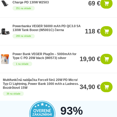
69 €
Charge PD 130W W2503
351 na sklade
Powerbanka VEGER 56000 mAh PD QC3.0 5A
118 €
130W Tank Boost (W5001C) čierna
269 na sklade
Power Bank VEGER PlugOn – 5000mAh for
19,90 €
Type C PD 20W black (W0573) silver
1 na sklade
Multifunkčná nabíjačka Forcell 5in1 20W PD Micro/
Typ C/ Lightning, Power Bank 1000 mAh a Ladness.
34,90 €
Bezdrôtové 15W
38 na sklade
93%