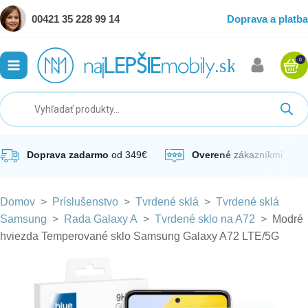
00421 35 228 99 14
Doprava a platba
0
ubmenu
ubmenu
ubmenu
Doprava zadarmo
od 349€
Overené
zákazníkmi
Domov
>
Príslušenstvo
>
Tvrdené sklá
>
Tvrdené sklá
ubmenu
Samsung
>
Rada Galaxy A
>
Tvrdené sklo na A72
>
Modré
hviezda Temperované sklo Samsung Galaxy A72 LTE/5G
ubmenu