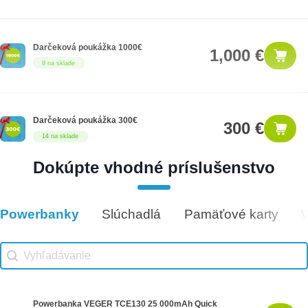
Darčeková poukážka 1000€
1,000 €
8 na sklade
Darčeková poukážka 300€
300 €
14 na sklade
Dokúpte vhodné príslušenstvo
Darčeková poukážka 500€
500 €
9 na sklade
Powerbanky
Slúchadlá
Pamäťové karty
Vhodné príslušenstvo
Vhodné príslušenstvo search
Search content
Powerbanka VEGER TCE130 25 000mAh Quick