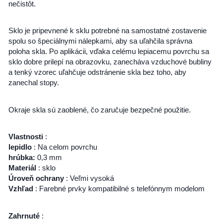
nečistôt.
Sklo je pripevnené k sklu potrebné na samostatné zostavenie
spolu so špeciálnymi nálepkami, aby sa uľahčila správna
poloha skla. Po aplikácii, vďaka celému lepiacemu povrchu sa
sklo dobre prilepí na obrazovku, zanecháva vzduchové bubliny
a tenký vzorec uľahčuje odstránenie skla bez toho, aby
zanechal stopy.
Okraje skla sú zaoblené, čo zaručuje bezpečné použitie.
Vlastnosti
:
lepidlo
: Na celom povrchu
hrúbka:
0,3 mm
Materiál
: sklo
Úroveň ochrany
: Veľmi vysoká
Vzhľad
: Farebné prvky kompatibilné s telefónnym modelom
Zahrnuté
: