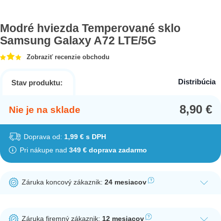
Modré hviezda Temperované sklo
Samsung Galaxy A72 LTE/5G
Zobraziť recenzie obchodu
Distribúcia
Stav produktu:
8,90
€
Nie je na sklade
Doprava od:
1,99 € s DPH
Pri nákupe nad
349 € doprava zadarmo
Záruka koncový zákaznik:
24 mesiacov
Ak nakúpite tento produkt ako koncový zákazník, dostávate na
produkt zákonnú lehotu na záruku na 24 mesiacov. Nie je
Záruka firemný zákaznik:
12 mesiacov