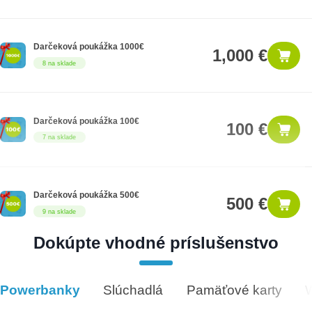
Darčeková poukážka 1000€
1,000 €
8 na sklade
Darčeková poukážka 100€
100 €
7 na sklade
Darčeková poukážka 500€
500 €
9 na sklade
Dokúpte vhodné príslušenstvo
Darčeková poukážka 50€
50 €
5 na sklade
Powerbanky
Slúchadlá
Pamäťové karty
Vhodné príslušenstvo