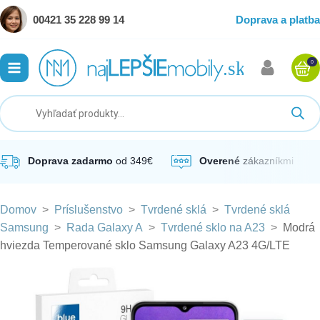
00421 35 228 99 14
Doprava a platba
0
ubmenu
ubmenu
ubmenu
Doprava zadarmo
od 349€
Overené
zákazníkmi
Domov
>
Príslušenstvo
>
Tvrdené sklá
>
Tvrdené sklá
ubmenu
Samsung
>
Rada Galaxy A
>
Tvrdené sklo na A23
>
Modrá
hviezda Temperované sklo Samsung Galaxy A23 4G/LTE
ubmenu