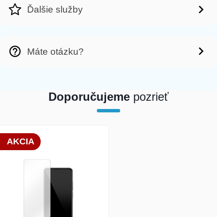
Ďalšie služby
Máte otázku?
Doporučujeme
pozrieť
array(1) { [0]=> int(19881) }
AKCIA