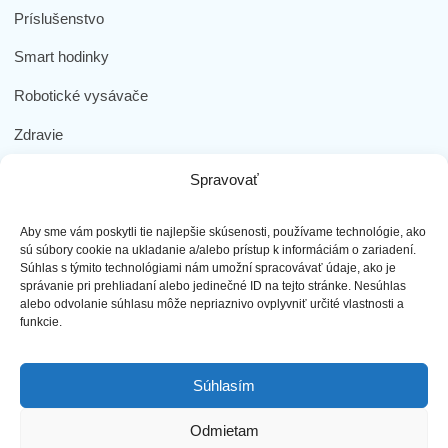
Príslušenstvo
Smart hodinky
Robotické vysávače
Zdravie
Elektromobilita
Spravovať
Herná zóna
Aby sme vám poskytli tie najlepšie skúsenosti, používame technológie, ako
Dôležité odkazy
sú súbory cookie na ukladanie a/alebo prístup k informáciám o zariadení.
Súhlas s týmito technológiami nám umožní spracovávať údaje, ako je
správanie pri prehliadaní alebo jedinečné ID na tejto stránke. Nesúhlas
Obchodné podmienky
alebo odvolanie súhlasu môže nepriaznivo ovplyvniť určité vlastnosti a
funkcie.
Ochrana osobných údajov
Doprava a platba
Súhlasím
Reklamácia tovaru
Odmietam