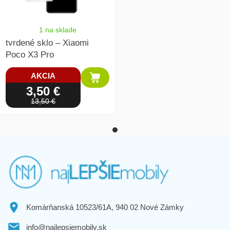
1 na sklade
tvrdené sklo – Xiaomi
Poco X3 Pro
AKCIA
3,50 €
13,50 €
Komárňanská 10523/61A, 940 02 Nové Zámky
info@najlepsiemobily.sk