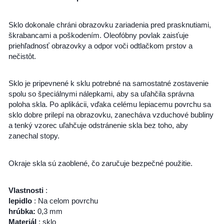
Sklo dokonale chráni obrazovku zariadenia pred prasknutiami,
škrabancami a poškodením. Oleofóbny povlak zaisťuje
priehľadnosť obrazovky a odpor voči odtlačkom prstov a
nečistôt.
Sklo je pripevnené k sklu potrebné na samostatné zostavenie
spolu so špeciálnymi nálepkami, aby sa uľahčila správna
poloha skla. Po aplikácii, vďaka celému lepiacemu povrchu sa
sklo dobre prilepí na obrazovku, zanecháva vzduchové bubliny
a tenký vzorec uľahčuje odstránenie skla bez toho, aby
zanechal stopy.
Okraje skla sú zaoblené, čo zaručuje bezpečné použitie.
Vlastnosti
:
lepidlo
: Na celom povrchu
hrúbka:
0,3 mm
Materiál
: sklo