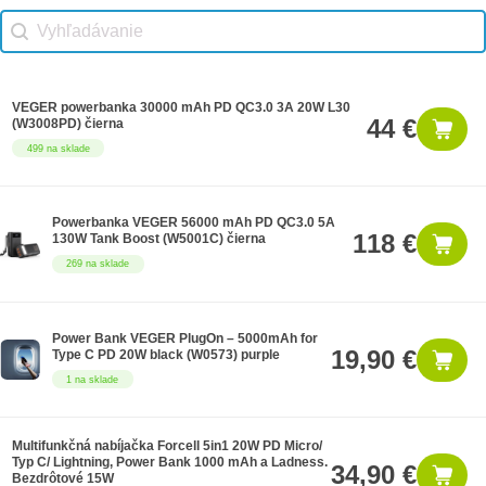
Vhodné príslušenstvo search
Search content
VEGER powerbanka 30000 mAh PD QC3.0 3A 20W L30
44 €
(W3008PD) čierna
499 na sklade
Powerbanka VEGER 56000 mAh PD QC3.0 5A
118 €
130W Tank Boost (W5001C) čierna
269 na sklade
Power Bank VEGER PlugOn – 5000mAh for
19,90 €
Type C PD 20W black (W0573) purple
1 na sklade
Multifunkčná nabíjačka Forcell 5in1 20W PD Micro/
Typ C/ Lightning, Power Bank 1000 mAh a Ladness.
34,90 €
Bezdrôtové 15W