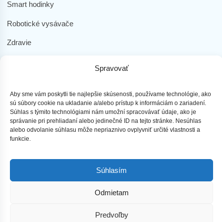
Smart hodinky
Robotické vysávače
Zdravie
Elektromobilita
Spravovať
Herná zóna
Aby sme vám poskytli tie najlepšie skúsenosti, používame technológie, ako
Dôležité odkazy
sú súbory cookie na ukladanie a/alebo prístup k informáciám o zariadení.
Súhlas s týmito technológiami nám umožní spracovávať údaje, ako je
Obchodné podmienky
správanie pri prehliadaní alebo jedinečné ID na tejto stránke. Nesúhlas
alebo odvolanie súhlasu môže nepriaznivo ovplyvniť určité vlastnosti a
funkcie.
Ochrana osobných údajov
Doprava a platba
Súhlasím
Reklamácia tovaru
Odmietam
Predvoľby
najLEPŠIEmobily s.r.o. - Všetky práva vyhradené ©2023