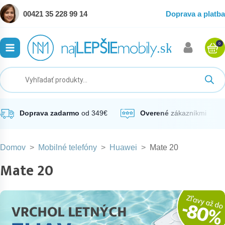
00421 35 228 99 14
Doprava a platba
0
ubmenu
ubmenu
ubmenu
Doprava zadarmo
od 349€
Overené
zákazníkmi
Domov
>
Mobilné telefóny
>
Huawei
>
Mate 20
ubmenu
Mate 20
ubmenu