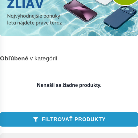
Obľúbené
v kategórií
Nenašli sa žiadne produkty.
FILTROVAŤ PRODUKTY
Zoradenie produktov
Sort content