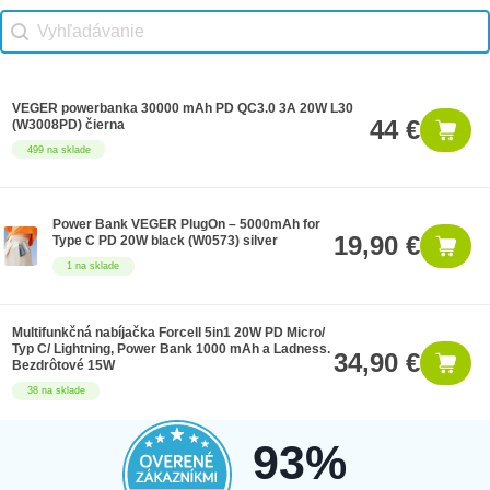
Vhodné príslušenstvo search
Search content
VEGER powerbanka 30000 mAh PD QC3.0 3A 20W L30
44 €
(W3008PD) čierna
499 na sklade
Power Bank VEGER PlugOn – 5000mAh for
19,90 €
Type C PD 20W black (W0573) silver
1 na sklade
Multifunkčná nabíjačka Forcell 5in1 20W PD Micro/
Typ C/ Lightning, Power Bank 1000 mAh a Ladness.
34,90 €
Bezdrôtové 15W
38 na sklade
93%