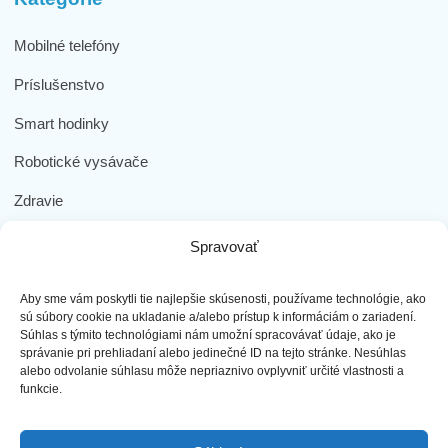
Mobilné telefóny
Príslušenstvo
Smart hodinky
Robotické vysávače
Zdravie
Elektromobilita
Spravovať
Herná zóna
Aby sme vám poskytli tie najlepšie skúsenosti, používame technológie, ako
Dôležité odkazy
sú súbory cookie na ukladanie a/alebo prístup k informáciám o zariadení.
Súhlas s týmito technológiami nám umožní spracovávať údaje, ako je
správanie pri prehliadaní alebo jedinečné ID na tejto stránke. Nesúhlas
Obchodné podmienky
alebo odvolanie súhlasu môže nepriaznivo ovplyvniť určité vlastnosti a
funkcie.
Ochrana osobných údajov
Doprava a platba