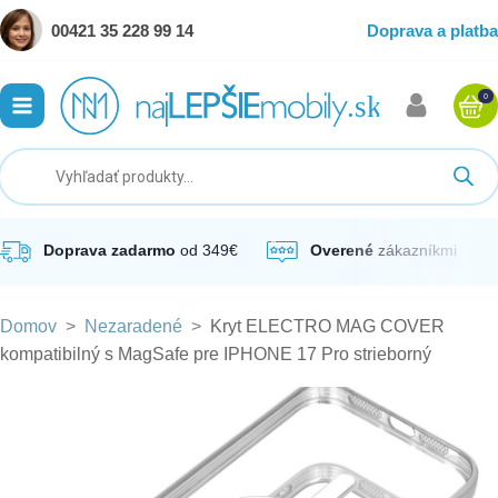
00421 35 228 99 14
Doprava a platba
0
ubmenu
ubmenu
ubmenu
Doprava zadarmo
od 349€
Overené
zákazníkmi
Domov
>
Nezaradené
>
Kryt ELECTRO MAG COVER
ubmenu
kompatibilný s MagSafe pre IPHONE 17 Pro strieborný
ubmenu