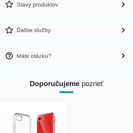
Stavy produktov
Ďalšie služby
Máte otázku?
Doporučujeme
pozrieť
array(1) { [0]=> int(77107) }