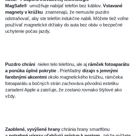
MagSafe®
umožňuje nabíjať telefón bez káblov.
Vstavané
magnety v krúžku
znamenajú, že nemusíte puzdro
odstraňovať, aby ste telefón indukčne nabili. Môžete tiež voľne
používať magnetické držiaky do auta bez obáv o bezpečné
uchytenie počas jazdy.
Puzdro chráni
nielen telo telefónu, ale aj
rámček fotoaparátu
a ponúka úplné pokrytie
. Priehľadný
dizajn s jemnými
farebnými akcentmi
okolo magnetického krúžku, rámčeka
fotoaparátu a bočných strán zachováva pôvodnú estetiku
zariadení Apple a zaisťuje, že zostanú rovnako štýlové ako
vždy.
Zaoblené, vyvýšené hrany
chránia hrany smartfónu
a
potrebné výrezy uľahčujú prístup k portom
, takže môžete