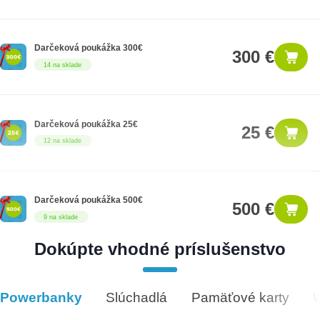
Darčeková poukážka 300€
300 €
14 na sklade
Darčeková poukážka 25€
25 €
12 na sklade
Darčeková poukážka 500€
500 €
9 na sklade
Dokúpte vhodné príslušenstvo
Darčeková poukážka 1000€
1,000 €
8 na sklade
Powerbanky
Slúchadlá
Pamäťové karty
Vhodné príslušenstvo