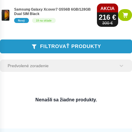
AKCIA
Samsung Galaxy Xcover7 G556B 6GB/128GB
Dual SIM Black
216 €
Nový
19 na sklade
300 €
FILTROVAŤ PRODUKTY
Zoradenie produktov
Sort content
Sort content
Nenašli sa žiadne produkty.