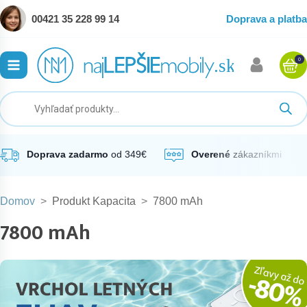
00421 35 228 99 14
Doprava a platba
0
ubmenu
ubmenu
ubmenu
Doprava zadarmo
od 349€
Overené
zákazníkmi
Domov
>
Produkt Kapacita
>
7800 mAh
ubmenu
7800 mAh
ubmenu