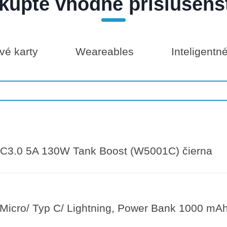
kúpte vhodné príslušens
é karty
Weareables
Inteligentn
3.0 5A 130W Tank Boost (W5001C) čierna
 Micro/ Typ C/ Lightning, Power Bank 1000 mA