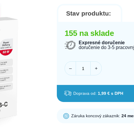
Stav produktu:
155 na sklade
Expresné doručenie
doručenie do 3-5 pracovn
–
+
Doprava od:
1,99 € s DPH
Záruka koncový zákaznik:
24 me