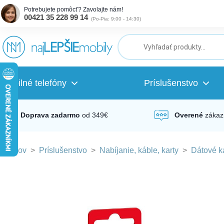
Potrebujete pomôcť? Zavolajte nám!
00421 35 228 99 14
(
Po-Pia: 9:00 - 14:30
)
ubmenu
ubmenu
Mobilné telefóny
Príslušenstvo
ubmenu
Doprava zadarmo
od 349€
Overené
zákaz
Domov
>
Príslušenstvo
>
Nabíjanie, káble, karty
>
Dátové k
ubmenu
ubmenu