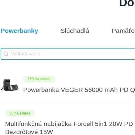
Do
Darčeková poukážka 1000€
14 na sklade
Powerbanky
Slúchadlá
Pamäťov
Vhodné príslušenstvo
Darčeková poukážka 300€
Vhodné príslušenstvo search
Search content
269 na sklade
Powerbanka VEGER 56000 mAh PD QC
38 na sklade
Multifunkčná nabíjačka Forcell 5in1 20W PD
Bezdrôtové 15W