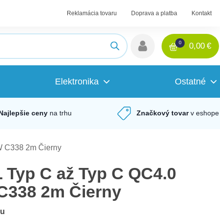
Reklamácia tovaru
Doprava a platba
Kontakt
0
0,00
€
Elektronika
Ostatné
Najlepšie ceny
na trhu
Značkový tovar
v eshope
 C338 2m Čierny
Typ C až Typ C QC4.0
C338 2m Čierny
du