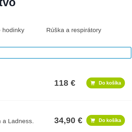
tvo
é hodinky
Rúška a respirátory
300 €
Do košíka
118 €
Do košíka
34,90 €
h a Ladness.
Do košíka