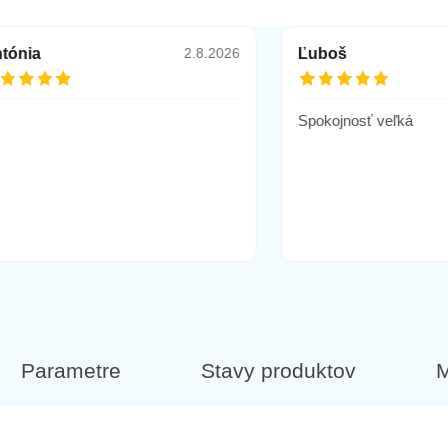
tónia
Ľuboš
2.8.2026
Spokojnosť veľká
Parametre
Stavy produktov
M