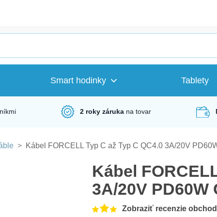
Smart hodinky
Tablety
níkmi
2 roky záruka
na tovar
áble
>
Kábel FORCELL Typ C až Typ C QC4.0 3A/20V PD60W
Kábel FORCELL 
3A/20V PD60W 
Zobraziť recenzie obcho