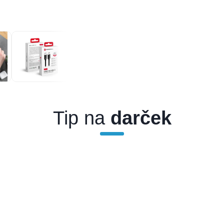
Tip na
darček