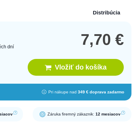
Distribúcia
7,70
€
ých dní
Vložiť do košíka
Pri nákupe nad
349 € doprava zadarmo
siacov
Záruka firemný zákaznik:
12 mesiacov