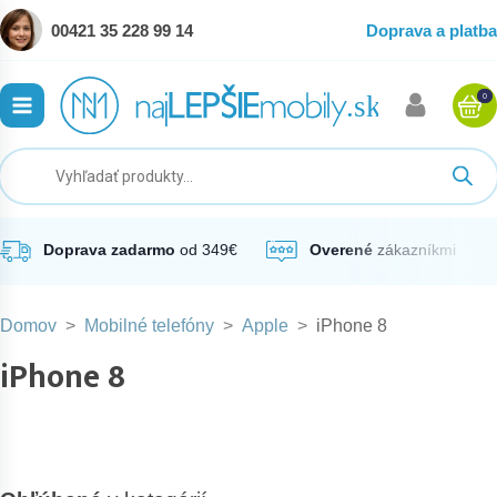
00421 35 228 99 14
Doprava a platba
0
ubmenu
ubmenu
ubmenu
Doprava zadarmo
od 349€
Overené
zákazníkmi
Domov
>
Mobilné telefóny
>
Apple
>
iPhone 8
ubmenu
iPhone 8
ubmenu