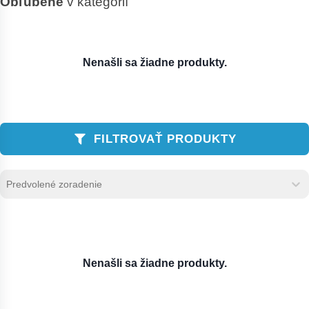
Obľúbené
v kategórií
Nenašli sa žiadne produkty.
FILTROVAŤ PRODUKTY
Zoradenie produktov
Sort content
Sort content
Nenašli sa žiadne produkty.