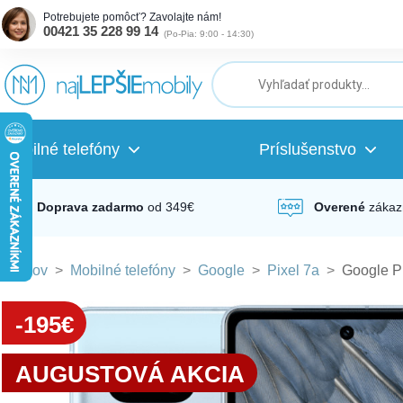
Potrebujete pomôcť? Zavolajte nám!
00421 35 228 99 14
(
Po-Pia: 9:00 - 14:30
)
ubmenu
ubmenu
Mobilné telefóny
Príslušenstvo
ubmenu
Doprava zadarmo
od 349€
Overené
zákaz
Domov
>
Mobilné telefóny
>
Google
>
Pixel 7a
>
Google P
ubmenu
-195€
ubmenu
AUGUSTOVÁ AKCIA