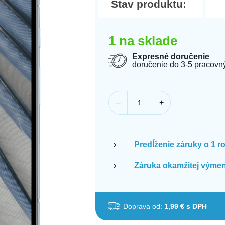
Stav produktu:
1 na sklade
Expresné doručenie
doručenie do 3-5 pracovn
–
+
›
Predĺženie záruky o 1 r
›
Záruka okamžitej výmen
Doprava od:
1,99 € s DPH