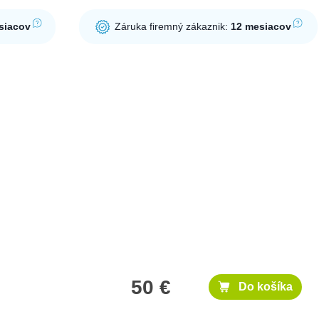
siacov
Záruka firemný zákaznik:
12 mesiacov
50 €
Do košíka