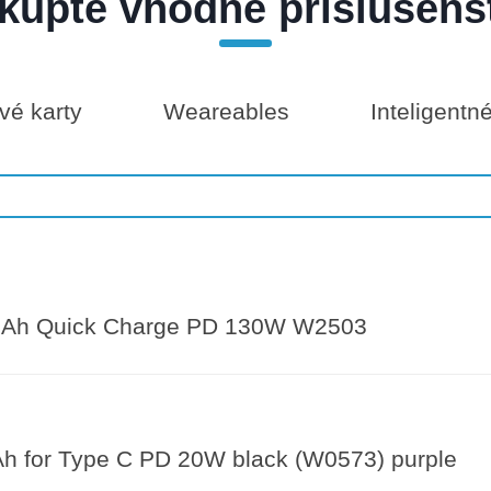
kúpte vhodné príslušens
é karty
Weareables
Inteligentn
Ah Quick Charge PD 130W W2503
 for Type C PD 20W black (W0573) purple