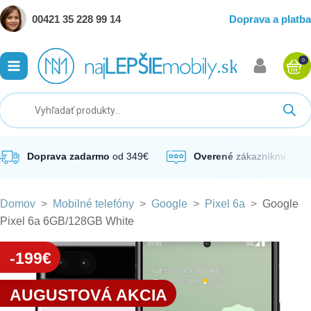
00421 35 228 99 14
Doprava a platba
0
ubmenu
ubmenu
ubmenu
Doprava zadarmo
od 349€
Overené
zákazníkmi
Domov
>
Mobilné telefóny
>
Google
>
Pixel 6a
>
Google
ubmenu
Pixel 6a 6GB/128GB White
ubmenu
-199€
AUGUSTOVÁ AKCIA