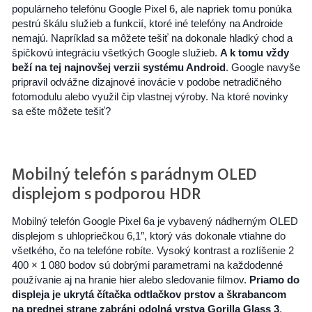
populárneho telefónu Google Pixel 6, ale napriek tomu ponúka
pestrú škálu služieb a funkcií, ktoré iné telefóny na Androide
nemajú. Napríklad sa môžete tešiť na dokonale hladký chod a
špičkovú integráciu všetkých Google služieb.
A k tomu vždy
beží na tej najnovšej verzii systému Android
. Google navyše
pripravil odvážne dizajnové inovácie v podobe netradičného
fotomodulu alebo využil čip vlastnej výroby. Na ktoré novinky
sa ešte môžete tešiť?
Mobilný telefón s parádnym OLED
displejom s podporou HDR
Mobilný telefón Google Pixel 6a je vybavený nádherným OLED
displejom s uhlopriečkou 6,1″, ktorý vás dokonale vtiahne do
všetkého, čo na telefóne robíte. Vysoký kontrast a rozlíšenie 2
400 × 1 080 bodov sú dobrými parametrami na každodenné
používanie aj na hranie hier alebo sledovanie filmov.
Priamo do
displeja je ukrytá čítačka odtlačkov prstov a škrabancom
na prednej strane zabráni odolná vrstva Gorilla Glass 3
.