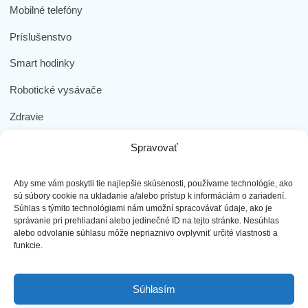
Mobilné telefóny
Príslušenstvo
Smart hodinky
Robotické vysávače
Zdravie
Elektromobilita
Spravovať
Herná zóna
Aby sme vám poskytli tie najlepšie skúsenosti, používame technológie, ako
Dôležité odkazy
sú súbory cookie na ukladanie a/alebo prístup k informáciám o zariadení.
Súhlas s týmito technológiami nám umožní spracovávať údaje, ako je
správanie pri prehliadaní alebo jedinečné ID na tejto stránke. Nesúhlas
Obchodné podmienky
alebo odvolanie súhlasu môže nepriaznivo ovplyvniť určité vlastnosti a
funkcie.
Ochrana osobných údajov
Doprava a platba
Súhlasím
Reklamácia tovaru