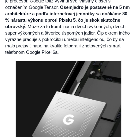
je procesor. Google totiž vyvinul svoj vlastný čipset s
označením Google Tensor.
Osemjadro je postavené na 5 nm
architektúre a podľa internetovej jednotky sa dočkáme 80
% nárastu výkonu oproti Pixelu 5, čo je skok skutočne
obrovský
. Môže za to kombinácia dvoch výkonných, dvoch
super výkonných a štvorice úsporných jadier. Čip okrem iného
výrazne pracuje s pokročilou umelou inteligenciou, čo by sa
malo prejaviť napr. na kvalite fotografií zhotovených smart
telefónom Google Pixel 6a.