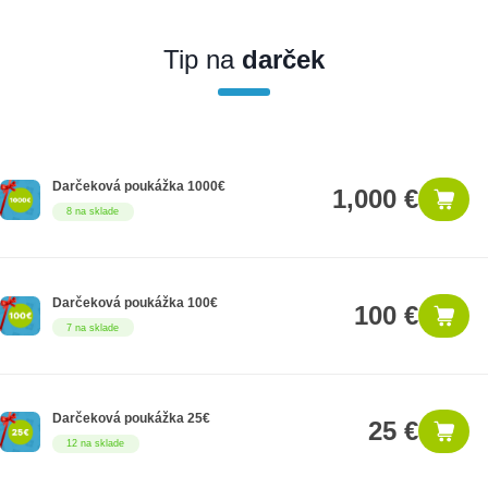
Ak nakúpite tento produkt ako firemný zákazník, dostávate na
produkt zákonnú lehotu na záruku na 12 mesiacov. Ak chcete
nakupovať ako firemný zákazník, musíte sa pred nákupom
Tip na
darček
registrovať. Registrácia podlieha overeniu.
Darčeková poukážka 1000€
1,000 €
8 na sklade
Darčeková poukážka 100€
100 €
7 na sklade
Darčeková poukážka 25€
25 €
12 na sklade