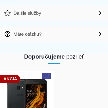
Ďalšie služby
Máte otázku?
Doporučujeme
pozrieť
array(1) { [0]=> int(18514) }
AKCIA