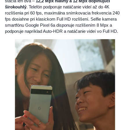
stačia len dva –
12,2 Mpx hlavný a 12 Mpx doplňujúci
širokouhlý
. Telefón podporuje natáčanie videí až do 4K
rozlíšenia pri 60 fps, maximálna snímkovacia frekvencia 240
fps dosiahne pri klasickom Full HD rozlíšení. Selfie kamera
smartfónu Google Pixel 6a disponuje rozlíšením 8 Mpx a
podporuje napríklad Auto-HDR a natáčanie videí vo Full HD.