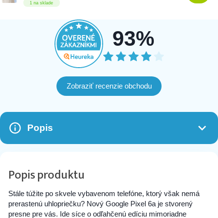
1 na sklade
93%
Zobraziť recenzie obchodu
Popis
Popis produktu
Stále túžite po skvele vybavenom telefóne, ktorý však nemá
prerastenú uhlopriečku? Nový Google Pixel 6a je stvorený
presne pre vás. Ide síce o odľahčenú edíciu mimoriadne