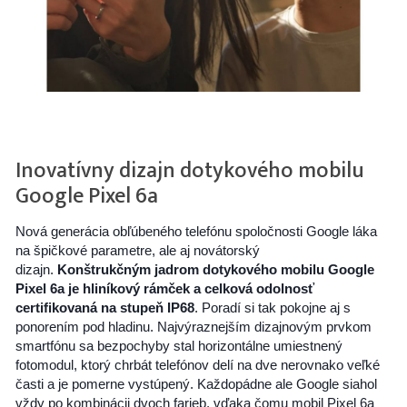
Inovatívny dizajn dotykového mobilu
Google Pixel 6a
Nová generácia obľúbeného telefónu spoločnosti Google láka
na špičkové parametre, ale aj novátorský
dizajn.
Konštrukčným jadrom dotykového mobilu Google
Pixel 6a je hliníkový rámček a celková odolnosť
certifikovaná na stupeň IP68
. Poradí si tak pokojne aj s
ponorením pod hladinu. Najvýraznejším dizajnovým prvkom
smartfónu sa bezpochyby stal horizontálne umiestnený
fotomodul, ktorý chrbát telefónov delí na dve nerovnako veľké
časti a je pomerne vystúpený. Každopádne ale Google siahol
vždy po kombinácii dvoch farieb, vďaka čomu mobil Pixel 6a