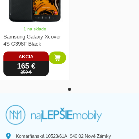
1 na sklade
Samsung Galaxy Xcover
4S G398F Black
AKCIA
165 €
250 €
Komárňanská 10523/61A, 940 02 Nové Zámky