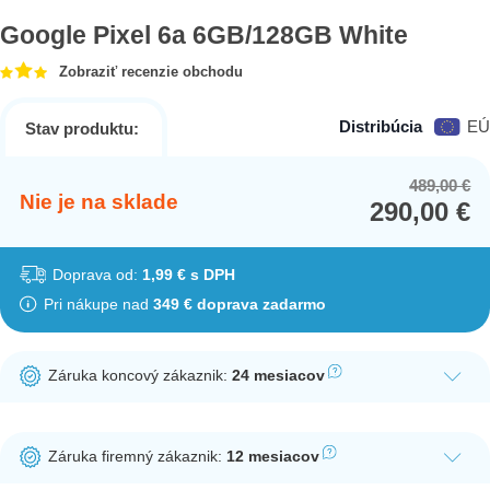
Google Pixel 6a 6GB/128GB White
Zobraziť recenzie obchodu
Distribúcia
EÚ
Stav produktu:
489,00
€
Or
Cu
Nie je na sklade
290,00
€
pr
pr
wa
is:
48
29
Doprava od:
1,99 € s DPH
Pri nákupe nad
349 € doprava zadarmo
Záruka koncový zákaznik:
24 mesiacov
Ak nakúpite tento produkt ako koncový zákazník, dostávate na
produkt zákonnú lehotu na záruku na 24 mesiacov. Nie je
Záruka firemný zákaznik:
12 mesiacov
potrebná registrácia zákazníckeho účtu.