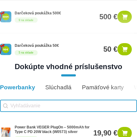
Darčeková poukážka 500€
500 €
9 na sklade
Darčeková poukážka 50€
50 €
5 na sklade
Dokúpte vhodné príslušenstvo
Darčeková poukážka 300€
300 €
14 na sklade
Powerbanky
Slúchadlá
Pamäťové karty
Vhodné príslušenstvo
Vhodné príslušenstvo search
Search content
Power Bank VEGER PlugOn – 5000mAh for
19,90 €
Type C PD 20W black (W0573) silver