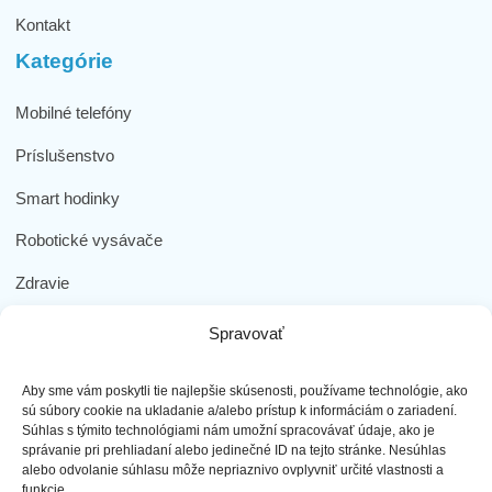
Kontakt
Kategórie
Mobilné telefóny
Príslušenstvo
Smart hodinky
Robotické vysávače
Zdravie
Elektromobilita
Spravovať
Herná zóna
Aby sme vám poskytli tie najlepšie skúsenosti, používame technológie, ako
Dôležité odkazy
sú súbory cookie na ukladanie a/alebo prístup k informáciám o zariadení.
Súhlas s týmito technológiami nám umožní spracovávať údaje, ako je
správanie pri prehliadaní alebo jedinečné ID na tejto stránke. Nesúhlas
Obchodné podmienky
alebo odvolanie súhlasu môže nepriaznivo ovplyvniť určité vlastnosti a
funkcie.