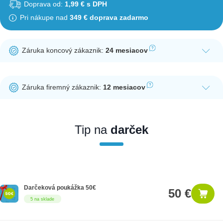
Doprava od:
1,99 € s DPH
Pri nákupe nad
349 € doprava zadarmo
Záruka koncový zákaznik:
24 mesiacov
Ak nakúpite tento produkt ako koncový zákazník, dostávate na
produkt zákonnú lehotu na záruku na 24 mesiacov. Nie je
Záruka firemný zákaznik:
12 mesiacov
potrebná registrácia zákazníckeho účtu.
Ak nakúpite tento produkt ako firemný zákazník, dostávate na
produkt zákonnú lehotu na záruku na 12 mesiacov. Ak chcete
nakupovať ako firemný zákazník, musíte sa pred nákupom
Tip na
darček
registrovať. Registrácia podlieha overeniu.
Darčeková poukážka 50€
50 €
5 na sklade