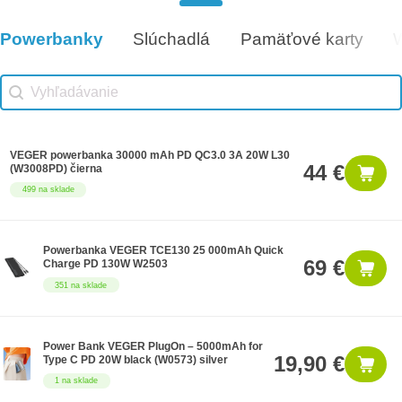
Darčeková poukážka 100€
100 €
7 na sklade
Powerbanky
Slúchadlá
Pamäťové karty
Vhodné príslušenstvo
Vhodné príslušenstvo search
Search content
VEGER powerbanka 30000 mAh PD QC3.0 3A 20W L30
44 €
(W3008PD) čierna
499 na sklade
Powerbanka VEGER TCE130 25 000mAh Quick
69 €
Charge PD 130W W2503
351 na sklade
Power Bank VEGER PlugOn – 5000mAh for
19,90 €
Type C PD 20W black (W0573) silver
1 na sklade