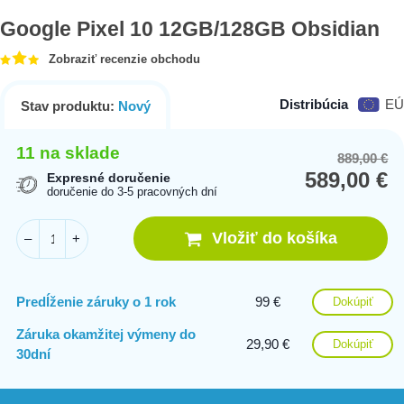
Google Pixel 10 12GB/128GB Obsidian
Zobraziť recenzie obchodu
Distribúcia
EÚ
Stav produktu:
Nový
11 na sklade
889,00
€
Or
Cu
589,00
€
pr
pr
Expresné doručenie
doručenie do 3-5 pracovných dní
wa
is:
88
58
Vložiť do košíka
–
+
Predĺženie záruky o 1 rok
99 €
Dokúpiť
Záruka okamžitej výmeny do
29,90 €
Dokúpiť
30dní