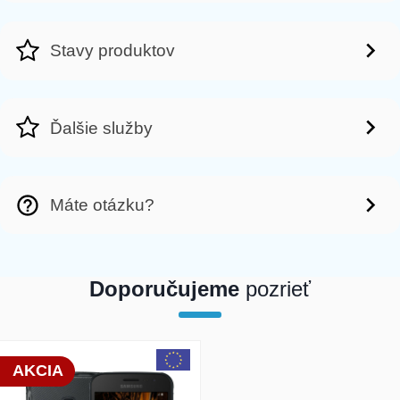
Stavy produktov
Ďalšie služby
Máte otázku?
Doporučujeme
pozrieť
array(1) { [0]=> int(18514) }
AKCIA