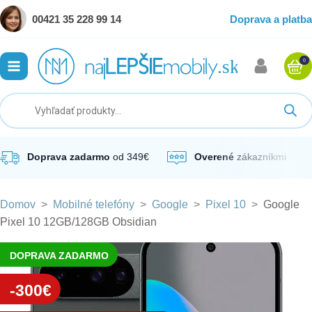
00421 35 228 99 14
Doprava a platba
0
ubmenu
ubmenu
ubmenu
Doprava zadarmo
od 349€
Overené
zákazníkmi
Domov
>
Mobilné telefóny
>
Google
>
Pixel 10
>
Google
ubmenu
Pixel 10 12GB/128GB Obsidian
ubmenu
DOPRAVA ZADARMO
-300€