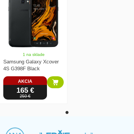
1 na sklade
Samsung Galaxy Xcover
4S G398F Black
AKCIA
165 €
250 €