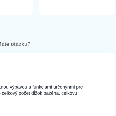
áte otázku?
tnou výbavou a funkciami určenýnmi pre
 celkový počet dĺžok bazéna, celkovú