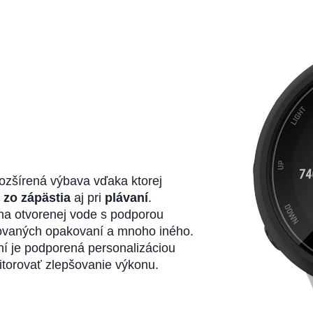
a
ozšírená výbava vďaka ktorej
 zo zápästia
aj pri
plávaní
.
na otvorenej vode s podporou
asovaných opakovaní a mnoho iného.
ní je podporená personalizáciou
itorovať zlepšovanie výkonu.