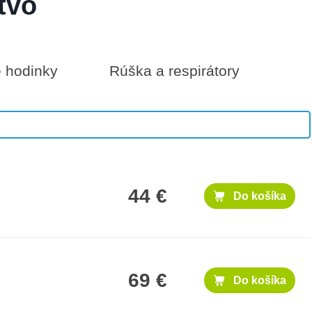
tvo
é hodinky
Rúška a respirátory
50 €
Do košíka
44 €
Do košíka
69 €
Do košíka