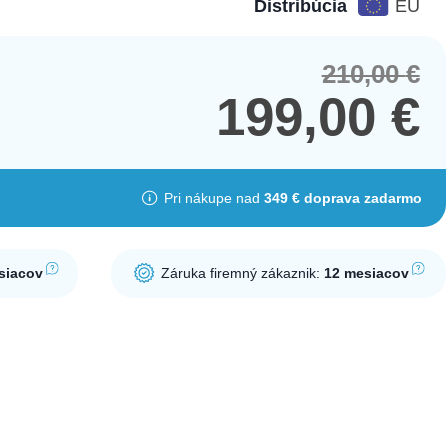
Distribúcia
EÚ
210,00
€
Orig
Cur
pric
pric
199,00
€
was
is:
210,
199,
Pri nákupe nad
349 € doprava zadarmo
siacov
Záruka firemný zákaznik:
12 mesiacov