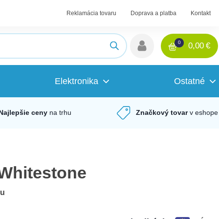
Reklamácia tovaru
Doprava a platba
Kontakt
0
0,00
€
Elektronika
Ostatné
Najlepšie ceny
na trhu
Značkový tovar
v eshope
Whitestone
du