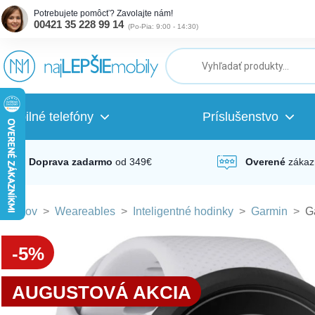
Potrebujete pomôcť? Zavolajte nám!
00421 35 228 99 14
(
Po-Pia: 9:00 - 14:30
)
ubmenu
ubmenu
Mobilné telefóny
Príslušenstvo
ubmenu
Doprava zadarmo
od 349€
Overené
zákaz
Domov
>
Weareables
>
Inteligentné hodinky
>
Garmin
>
G
ubmenu
-5%
ubmenu
AUGUSTOVÁ AKCIA