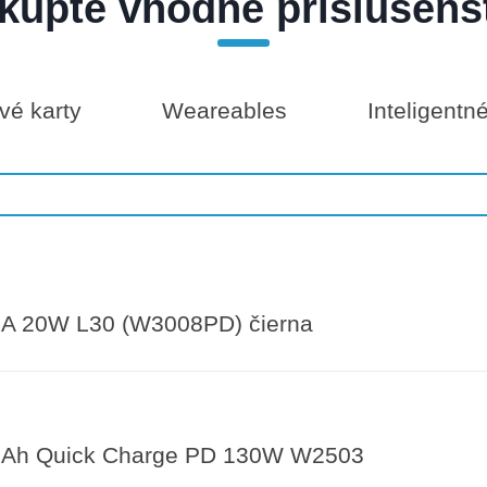
kúpte vhodné príslušens
é karty
Weareables
Inteligentn
A 20W L30 (W3008PD) čierna
Ah Quick Charge PD 130W W2503