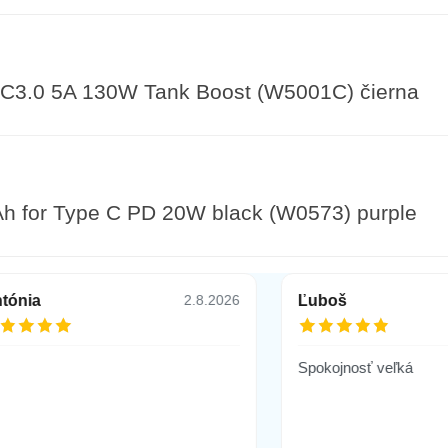
3.0 5A 130W Tank Boost (W5001C) čierna
 for Type C PD 20W black (W0573) purple
tónia
Ľuboš
2.8.2026
 Micro/ Typ C/ Lightning, Power Bank 1000 mA
Spokojnosť veľká