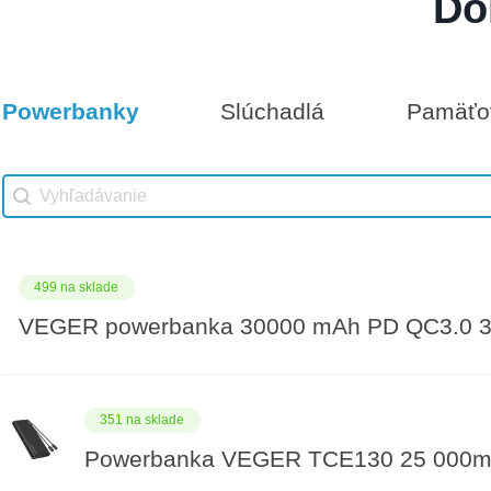
Do
Darčeková poukážka 1000€
5 na sklade
Powerbanky
Slúchadlá
Pamäťov
Vhodné príslušenstvo
Darčeková poukážka 50€
Vhodné príslušenstvo search
Search content
499 na sklade
VEGER powerbanka 30000 mAh PD QC3.0 3
351 na sklade
Powerbanka VEGER TCE130 25 000m