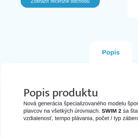
Zobraziť recenzie obchodu
este aj v ten den svietil ako
naskladneny na stranke, avsak
komunikacia bola fajn a objednala som
si inu farbu. Tento Mobil prisiel hned na
druhy den v perfektnom stave.
Odporucam
Popis
Popis produktu
Nová generácia špecializovaného modelu šport
plavcov na všetkých úrovniach.
SWIM 2
sa šta
vzdialenosť, tempo plávania, počet / typ zábe