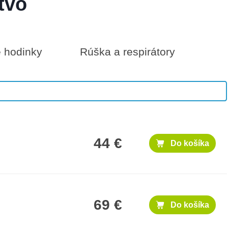
tvo
é hodinky
Rúška a respirátory
1,000 €
Do košíka
44 €
Do košíka
69 €
Do košíka