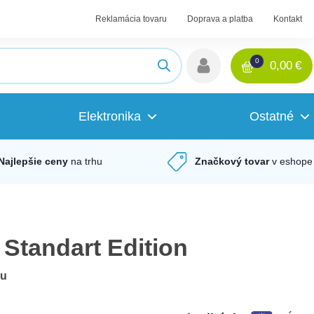
Reklamácia tovaru
Doprava a platba
Kontakt
0
0,00
€
Elektronika
Ostatné
Najlepšie ceny
na trhu
Značkový tovar
v eshope
 Standart Edition
du