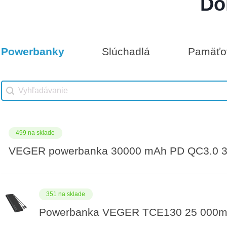
Do
Darčeková poukážka 500€
8 na sklade
Powerbanky
Slúchadlá
Pamäťov
Vhodné príslušenstvo
Darčeková poukážka 1000€
Vhodné príslušenstvo search
Search content
499 na sklade
VEGER powerbanka 30000 mAh PD QC3.0 3
351 na sklade
Powerbanka VEGER TCE130 25 000m