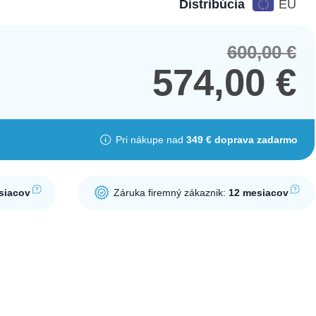
Distribúcia
EÚ
600,00
€
Orig
Cur
pric
pric
574,00
€
was
is:
600,
574,
Pri nákupe nad
349 € doprava zadarmo
siacov
Záruka firemný zákaznik:
12 mesiacov