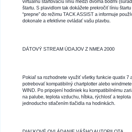
virtuálnu štartovaciu líniu medzi dvoma bodmi (súradn
štartu. S plavidlom tak dokážete prekročiť líniu štar
“prepne” do režimu TACK ASSIST a informuje používa
dokonale a efektívne ovládať vašu plavbu.
DÁTOVÝ STREAM ÚDAJOV Z NMEA 2000
Pokiaľ sa rozhodnete využiť všetky funkcie quatix 7
potrebovať kompatibilný chartplotter alebo windmet
WIND. Po pripojení hodiniek ku kompatibilnému zari
na palube, teplota vzduchu, hĺbka, rýchlosť a teplot
jednoducho stlačením tlačidla na hodinkách.
DIAĽKOVÉ OVLÁDANIE VÁŠHO AUTOPILOTA