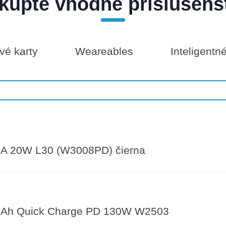
kúpte vhodné príslušens
é karty
Weareables
Inteligentn
A 20W L30 (W3008PD) čierna
Ah Quick Charge PD 130W W2503