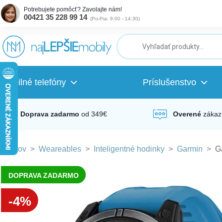
Potrebujete pomôcť? Zavolajte nám!
00421 35 228 99 14
(
Po-Pia: 9:00 - 14:30
)
ubmenu
ubmenu
Mobilné telefóny
Príslušenstvo
ubmenu
Doprava zadarmo
od 349€
Overené
zákaz
Domov
>
Weareables
>
Inteligentné hodinky
>
Garmin
>
G
ubmenu
DOPRAVA ZADARMO
ubmenu
-4%