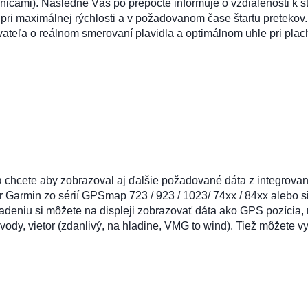
icami). Následne Vás po prepočte informuje o vzdialenosti k štar
tu pri maximálnej rýchlosti a v požadovanom čase štartu pretekov.
teľa o reálnom smerovaní plavidla a optimálnom uhle pri plach
 a chcete aby zobrazoval aj ďalšie požadované dáta z integrov
er Garmin zo sérií GPSmap 723 / 923 / 1023/ 74xx / 84xx alebo
adeniu si môžete na displeji zobrazovať dáta ako GPS pozícia,
a vody, vietor (zdanlivý, na hladine, VMG to wind). Tiež môžete