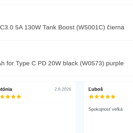
3.0 5A 130W Tank Boost (W5001C) čierna
 for Type C PD 20W black (W0573) purple
tónia
Ľuboš
2.8.2026
 Micro/ Typ C/ Lightning, Power Bank 1000 mA
Spokojnosť veľká