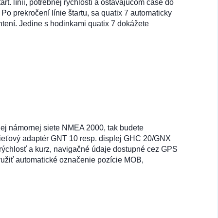
t. línii, potrebnej rýchlosti a ostávajúcom čase do
 Po prekročení línie štartu, sa quatix 7 automaticky
tení. Jedine s hodinkami quatix 7 dokážete
anej námornej siete NMEA 2000, tak budete
 sieťový adaptér GNT 10 resp. displej GHC 20/GNX
 rýchlosť a kurz, navigačné údaje dostupné cez GPS
 využiť automatické označenie pozície MOB,