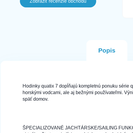
Zobraziť recenzie obchodu
este aj v ten den svietil ako
naskladneny na stranke, avsak
komunikacia bola fajn a objednala som
si inu farbu. Tento Mobil prisiel hned na
druhy den v perfektnom stave.
Odporucam
Popis
Hodinky quatix 7 dopĺňajú kompletnú ponuku série qu
horskými vodcami, ale aj bežnými používateľmi. V
späť domov.
ŠPECIALIZOVANÉ JACHTÁRSKE/SAILING FUNKCIE quati