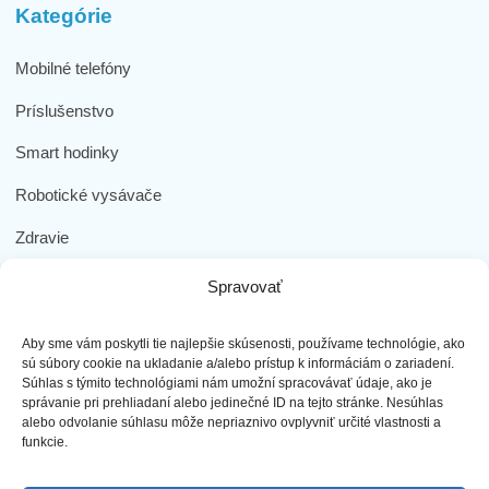
Kategórie
Mobilné telefóny
Príslušenstvo
Smart hodinky
Robotické vysávače
Zdravie
Elektromobilita
Spravovať
Herná zóna
Aby sme vám poskytli tie najlepšie skúsenosti, používame technológie, ako
Dôležité odkazy
sú súbory cookie na ukladanie a/alebo prístup k informáciám o zariadení.
Súhlas s týmito technológiami nám umožní spracovávať údaje, ako je
správanie pri prehliadaní alebo jedinečné ID na tejto stránke. Nesúhlas
Obchodné podmienky
alebo odvolanie súhlasu môže nepriaznivo ovplyvniť určité vlastnosti a
funkcie.
Ochrana osobných údajov