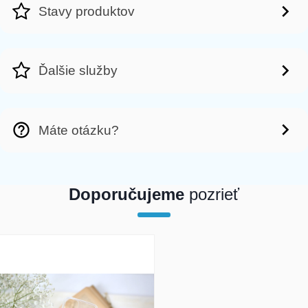
Stavy produktov
Ďalšie služby
Máte otázku?
Doporučujeme
pozrieť
array(1) { [0]=> int(19830) }