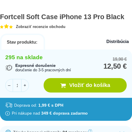
Fortcell Soft Case iPhone 13 Pro Black
Zobraziť recenzie obchodu
Distribúcia
Stav produktu:
295 na sklade
19,90
€
Or
Cu
12,50
€
pr
pr
Expresné doručenie
doručenie do 3-5 pracovných dní
wa
is:
19
12
Vložiť do košíka
–
+
Doprava od:
1,99 € s DPH
Pri nákupe nad
349 € doprava zadarmo