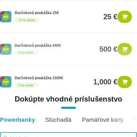
Darčeková poukážka 25€
25 €
12 na sklade
Darčeková poukážka 500€
500 €
9 na sklade
Darčeková poukážka 1000€
1,000 €
8 na sklade
Dokúpte vhodné príslušenstvo
Darčeková poukážka 100€
100 €
7 na sklade
Powerbanky
Slúchadlá
Pamäťové karty
Vhodné príslušenstvo
Vhodné príslušenstvo search
Search content