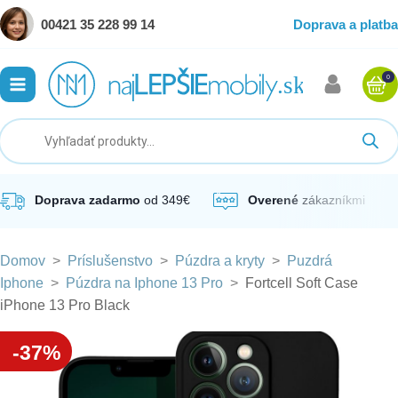
00421 35 228 99 14
Doprava a platba
0
ubmenu
ubmenu
ubmenu
Doprava zadarmo
od 349€
Overené
zákazníkmi
Domov
>
Príslušenstvo
>
Púzdra a kryty
>
Puzdrá
ubmenu
Iphone
>
Púzdra na Iphone 13 Pro
>
Fortcell Soft Case
iPhone 13 Pro Black
ubmenu
-37%