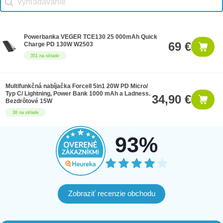
Powerbanka VEGER TCE130 25 000mAh Quick
69 €
Charge PD 130W W2503
351 na sklade
Multifunkčná nabíjačka Forcell 5in1 20W PD Micro/
Typ C/ Lightning, Power Bank 1000 mAh a Ladness.
34,90 €
Bezdrôtové 15W
38 na sklade
93%
Zobraziť recenzie obchodu