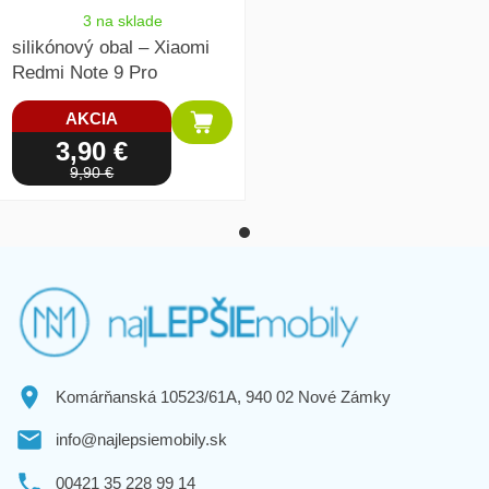
3 na sklade
silikónový obal – Xiaomi
Redmi Note 9 Pro
AKCIA
3,90 €
9,90 €
Komárňanská 10523/61A, 940 02 Nové Zámky
info@najlepsiemobily.sk
00421 35 228 99 14