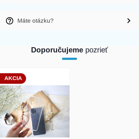
Máte otázku?
Doporučujeme
pozrieť
array(1) { [0]=> int(19830) }
AKCIA