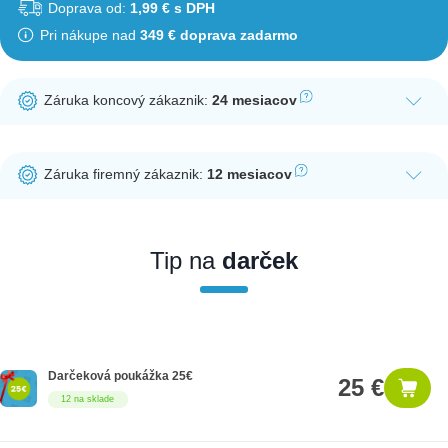
Doprava od:
1,99 € s DPH
Pri nákupe nad
349 € doprava zadarmo
Záruka koncový zákaznik:
24 mesiacov
Ak nakúpite tento produkt ako koncový zákazník, dostávate na
produkt zákonnú lehotu na záruku na 24 mesiacov. Nie je
Záruka firemný zákaznik:
12 mesiacov
potrebná registrácia zákazníckeho účtu.
Ak nakúpite tento produkt ako firemný zákazník, dostávate na
produkt zákonnú lehotu na záruku na 12 mesiacov. Ak chcete
nakupovať ako firemný zákazník, musíte sa pred nákupom
Tip na
darček
registrovať. Registrácia podlieha overeniu.
Darčeková poukážka 25€
25 €
12 na sklade