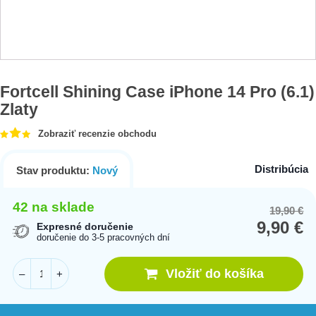
Fortcell Shining Case iPhone 14 Pro (6.1)
Zlaty
Zobraziť recenzie obchodu
Distribúcia
Stav produktu:
Nový
42 na sklade
19,90
€
Or
Cu
9,90
€
pr
pr
Expresné doručenie
doručenie do 3-5 pracovných dní
wa
is:
19
9,
Vložiť do košíka
–
+