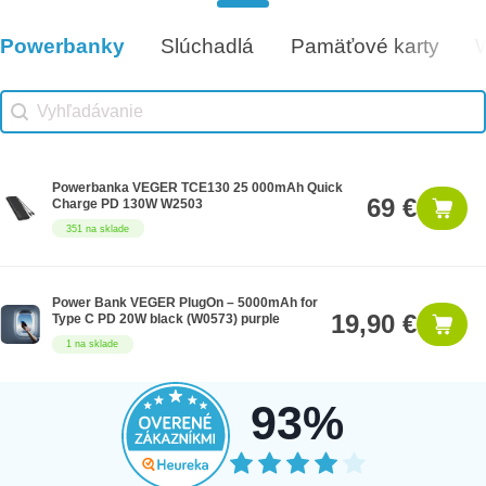
Darčeková poukážka 500€
500 €
9 na sklade
Powerbanky
Slúchadlá
Pamäťové karty
Vhodné príslušenstvo
Vhodné príslušenstvo search
Search content
Powerbanka VEGER TCE130 25 000mAh Quick
69 €
Charge PD 130W W2503
351 na sklade
Power Bank VEGER PlugOn – 5000mAh for
19,90 €
Type C PD 20W black (W0573) purple
1 na sklade
93%