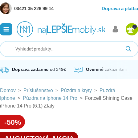
00421 35 228 99 14
Doprava a platba
0
ubmenu
ubmenu
ubmenu
Doprava zadarmo
od 349€
Overené
zákazníkmi
Domov
>
Príslušenstvo
>
Púzdra a kryty
>
Puzdrá
ubmenu
Iphone
>
Púzdra na Iphone 14 Pro
>
Fortcell Shining Case
iPhone 14 Pro (6.1) Zlaty
ubmenu
-50%