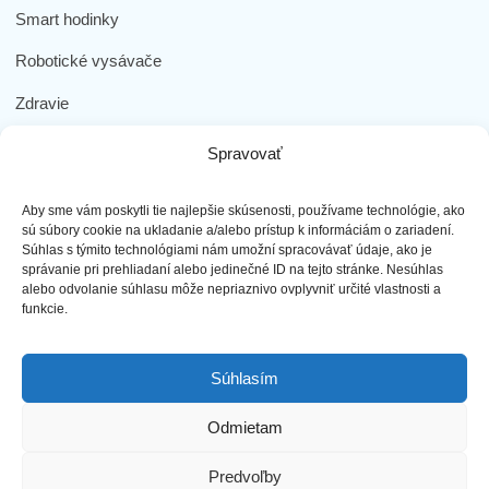
Smart hodinky
Robotické vysávače
Zdravie
Elektromobilita
Spravovať
Herná zóna
Aby sme vám poskytli tie najlepšie skúsenosti, používame technológie, ako
Dôležité odkazy
sú súbory cookie na ukladanie a/alebo prístup k informáciám o zariadení.
Súhlas s týmito technológiami nám umožní spracovávať údaje, ako je
správanie pri prehliadaní alebo jedinečné ID na tejto stránke. Nesúhlas
Obchodné podmienky
alebo odvolanie súhlasu môže nepriaznivo ovplyvniť určité vlastnosti a
funkcie.
Ochrana osobných údajov
Doprava a platba
Súhlasím
Reklamácia tovaru
Odmietam
Predvoľby
najLEPŠIEmobily s.r.o. - Všetky práva vyhradené ©2023