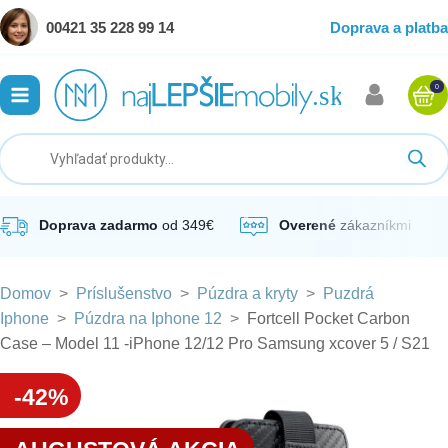
00421 35 228 99 14
Doprava a platba
0
ubmenu
ubmenu
ubmenu
Doprava zadarmo
od 349€
Overené
zákazníkmi
Domov
>
Príslušenstvo
>
Púzdra a kryty
>
Puzdrá
ubmenu
Iphone
>
Púzdra na Iphone 12
>
Fortcell Pocket Carbon
Case – Model 11 -iPhone 12/12 Pro Samsung xcover 5 / S21
ubmenu
-42%