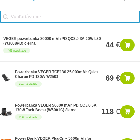
Vhodné príslušenstvo search
Search content
VEGER powerbanka 30000 mAh PD QC3.0 3A 20W L30
44 €
(W3008PD) čierna
499 na sklade
Powerbanka VEGER TCE130 25 000mAh Quick
69 €
Charge PD 130W W2503
351 na sklade
Powerbanka VEGER 56000 mAh PD QC3.0 5A
118 €
130W Tank Boost (W5001C) čierna
269 na sklade
Power Bank VEGER PlugOn – 5000mAh for