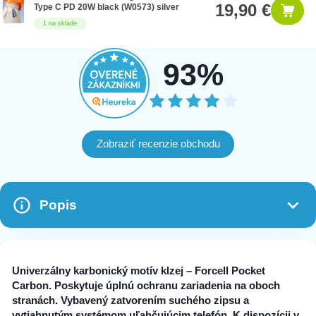
19,90 €
Type C PD 20W black (W0573) silver
1 na sklade
93%
Zobraziť recenzie obchodu
Popis
Univerzálny karbonický motív klzej – Forcell Pocket
Carbon. Poskytuje úplnú ochranu zariadenia na oboch
stranách. Vybavený zatvorením suchého zipsu a
vytiahnutým systémom uľahčujúcim telefón. K dispozícii v