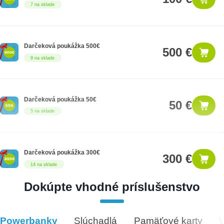
7 na sklade
Darčeková poukážka 500€
500 €
9 na sklade
Darčeková poukážka 50€
50 €
5 na sklade
Darčeková poukážka 300€
300 €
14 na sklade
Dokúpte vhodné príslušenstvo
Darčeková poukážka 1000€
1,000 €
8 na sklade
Powerbanky
Slúchadlá
Pamäťové karty
Vhodné príslušenstvo