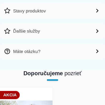
Stavy produktov
Ďalšie služby
Máte otázku?
Doporučujeme
pozrieť
array(1) { [0]=> int(19783) }
AKCIA