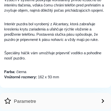
interiéru tlačenia, vďaka čomu chráni telefón pred prehriatím a
zvyšuje objem, najmä dôležitý počas prichádzajúcich spojení.
Interiér puzdra bol vyrobený z Alcantary, ktorá zabraňuje
kresleniu krytu zariadenia a uľahčuje rýchle vloženie a
predĺženie telefónu. Postavená slučka pásu spôsobuje, že
puzdro je pripevnené k pásu nohavíc a vždy majú po ruke.
Špeciálny háčik vám umožňuje pripevniť vodítko a pohodlne
nosiť puzdro.
Farba:
čierna
Vnútorné rozmery:
162 x 93 mm
Parametre