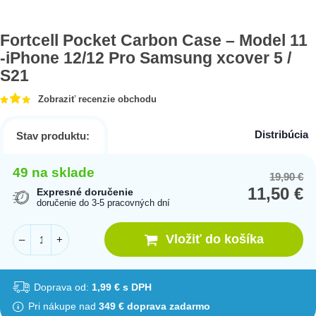
Fortcell Pocket Carbon Case – Model 11
-iPhone 12/12 Pro Samsung xcover 5 /
S21
Zobraziť recenzie obchodu
Distribúcia
Stav produktu:
49 na sklade
19,90
€
Or
Cu
11,50
€
pr
pr
Expresné doručenie
doručenie do 3-5 pracovných dní
wa
is:
19
11
Vložiť do košíka
–
+
Doprava od:
1,99 € s DPH
Pri nákupe nad
349 € doprava zadarmo