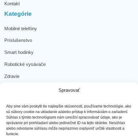
Kontakt
Kategórie
Mobilné telefóny
Príslušenstvo
Smart hodinky
Robotické vysávače
Zdravie
Elektromobilita
Spravovať
Herná zóna
Aby sme vám poskytli tie najlepšie skúsenosti, používame technológie, ako
Dôležité odkazy
sú súbory cookie na ukladanie a/alebo prístup k informáciám o zariadení.
Súhlas s týmito technológiami nám umožní spracovávať údaje, ako je
správanie pri prehliadaní alebo jedinečné ID na tejto stránke. Nesúhlas
Obchodné podmienky
alebo odvolanie súhlasu môže nepriaznivo ovplyvniť určité vlastnosti a
funkcie.
Ochrana osobných údajov