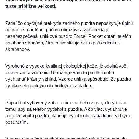
tucte približne veľkostí.
Zatiaľ čo obyčajné prekrytie zadného puzdra neposkytuje úplnú
ochranu smartfónu, pričom obrazovka zariadenia je
nezabezpečená, uhlíkové puzdro Forcell Pocket chráni telefón
na oboch stranách, čím minimalizuje riziko poškodenia a
škrabancov.
Vyrobené z vysoko kvalitnej ekologickej kože, je odolná voči
zraneniam a zničeniu. Umožňuje vám to po dlhú dobu
vychutnať krásny vzhľad. Vzorec uhlíka spôsobuje, že puzdro
vynikne elegantným obchodným vzhľadom.
Prípad bol vybavený zatvorením suchého zipsu, ktorý bráni
tomu, aby sa telefón vytiahol z puzdra. A čo viac, vytiahnutie
pásu vo vnútri puzdra uľahčuje vytiahnutie zariadenia rýchlym
posunutím.
Vzduch v systéme poskytuje konštantný prívod vzduchu do