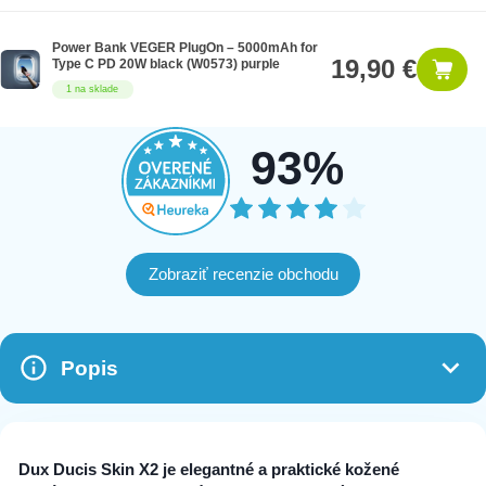
Power Bank VEGER PlugOn – 5000mAh for
19,90 €
Type C PD 20W black (W0573) purple
1 na sklade
93%
Zobraziť recenzie obchodu
Popis
Dux Ducis Skin X2 je elegantné a praktické kožené