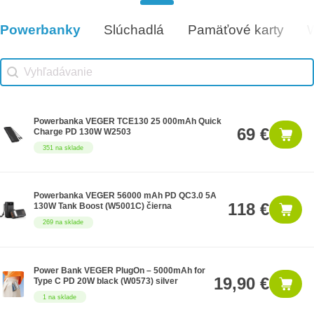
Darčeková poukážka 300€
300 €
14 na sklade
Powerbanky
Slúchadlá
Pamäťové karty
Vhodné príslušenstvo
Vhodné príslušenstvo search
Search content
Powerbanka VEGER TCE130 25 000mAh Quick
69 €
Charge PD 130W W2503
351 na sklade
Powerbanka VEGER 56000 mAh PD QC3.0 5A
118 €
130W Tank Boost (W5001C) čierna
269 na sklade
Power Bank VEGER PlugOn – 5000mAh for
19,90 €
Type C PD 20W black (W0573) silver
1 na sklade