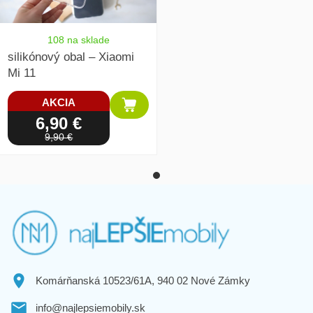
108 na sklade
silikónový obal – Xiaomi
Mi 11
AKCIA
6,90 €
9,90 €
Komárňanská 10523/61A, 940 02 Nové Zámky
info@najlepsiemobily.sk