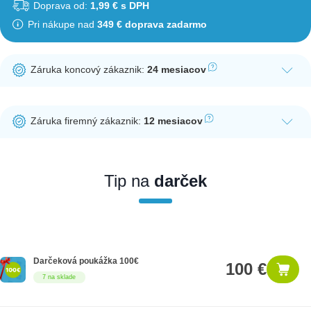
Doprava od:
1,99 € s DPH
Pri nákupe nad
349 € doprava zadarmo
Záruka koncový zákaznik:
24 mesiacov
Ak nakúpite tento produkt ako koncový zákazník, dostávate na
produkt zákonnú lehotu na záruku na 24 mesiacov. Nie je
Záruka firemný zákaznik:
12 mesiacov
potrebná registrácia zákazníckeho účtu.
Ak nakúpite tento produkt ako firemný zákazník, dostávate na
produkt zákonnú lehotu na záruku na 12 mesiacov. Ak chcete
nakupovať ako firemný zákazník, musíte sa pred nákupom
Tip na
darček
registrovať. Registrácia podlieha overeniu.
Darčeková poukážka 100€
100 €
7 na sklade