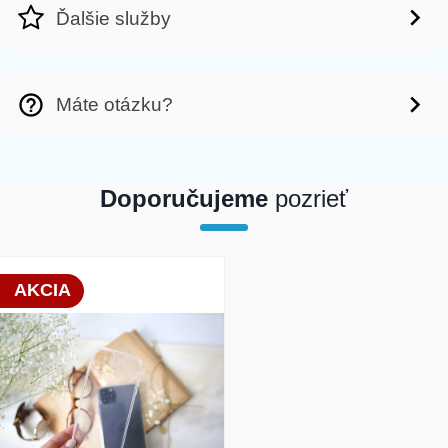
Ďalšie služby
Máte otázku?
Doporučujeme
pozrieť
array(1) { [0]=> int(19800) }
AKCIA