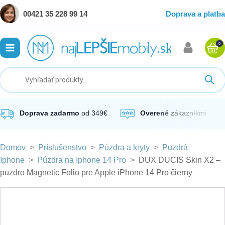
00421 35 228 99 14
Doprava a platba
0
ubmenu
ubmenu
ubmenu
Doprava zadarmo
od 349€
Overené
zákazníkmi
Domov
>
Príslušenstvo
>
Púzdra a kryty
>
Puzdrá
ubmenu
Iphone
>
Púzdra na Iphone 14 Pro
>
DUX DUCIS Skin X2 –
puzdro Magnetic Folio pre Apple iPhone 14 Pro čierny
ubmenu