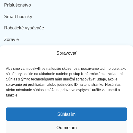
Príslušenstvo
Smart hodinky
Robotické vysávače
Zdravie
Elektromobilita
Spravovať
Herná zóna
Aby sme vám poskytli tie najlepšie skúsenosti, používame technológie, ako
Dôležité odkazy
sú súbory cookie na ukladanie a/alebo prístup k informáciám o zariadení.
Súhlas s týmito technológiami nám umožní spracovávať údaje, ako je
správanie pri prehliadaní alebo jedinečné ID na tejto stránke. Nesúhlas
Obchodné podmienky
alebo odvolanie súhlasu môže nepriaznivo ovplyvniť určité vlastnosti a
funkcie.
Ochrana osobných údajov
Doprava a platba
Súhlasím
Reklamácia tovaru
Odmietam