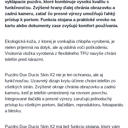
vyklápacie puzdro, ktoré kombinuje vysokú kvalitu s
funkčnosťou. Zvýšené hrany ďalej chránia obrazovku a
zadnú kameru, zatiaľ čo presné výrezy umožňujú ľahký
prístup k portom. Funkcia stojana a praktické vrecko na
kartu alebo dokumenty zase zvyšujú komfort používania.
Ekologická koža, z ktorej je vonkajšia chlopňa vyrobená, je
nielen príjemná na dotyk, ale aj odolná voči poškodeniu.
Vnútorná vložka vyrobená z flexibilného
TPU
navyše chráni
telefón pred nárazmi.
Puzdro Dux Ducis Skin X2 nie je len ochranou, ale aj
funkčnosťou. Uzavretý dizajn krytu účinne chráni telefón zo
všetkých strán. Zvýšené okraje chránia obrazovku a zadnú
kameru, keď je telefón umiestnený na rovnom povrchu.
Integrované tlačidlá a presné výrezy zaručujú jednoduchý
prístup ku všetkým portom, tlačidlám, reproduktoru, fotoaparátu
a blesku.
Puzdro Dux Ducis Skin X2 má tiež funkciu stojana, ktorý vám