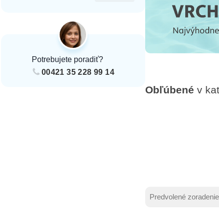
Potrebujete poradiť?
00421 35 228 99 14
Obľúbené
v kat
Zoradenie produ
Sort content
Sort content