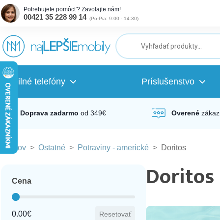
Potrebujete pomôcť? Zavolajte nám!
00421 35 228 99 14
(
Po-Pia: 9:00 - 14:30
)
ubmenu
ubmenu
Mobilné telefóny
Príslušenstvo
ubmenu
Doprava zadarmo
od 349€
Overené
zákaz
Domov
>
Ostatné
>
Potraviny - americké
>
Doritos
ubmenu
Doritos
Cena
ubmenu
Cena
0.00€
Resetovať