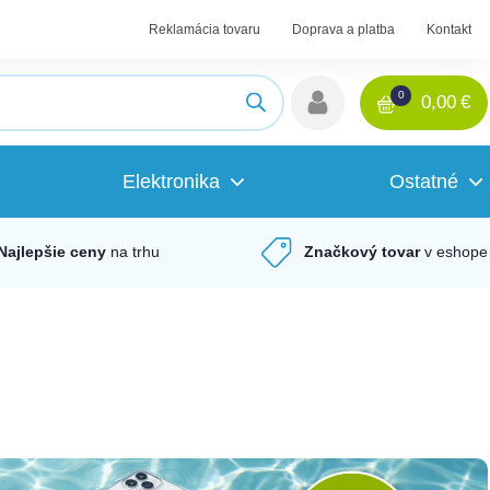
Reklamácia tovaru
Doprava a platba
Kontakt
0
0,00
€
Elektronika
Ostatné
Najlepšie ceny
na trhu
Značkový tovar
v eshope