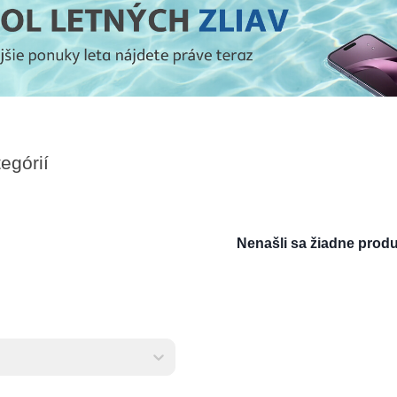
egórií
Nenašli sa žiadne produ
ktov