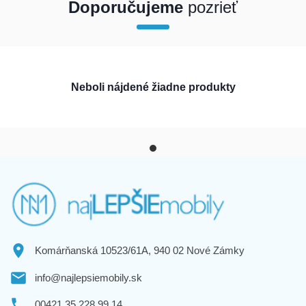
Doporučujeme
pozrieť
array(1) { [0]=> int(200233) }
Neboli nájdené žiadne produkty
Komárňanská 10523/61A, 940 02 Nové Zámky
info@najlepsiemobily.sk
00421 35 228 99 14