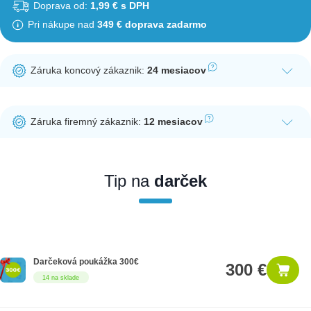
Doprava od:
1,99 € s DPH
Pri nákupe nad
349 € doprava zadarmo
Záruka koncový zákaznik:
24 mesiacov
Ak nakúpite tento produkt ako koncový zákazník, dostávate na
produkt zákonnú lehotu na záruku na 24 mesiacov. Nie je
Záruka firemný zákaznik:
12 mesiacov
potrebná registrácia zákazníckeho účtu.
Ak nakúpite tento produkt ako firemný zákazník, dostávate na
produkt zákonnú lehotu na záruku na 12 mesiacov. Ak chcete
nakupovať ako firemný zákazník, musíte sa pred nákupom
Tip na
darček
registrovať. Registrácia podlieha overeniu.
Darčeková poukážka 300€
300 €
14 na sklade