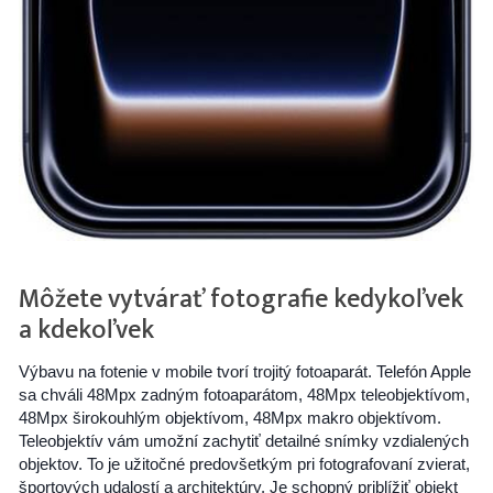
Môžete vytvárať fotografie kedykoľvek
a kdekoľvek
Výbavu na fotenie v mobile tvorí trojitý fotoaparát. Telefón Apple
sa chváli 48Mpx zadným fotoaparátom, 48Mpx teleobjektívom,
48Mpx širokouhlým objektívom, 48Mpx makro objektívom.
Teleobjektív vám umožní zachytiť detailné snímky vzdialených
objektov. To je užitočné predovšetkým pri fotografovaní zvierat,
športových udalostí a architektúry. Je schopný priblížiť objekt