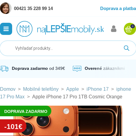
00421 35 228 99 14
Doprava a platba
0
ubmenu
ubmenu
ubmenu
Doprava zadarmo
od 349€
Overené
zákazníkmi
Domov
>
Mobilné telefóny
>
Apple
>
iPhone 17
>
iphone
ubmenu
17 Pro Max
>
Apple iPhone 17 Pro 1TB Cosmic Orange
ubmenu
DOPRAVA ZADARMO
-101€