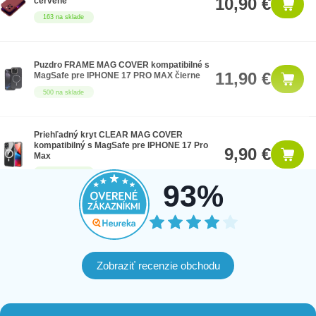
10,90 €
červené
163 na sklade
Puzdro FRAME MAG COVER kompatibilné s
11,90 €
MagSafe pre IPHONE 17 PRO MAX čierne
500 na sklade
Priehľadný kryt CLEAR MAG COVER
kompatibilný s MagSafe pre IPHONE 17 Pro
9,90 €
Max
497 na sklade
93%
Kryt FRAME MAG COVER kompatibilný s
11,90 €
MagSafe pre IPHONE 17 PRO MAX magenta
279 na sklade
Zobraziť recenzie obchodu