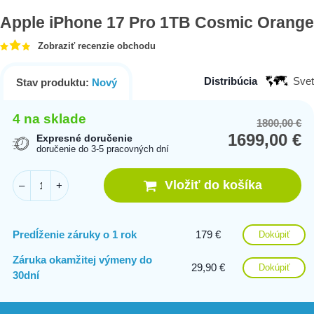
Apple iPhone 17 Pro 1TB Cosmic Orange
Zobraziť recenzie obchodu
Distribúcia
Svet
Stav produktu:
Nový
4 na sklade
1800,00
€
Or
Cu
1699,00
€
pr
pr
Expresné doručenie
doručenie do 3-5 pracovných dní
wa
is:
18
16
Vložiť do košíka
–
+
Predĺženie záruky o 1 rok
179 €
Dokúpiť
Záruka okamžitej výmeny do
29,90 €
Dokúpiť
30dní