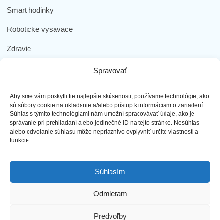
Smart hodinky
Robotické vysávače
Zdravie
Elektromobilita
Spravovať
Herná zóna
Aby sme vám poskytli tie najlepšie skúsenosti, používame technológie, ako
Dôležité odkazy
sú súbory cookie na ukladanie a/alebo prístup k informáciám o zariadení.
Súhlas s týmito technológiami nám umožní spracovávať údaje, ako je
správanie pri prehliadaní alebo jedinečné ID na tejto stránke. Nesúhlas
Obchodné podmienky
alebo odvolanie súhlasu môže nepriaznivo ovplyvniť určité vlastnosti a
funkcie.
Ochrana osobných údajov
Doprava a platba
Súhlasím
Reklamácia tovaru
Odmietam
Predvoľby
najLEPŠIEmobily s.r.o. - Všetky práva vyhradené ©2023