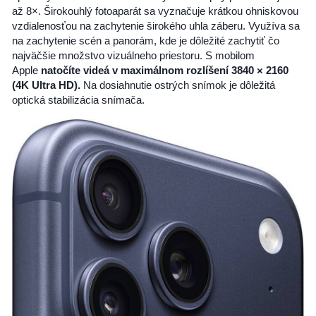
až 8×. Širokouhlý fotoaparát sa vyznačuje krátkou ohniskovou
vzdialenosťou na zachytenie širokého uhla záberu. Využíva sa
na zachytenie scén a panorám, kde je dôležité zachytiť čo
najväčšie množstvo vizuálneho priestoru. S mobilom
Apple
natočíte videá v maximálnom rozlíšení
3840 × 2160
(4K Ultra HD)
.
Na dosiahnutie ostrých snímok je dôležitá
optická stabilizácia snímača.