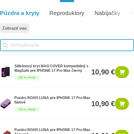
Darčeková poukážka 1000€
1,000 €
8 na sklade
Púzdra a kryty
Reproduktory
Nabíjačky
P
Vhodné príslušenstvo
Zobraziť viac
Vhodné príslušenstvo search
Search content
Silikónový kryt MAG COVER kompatibilný s
10,90 €
MagSafe pre IPHONE 17 Pro Max čierny
348 na sklade
Puzdro ROAR LUNA pre IPHONE 17 Pro Max
10,90 €
fialové
165 na sklade
Puzdro ROAR LUNA pre IPHONE 17 Pro Max