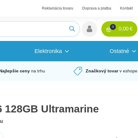
Reklamácia tovaru
Doprava a platba
Kontakt
0
0,00
€
Elektronika
Ostatné
Najlepšie ceny
na trhu
Značkový tovar
v eshope
6 128GB Ultramarine
du