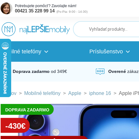
Potrebujete pomôcť? Zavolajte nám!
00421 35 228 99 14
(
Po-Pia: 9:00 - 14:30
)
ubmenu
ubmenu
Mobilné telefóny
Príslušenstvo
ubmenu
Doprava zadarmo
od 349€
Overené
zákaz
Domov
>
Mobilné telefóny
>
Apple
>
iphone 16
>
Apple iP
ubmenu
DOPRAVA ZADARMO
ubmenu
-430€