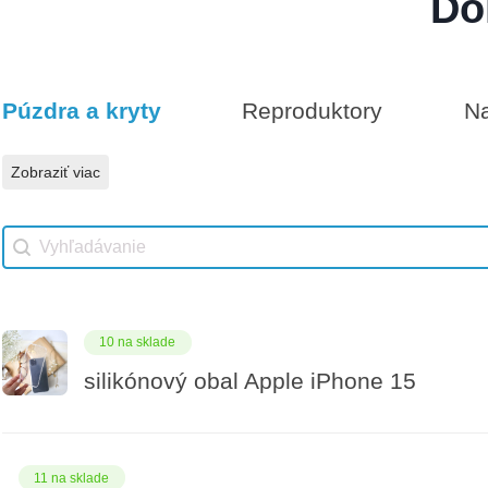
Do
Darčeková poukážka 100€
8 na sklade
Púzdra a kryty
Reproduktory
Na
Vhodné príslušenstvo
Darčeková poukážka 1000€
Zobraziť viac
Vhodné príslušenstvo search
Search content
10 na sklade
silikónový obal Apple iPhone 15
11 na sklade