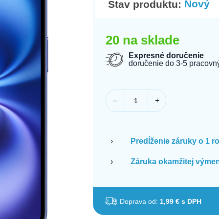
Nový
Stav produktu:
20 na sklade
Expresné doručenie
doručenie do 3-5 pracovn
–
+
›
Predĺženie záruky o 1 r
›
Záruka okamžitej výmen
Doprava od:
1,99 € s DPH