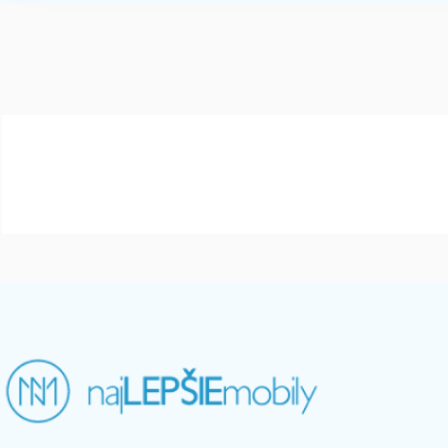
array(1) { [0]=> int(200233) }