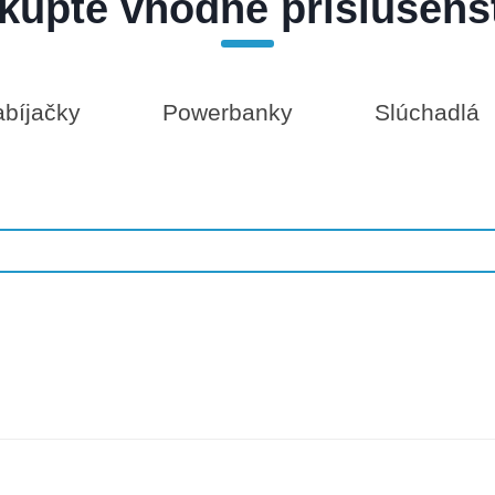
kúpte vhodné príslušens
bíjačky
Powerbanky
Slúchadlá