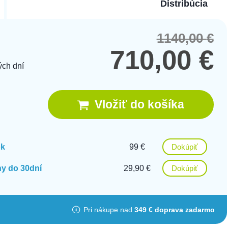
Distribúcia
1140,00
€
Orig
Cur
pric
pric
710,00
€
was
is:
ých dní
1140
710,
Vložiť do košíka
ok
99 €
Dokúpiť
y do 30dní
29,90 €
Dokúpiť
Pri nákupe nad
349 € doprava zadarmo