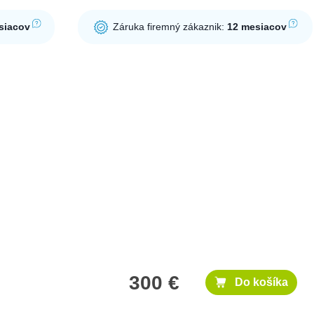
siacov
Záruka firemný zákaznik:
12 mesiacov
300 €
Do košíka