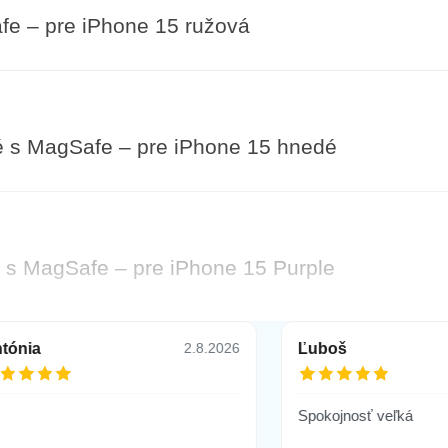
e – pre iPhone 15 ružová
é s MagSafe – pre iPhone 15 hnedé
 s MagSafe – pre iPhone 15 Purple
tónia
Ľuboš
2.8.2026
a fotoaparátu pre IPHONE 15, čierne
Spokojnosť veľká