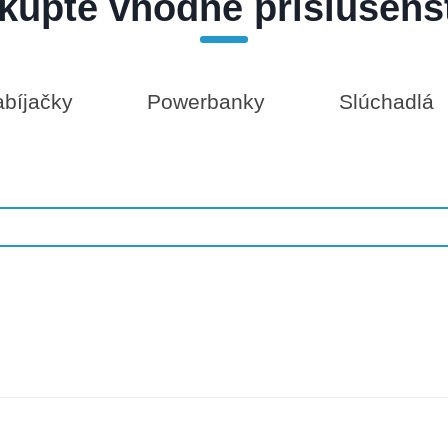
kúpte vhodné príslušens
bíjačky
Powerbanky
Slúchadlá