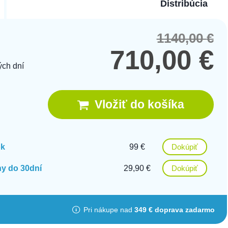
Distribúcia
1140,00
€
Orig
Cur
pric
pric
710,00
€
was
is:
ých dní
1140
710,
Vložiť do košíka
ok
99 €
Dokúpiť
y do 30dní
29,90 €
Dokúpiť
Pri nákupe nad
349 € doprava zadarmo