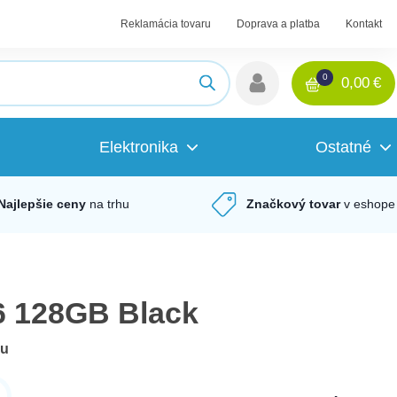
Reklamácia tovaru
Doprava a platba
Kontakt
0
0,00
€
Elektronika
Ostatné
Najlepšie ceny
na trhu
Značkový tovar
v eshope
6 128GB Black
du