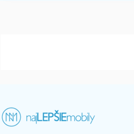
array(1) { [0]=> int(200233) }