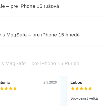
e – pre iPhone 15 ružová
é s MagSafe – pre iPhone 15 hnedé
 s MagSafe – pre iPhone 15 Purple
tónia
Ľuboš
2.8.2026
a fotoaparátu pre IPHONE 15, čierne
Spokojnosť veľká