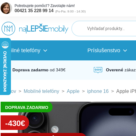
Potrebujete pomôcť? Zavolajte nám!
00421 35 228 99 14
(
Po-Pia: 9:00 - 14:30
)
ubmenu
ubmenu
Mobilné telefóny
Príslušenstvo
ubmenu
Doprava zadarmo
od 349€
Overené
zákaz
Domov
>
Mobilné telefóny
>
Apple
>
iphone 16
>
Apple iP
ubmenu
DOPRAVA ZADARMO
ubmenu
-430€