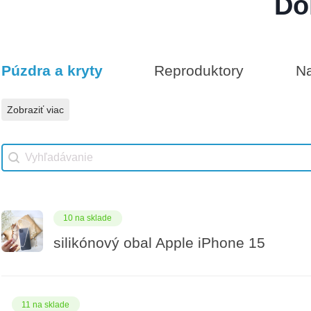
Do
Darčeková poukážka 500€
5 na sklade
Púzdra a kryty
Reproduktory
Na
Vhodné príslušenstvo
Darčeková poukážka 50€
Zobraziť viac
Vhodné príslušenstvo search
Search content
10 na sklade
silikónový obal Apple iPhone 15
11 na sklade