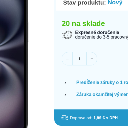
Nový
Stav produktu:
20 na sklade
Expresné doručenie
doručenie do 3-5 pracovn
–
+
›
Predĺženie záruky o 1 r
›
Záruka okamžitej výmen
Doprava od:
1,99 € s DPH