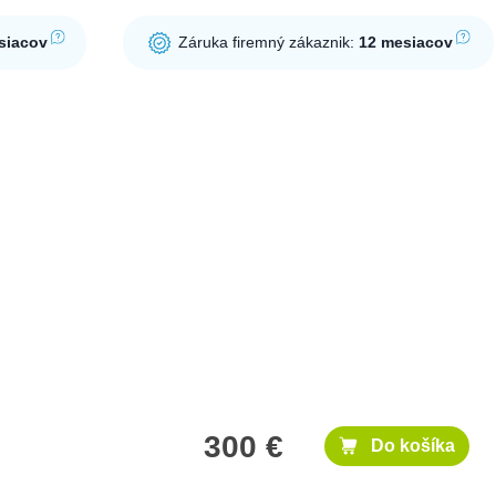
siacov
Záruka firemný zákaznik:
12 mesiacov
300 €
Do košíka