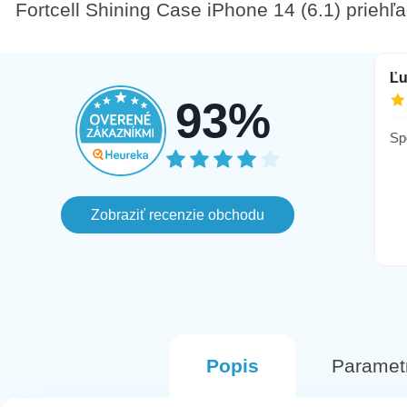
Fortcell Shining Case iPhone 14 (6.1) priehľ
Antónia
Ľ
3.8.2026
2.8.2026
93%
 inej
Sp
 dnoch
 lebo
 ked
Zobraziť recenzie obchodu
ala som
 hned na
Popis
Paramet