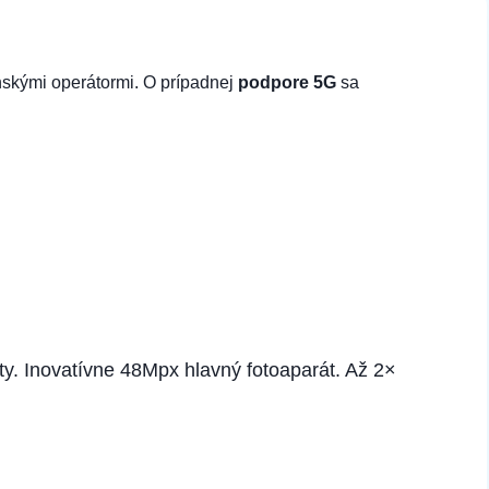
nskými operátormi. O prípadnej
podpore 5G
sa
y. Inovatívne 48Mpx hlavný fotoaparát. Až 2×