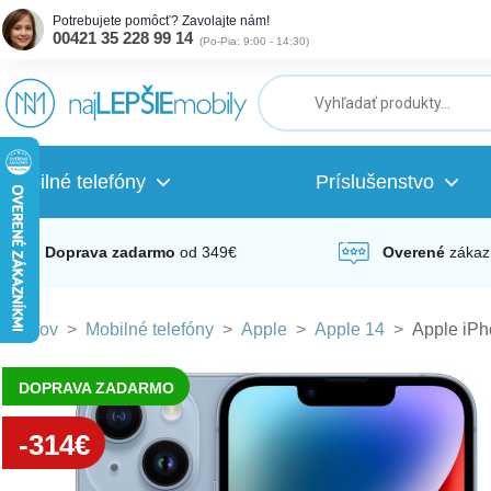
Potrebujete pomôcť? Zavolajte nám!
00421 35 228 99 14
(
Po-Pia: 9:00 - 14:30
)
ubmenu
ubmenu
Mobilné telefóny
Príslušenstvo
ubmenu
Doprava zadarmo
od 349€
Overené
zákaz
Domov
>
Mobilné telefóny
>
Apple
>
Apple 14
>
Apple iP
ubmenu
DOPRAVA ZADARMO
ubmenu
-314€