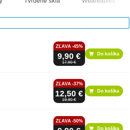
y
Tvrdené sklá
Weareables
1,000 €
Do košíka
ZĽAVA -45%
Do košíka
9,90 €
17,90 €
ZĽAVA -37%
Do košíka
12,50 €
19,90 €
ZĽAVA -50%
Do košíka