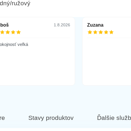
adný/ružový
uboš
Zuzana
1.8.2026
okojnosť veľká
re
Stavy produktov
Ďalšie služ