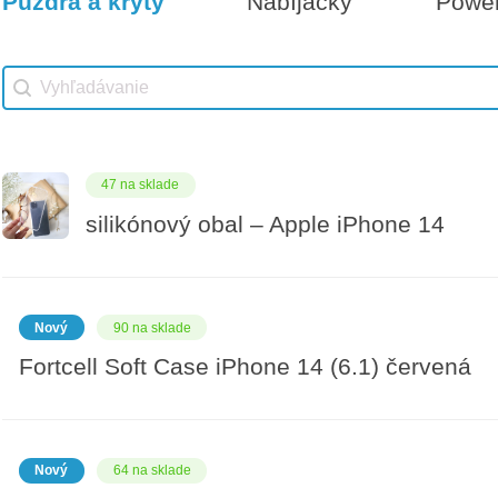
Púzdra a kryty
Nabíjačky
Powe
Vhodné príslušenstvo
Darčeková poukážka 1000€
Vhodné príslušenstvo search
Search content
47 na sklade
silikónový obal – Apple iPhone 14
Nový
90 na sklade
Fortcell Soft Case iPhone 14 (6.1) červená
Nový
64 na sklade