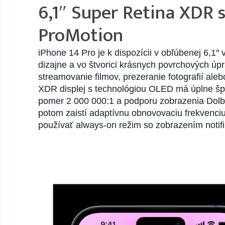
6,1″ Super Retina XDR 
ProMotion
iPhone 14 Pro je k dispozícii v obľúbenej 6,1″
dizajne a vo štvorici krásnych povrchových úpra
streamovanie filmov, prezeranie fotografií ale
XDR displej s technológiou OLED má úplne špič
pomer 2 000 000:1 a podporu zobrazenia Dolb
potom zaistí adaptívnu obnovovaciu frekvenci
používať always-on režim so zobrazením notifi