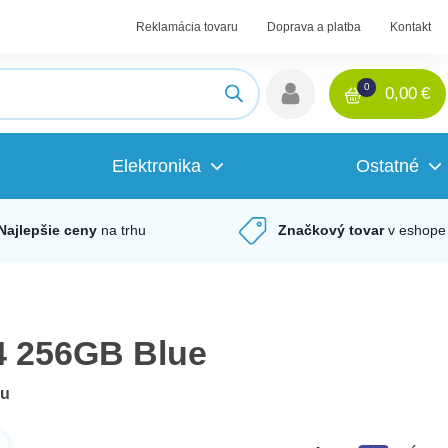
Reklamácia tovaru
Doprava a platba
Kontakt
0
0,00
€
Elektronika
Ostatné
Najlepšie ceny
na trhu
Značkový tovar
v eshope
4 256GB Blue
du