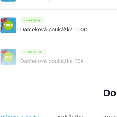
7 na sklade
Darčeková poukážka 100€
12 na sklade
Darčeková poukážka 25€
5 na sklade
Do
Darčeková poukážka 50€
8 na sklade