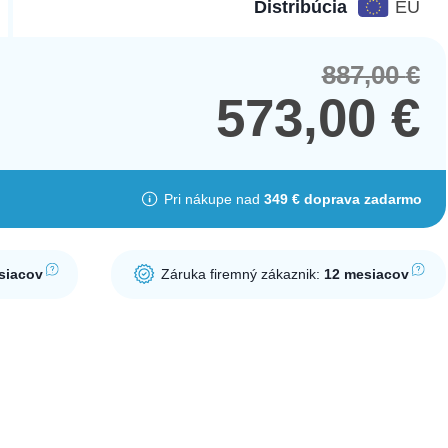
Distribúcia
EÚ
887,00
€
Orig
Cur
pric
pric
573,00
€
was
is:
887,
573,
Pri nákupe nad
349 € doprava zadarmo
siacov
Záruka firemný zákaznik:
12 mesiacov