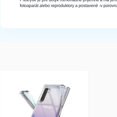
fotoaparát alebo reproduktory a postavené -v porovna
array(1) { [0]=> int(17301) }