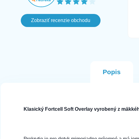
farbe pri ktorom mi az po troch dnoch
prislo ze objednavka je zrusena lebo
vlastne ho nemaju na sklade aj ked
Zobraziť recenzie obchodu
este aj v ten den svietil ako
naskladneny na stranke, avsak
komunikacia bola fajn a objednala som
si inu farbu. Tento Mobil prisiel hned na
druhy den v perfektnom stave.
Odporucam
Popis
Klasický Fortcell Soft Overlay vyrobený z mäkkéh
Prekrytie je pre dotyk mimoriadne príjemné a má jem