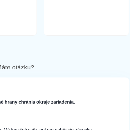
áte otázku?
é hrany chránia okraje zariadenia.
 Má funkčný strih -out pre nabíjacie zásuvky,