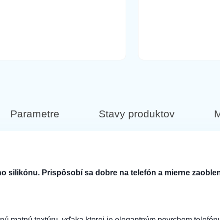
Parametre
Stavy produktov
M
o silikónu. Prispôsobí sa dobre na telefón a mierne zaoblen
nú matnú textúru, vďaka ktorej je elegantným povrchom telefónu.