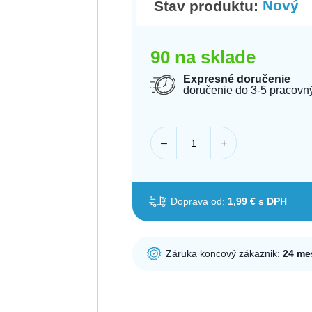
Nový
Stav produktu:
90 na sklade
Expresné doručenie
doručenie do 3-5 pracovn
–
+
Doprava od:
1,99 € s DPH
Záruka koncový zákaznik:
24 me