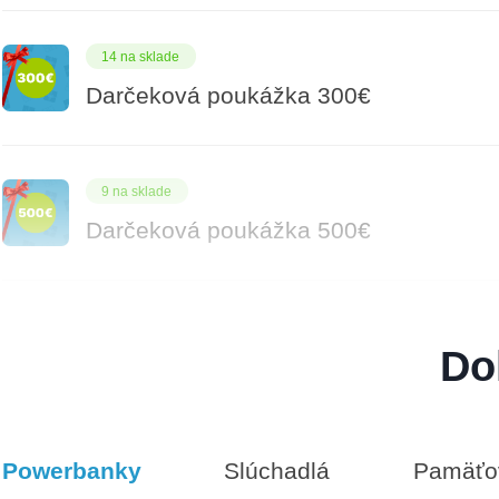
14 na sklade
Darčeková poukážka 300€
9 na sklade
Darčeková poukážka 500€
8 na sklade
Do
Darčeková poukážka 1000€
5 na sklade
Powerbanky
Slúchadlá
Pamäťov
Vhodné príslušenstvo