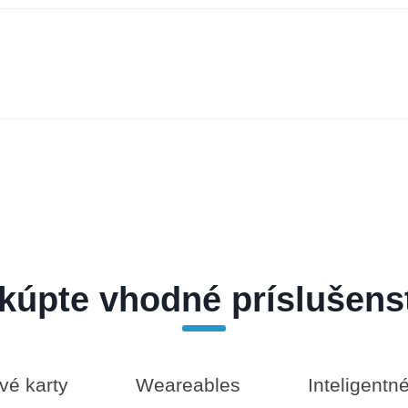
kúpte vhodné príslušens
é karty
Weareables
Inteligentn