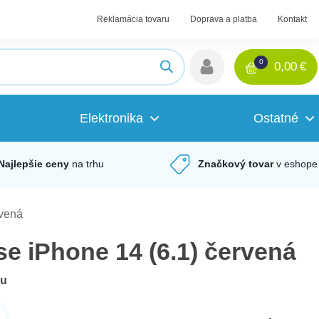
Reklamácia tovaru
Doprava a platba
Kontakt
0
0,00
€
Elektronika
Ostatné
Najlepšie ceny
na trhu
Značkový tovar
v eshope
rvená
se iPhone 14 (6.1) červená
du