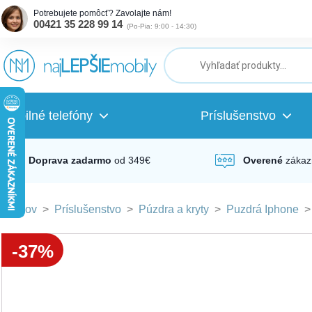
Potrebujete pomôcť? Zavolajte nám!
00421 35 228 99 14
(
Po-Pia: 9:00 - 14:30
)
ubmenu
ubmenu
Mobilné telefóny
Príslušenstvo
ubmenu
Doprava zadarmo
od 349€
Overené
zákaz
Domov
>
Príslušenstvo
>
Púzdra a kryty
>
Puzdrá Iphone
ubmenu
-37%
ubmenu