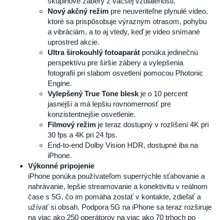
skupinové zábery z väčšej vzdialenosti.
Nový akčný režim
pre neuveriteľne plynulé video,
ktoré sa prispôsobuje výrazným otrasom, pohybu
a vibráciám, a to aj vtedy, keď je video snímané
uprostred akcie.
Ultra širokouhlý fotoaparát
ponúka jedinečnú
perspektívu pre širšie zábery a vylepšenia
fotografií pri slabom osvetlení pomocou Photonic
Engine.
Vylepšený True Tone blesk
je o 10 percent
jasnejší a má lepšiu rovnomernosť pre
konzistentnejšie osvetlenie.
Filmový režim
je teraz dostupný v rozlíšení 4K pri
30 fps a 4K pri 24 fps.
End-to-end Dolby Vision HDR, dostupné iba na
iPhone.
Výkonné pripojenie
iPhone ponúka používateľom superrýchle sťahovanie a
nahrávanie, lepšie streamovanie a konektivitu v reálnom
čase s 5G, čo im pomáha zostať v kontakte, zdieľať a
užívať si obsah. Podpora 5G na iPhone sa teraz rozširuje
na viac ako 250 operátorov na viac ako 70 trhoch po