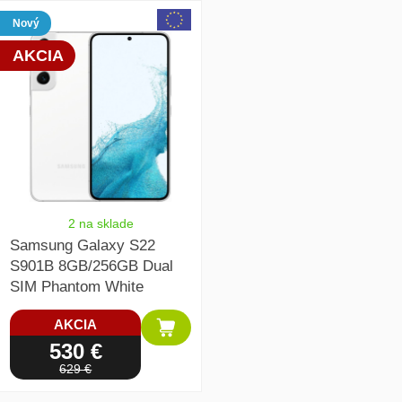
array(1) { [0]=> int(198927) }
Nový
AKCIA
2 na sklade
Samsung Galaxy S22
S901B 8GB/256GB Dual
SIM Phantom White
AKCIA
530 €
629 €