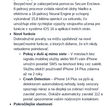
Bezpečnosť je zabezpečená pomocou Secure Enclave.
6-jadrový procesor zvláda náročné úlohy hladko a
efektívne a 16-jadrový Neural Engine je schopný
vykonávať 15,8 bilióna operácií za sekundu, čo
umožňuje ešte rýchlejšie výpočty strojového učenia pre
funkcie v systéme iOS 16 a aplikácií tretích strán.
Nové funkcie
Dobrodružné povahy sa môžu spoľahnúť na nové
bezpečnostné funkcie, o ktorých dúfame, že ich nikdy
nebudeme potrebovať.
Pokoj v duši aj mimo siete
– V miestach bez
signálu mobilnej služby alebo Wi-Fi vám iPhone
umožní posielať SMS na tiesňové linky cez satelit.
Službu obdrží používateľ iPhone 14 Plus zdarma
až na 2 roky.
Crash Detection
– iPhone 14 Plus sa pýši aj
detektorom automobilovej nehody, kedy senzory
spoznajú náraz a na displeji sa zobrazí možnosť
zavolať pomoc. Dokáže automaticky zavolať 112 a
poslať upozornenie vašim núdzovým kontaktom.
Pokročilejšie vlastnosti