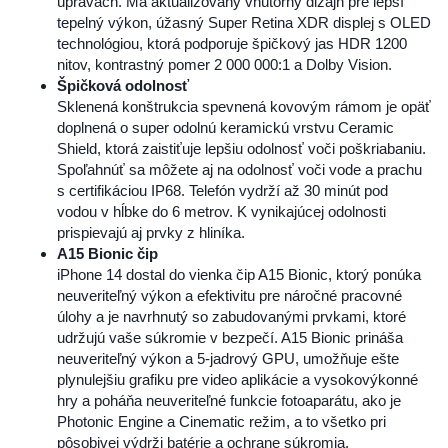
úpravách. Má aktualizovaný vnútorný dizajn pre lepší
tepelný výkon, úžasný Super Retina XDR displej s OLED
technológiou, ktorá podporuje špičkový jas HDR 1200
nitov, kontrastný pomer 2 000 000:1 a Dolby Vision.
Špičková odolnosť
Sklenená konštrukcia spevnená kovovým rámom je opäť
doplnená o super odolnú keramickú vrstvu Ceramic
Shield, ktorá zaistiťuje lepšiu odolnosť voči poškriabaniu.
Spoľahnúť sa môžete aj na odolnosť voči vode a prachu
s certifikáciou IP68. Telefón vydrží až 30 minút pod
vodou v hĺbke do 6 metrov. K vynikajúcej odolnosti
prispievajú aj prvky z hliníka.
A15 Bionic čip
iPhone 14 dostal do vienka čip A15 Bionic, ktorý ponúka
neuveriteľný výkon a efektivitu pre náročné pracovné
úlohy a je navrhnutý so zabudovanými prvkami, ktoré
udržujú vaše súkromie v bezpečí. A15 Bionic prináša
neuveriteľný výkon a 5-jadrový GPU, umožňuje ešte
plynulejšiu grafiku pre video aplikácie a vysokovýkonné
hry a poháňa neuveriteľné funkcie fotoaparátu, ako je
Photonic Engine a Cinematic režim, a to všetko pri
pôsobivej výdrži batérie a ochrane súkromia.