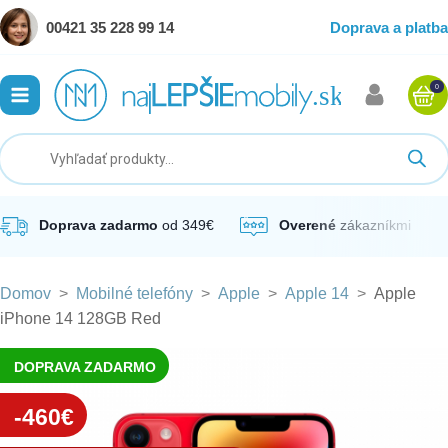
00421 35 228 99 14
Doprava a platba
0
ubmenu
ubmenu
ubmenu
Doprava zadarmo
od 349€
Overené
zákazníkmi
Domov
>
Mobilné telefóny
>
Apple
>
Apple 14
>
Apple
ubmenu
iPhone 14 128GB Red
ubmenu
DOPRAVA ZADARMO
-460€