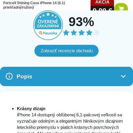
AKCIA
Fortcell Shining Case iPhone 14 (6.1)
priehľadný/ružový
9,90 €
Nový
64 na sklade
19,90 €
93%
Zobraziť recenzie obchodu
Popis
Krásny dizajn
iPhone 14 dostupný obľúbenej 6,1-palcovej veľkosti sa
vyznačuje odolným a elegantným hliníkovým dizajnom
leteckého priemyslu v piatich krásnych povrchových