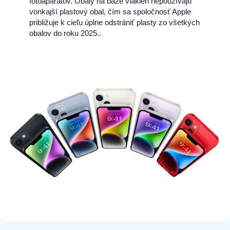
fotoaparátov. Obaly na báze vlákien nepoužívajú
vonkajší plastový obal, čím sa spoločnosť Apple
približuje k cieľu úplne odstrániť plasty zo všetkých
obalov do roku 2025..