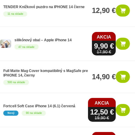
TENDER Knižkové puzdro na IPHONE 14 čierne
12,90 €
11 na sklade
AKCIA
silikónový obal – Apple iPhone 14
9,90 €
47 na sklade
17,90 €
Full Matte Mag Cover kompatibilný s MagSafe pre
14,90 €
IPHONE 14, čierny
500 na sklade
AKCIA
Fortcell Soft Case iPhone 14 (6.1) červená
12,50 €
Nový
90 na sklade
19,90 €