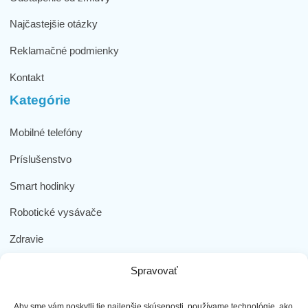
Najčastejšie otázky
Reklamačné podmienky
Kontakt
Kategórie
Mobilné telefóny
Príslušenstvo
Smart hodinky
Robotické vysávače
Zdravie
Elektromobilita
Spravovať
Herná zóna
Aby sme vám poskytli tie najlepšie skúsenosti, používame technológie, ako