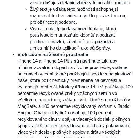
zjednodušuje zdieľanie zbierky fotografií s rodinou.
Živý text je vďaka tejto možnosti schopnejší
rozpoznať text vo videu a rýchlo previesť menu,
preložiť text a podobne.
Visual Look Up pridáva novú funkciu, ktorá
používateľom umožňuje klepnúť a podržať
predmet obrázka, zdvihnúť ho z pozadia a
umiestniť ho do aplikácií, ako sú Správy.
S ohľadom na životné prostredie
iPhone 14 a iPhone 14 Plus sú navrhnuté tak, aby
minimalizovali ich dopad na životné prostredie, vrátane
anténnych vedení, ktoré používajú upcyklované plastové
fľaše, ktoré boli chemicky premenené na pevnejší a
výkonnejší materiál. Modely iPhone 14 tiež používajú 100
percentne recyklované prvky vzácnych zemín vo
všetkých magnetoch, vrátane tých, ktoré sa používajú v
MagSafe, a 100 percentne recyklovaný volfrám v Taptic
Engine. Oba modely tiež obsahujú 100 percent
recyklovaného cínu v spájke viacerých dosiek plošných
spojov a 100 percent recyklovaného zlata v pokovovaní
viacerých dosiek plošných spojov a drôtu všetkých