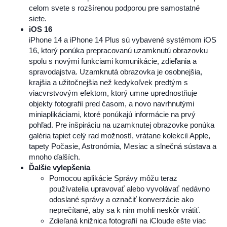
celom svete s rozšírenou podporou pre samostatné
siete.
iOS 16
iPhone 14 a iPhone 14 Plus sú vybavené systémom iOS
16, ktorý ponúka prepracovanú uzamknutú obrazovku
spolu s novými funkciami komunikácie, zdieľania a
spravodajstva. Uzamknutá obrazovka je osobnejšia,
krajšia a užitočnejšia než kedykoľvek predtým s
viacvrstvovým efektom, ktorý umne uprednostňuje
objekty fotografií pred časom, a novo navrhnutými
miniaplikáciami, ktoré ponúkajú informácie na prvý
pohľad. Pre inšpiráciu na uzamknutej obrazovke ponúka
galéria tapiet celý rad možností, vrátane kolekcií Apple,
tapety Počasie, Astronómia, Mesiac a slnečná sústava a
mnoho ďalších.
Ďalšie vylepšenia
Pomocou aplikácie Správy môžu teraz
používatelia upravovať alebo vyvolávať nedávno
odoslané správy a označiť konverzácie ako
neprečítané, aby sa k nim mohli neskôr vrátiť.
Zdieľaná knižnica fotografií na iCloude ešte viac