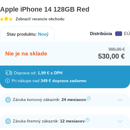
Apple iPhone 14 128GB Red
Zobraziť recenzie obchodu
Distribúcia
EÚ
Stav produktu:
Nový
990,00
€
Or
Cu
Nie je na sklade
530,00
€
pr
pr
wa
is:
99
53
Doprava od:
1,99 € s DPH
Pri nákupe nad
349 € doprava zadarmo
Záruka koncový zákaznik:
24 mesiacov
Ak nakúpite tento produkt ako koncový zákazník, dostávate na
produkt zákonnú lehotu na záruku na 24 mesiacov. Nie je
Záruka firemný zákaznik:
12 mesiacov
potrebná registrácia zákazníckeho účtu.