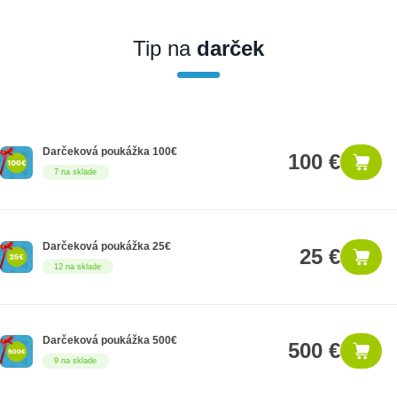
Ak nakúpite tento produkt ako firemný zákazník, dostávate na
produkt zákonnú lehotu na záruku na 12 mesiacov. Ak chcete
nakupovať ako firemný zákazník, musíte sa pred nákupom
Tip na
darček
registrovať. Registrácia podlieha overeniu.
Darčeková poukážka 100€
100 €
7 na sklade
Darčeková poukážka 25€
25 €
12 na sklade
Darčeková poukážka 500€
500 €
9 na sklade