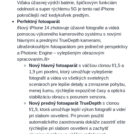
Vďaka úžasnej výdrži batérie, špičkovým funkciám
odolnosti a super rýchlemu 5G je tento rad iPhone
pokročilejší než kedykoľvek predtým.
Perfektný fotoaparát
iNový iPhone 14 zhotovuje úžasné fotografie a videá
pomocou výkonného kamerového systému s novými
hlavnými a prednými TrueDepth kamerami,
ultraširokouhlým fotoaparátom pre jedinečné perspektívy
a Photonic Engine – vylepšeným obrazovým
spracovaním./li>
Nový hlavný fotoaparát
s väčšou clonou f/1,5 a
1,9 µm pixelmi, ktorý umožňuje vylepšenie
fotografií a videa vo všetkých svetelných
scenároch pre lepšie detaily a zmrazenie pohybu,
menej šumu, rýchlejšie expozičné časy a optickú
stabilizáciu obrazu s posunom senzora.
Nový predný fotoaparát TrueDepth
s clonou
f/1,9, ktorá umožňuje lepší výkon fotografií a videí
pri slabom osvetlení. Pri prvom použití
automatického zaostrovania dokáže zaostriť ešte
rýchlejšie pri slabom osvetlení a zachytiť