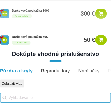
Darčeková poukážka 300€
300 €
14 na sklade
Darčeková poukážka 50€
50 €
5 na sklade
Dokúpte vhodné príslušenstvo
Darčeková poukážka 1000€
1,000 €
8 na sklade
Púzdra a kryty
Reproduktory
Nabíjačky
P
Vhodné príslušenstvo
Zobraziť viac
Vhodné príslušenstvo search
Search content