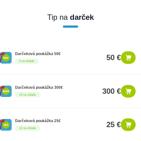
Ak nakúpite tento produkt ako firemný zákazník, dostávate na
produkt zákonnú lehotu na záruku na 12 mesiacov. Ak chcete
nakupovať ako firemný zákazník, musíte sa pred nákupom
Tip na
darček
registrovať. Registrácia podlieha overeniu.
Darčeková poukážka 50€
50 €
5 na sklade
Darčeková poukážka 300€
300 €
14 na sklade
Darčeková poukážka 25€
25 €
12 na sklade