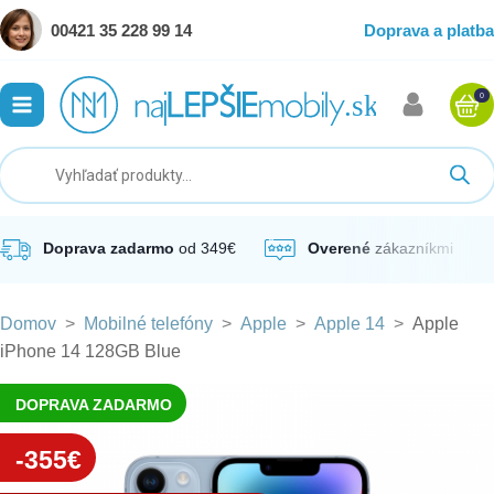
00421 35 228 99 14
Doprava a platba
0
ubmenu
ubmenu
ubmenu
Doprava zadarmo
od 349€
Overené
zákazníkmi
Domov
>
Mobilné telefóny
>
Apple
>
Apple 14
>
Apple
ubmenu
iPhone 14 128GB Blue
ubmenu
DOPRAVA ZADARMO
-355€