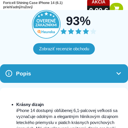
AKCIA
Fortcell Shining Case iPhone 14 (6.1)
priehľadný/ružový
9,90 €
Nový
64 na sklade
19,90 €
93%
Zobraziť recenzie obchodu
Popis
Krásny dizajn
iPhone 14 dostupný obľúbenej 6,1-palcovej veľkosti sa
vyznačuje odolným a elegantným hliníkovým dizajnom
leteckého priemyslu v piatich krásnych povrchových