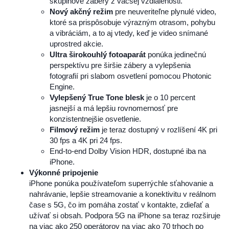
skupinové zábery z väčšej vzdialenosti.
Nový akčný režim
pre neuveriteľne plynulé video,
ktoré sa prispôsobuje výrazným otrasom, pohybu
a vibráciám, a to aj vtedy, keď je video snímané
uprostred akcie.
Ultra širokouhlý fotoaparát
ponúka jedinečnú
perspektívu pre širšie zábery a vylepšenia
fotografií pri slabom osvetlení pomocou Photonic
Engine.
Vylepšený True Tone blesk
je o 10 percent
jasnejší a má lepšiu rovnomernosť pre
konzistentnejšie osvetlenie.
Filmový režim
je teraz dostupný v rozlíšení 4K pri
30 fps a 4K pri 24 fps.
End-to-end Dolby Vision HDR, dostupné iba na
iPhone.
Výkonné pripojenie
iPhone ponúka používateľom superrýchle sťahovanie a
nahrávanie, lepšie streamovanie a konektivitu v reálnom
čase s 5G, čo im pomáha zostať v kontakte, zdieľať a
užívať si obsah. Podpora 5G na iPhone sa teraz rozširuje
na viac ako 250 operátorov na viac ako 70 trhoch po