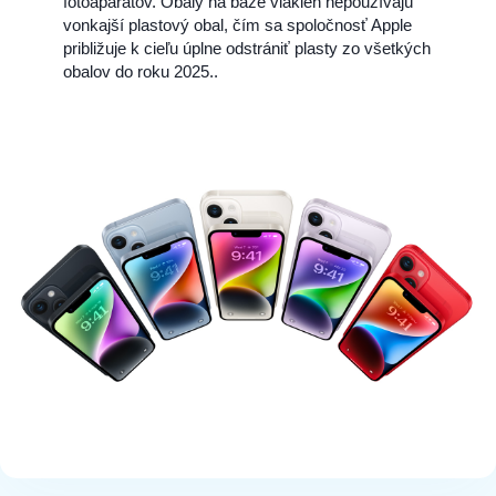
fotoaparátov. Obaly na báze vlákien nepoužívajú
vonkajší plastový obal, čím sa spoločnosť Apple
približuje k cieľu úplne odstrániť plasty zo všetkých
obalov do roku 2025..