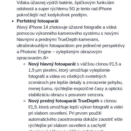
Vďaka úžasnej výdrži batérie, špičkovým funkciám
odolnosti a super rýchlemu 5G je tento rad iPhone
pokročilejší než kedykoľvek predtým.
Perfektný fotoaparát
iNový iPhone 14 zhotovuje úžasné fotografie a videá
pomocou výkonného kamerového systému s novými
hlavnými a prednými TrueDepth kamerami,
ultraširokouhlým fotoaparátom pre jedinečné perspektívy
a Photonic Engine – vylepšeným obrazovým
spracovaním./li>
Nový hlavný fotoaparát
s väčšou clonou f/1,5 a
1,9 µm pixelmi, ktorý umožňuje vylepšenie
fotografií a videa vo všetkých svetelných
scenároch pre lepšie detaily a zmrazenie pohybu,
menej šumu, rýchlejšie expozičné časy a optickú
stabilizáciu obrazu s posunom senzora.
Nový predný fotoaparát TrueDepth
s clonou
f/1,9, ktorá umožňuje lepší výkon fotografií a videí
pri slabom osvetlení. Pri prvom použití
automatického zaostrovania dokáže zaostriť ešte
rýchlejšie pri slabom osvetlení a zachytiť