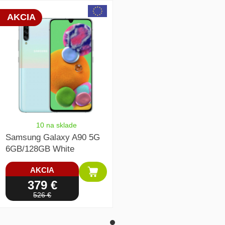
array(1) { [0]=> int(20420) }
AKCIA
10 na sklade
Samsung Galaxy A90 5G
6GB/128GB White
AKCIA
379 €
526 €