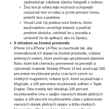
zjednodušuje zdieľanie zbierky fotografií s rodinou.
Živý text je vďaka tejto možnosti schopnejší
rozpoznať text vo videu a rýchlo previesť menu,
preložiť text a podobne.
Visual Look Up pridáva novú funkciu, ktorá
používateľom umožňuje klepnúť a podržať
predmet obrázka, zdvihnúť ho z pozadia a
umiestniť ho do aplikácií, ako sú Správy.
S ohľadom na životné prostredie
iPhone 14 a iPhone 14 Plus sú navrhnuté tak, aby
minimalizovali ich dopad na životné prostredie, vrátane
anténnych vedení, ktoré používajú upcyklované plastové
fľaše, ktoré boli chemicky premenené na pevnejší a
výkonnejší materiál. Modely iPhone 14 tiež používajú 100
percentne recyklované prvky vzácnych zemín vo
všetkých magnetoch, vrátane tých, ktoré sa používajú v
MagSafe, a 100 percentne recyklovaný volfrám v Taptic
Engine. Oba modely tiež obsahujú 100 percent
recyklovaného cínu v spájke viacerých dosiek plošných
spojov a 100 percent recyklovaného zlata v pokovovaní
viacerých dosiek plošných spojov a drôtu všetkých