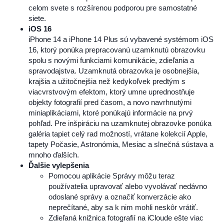
celom svete s rozšírenou podporou pre samostatné
siete.
iOS 16
iPhone 14 a iPhone 14 Plus sú vybavené systémom iOS
16, ktorý ponúka prepracovanú uzamknutú obrazovku
spolu s novými funkciami komunikácie, zdieľania a
spravodajstva. Uzamknutá obrazovka je osobnejšia,
krajšia a užitočnejšia než kedykoľvek predtým s
viacvrstvovým efektom, ktorý umne uprednostňuje
objekty fotografií pred časom, a novo navrhnutými
miniaplikáciami, ktoré ponúkajú informácie na prvý
pohľad. Pre inšpiráciu na uzamknutej obrazovke ponúka
galéria tapiet celý rad možností, vrátane kolekcií Apple,
tapety Počasie, Astronómia, Mesiac a slnečná sústava a
mnoho ďalších.
Ďalšie vylepšenia
Pomocou aplikácie Správy môžu teraz
používatelia upravovať alebo vyvolávať nedávno
odoslané správy a označiť konverzácie ako
neprečítané, aby sa k nim mohli neskôr vrátiť.
Zdieľaná knižnica fotografií na iCloude ešte viac