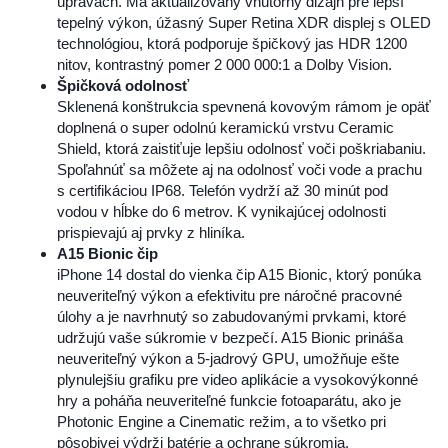
úpravách. Má aktualizovaný vnútorný dizajn pre lepší
tepelný výkon, úžasný Super Retina XDR displej s OLED
technológiou, ktorá podporuje špičkový jas HDR 1200
nitov, kontrastný pomer 2 000 000:1 a Dolby Vision.
Špičková odolnosť
Sklenená konštrukcia spevnená kovovým rámom je opäť
doplnená o super odolnú keramickú vrstvu Ceramic
Shield, ktorá zaistiťuje lepšiu odolnosť voči poškriabaniu.
Spoľahnúť sa môžete aj na odolnosť voči vode a prachu
s certifikáciou IP68. Telefón vydrží až 30 minút pod
vodou v hĺbke do 6 metrov. K vynikajúcej odolnosti
prispievajú aj prvky z hliníka.
A15 Bionic čip
iPhone 14 dostal do vienka čip A15 Bionic, ktorý ponúka
neuveriteľný výkon a efektivitu pre náročné pracovné
úlohy a je navrhnutý so zabudovanými prvkami, ktoré
udržujú vaše súkromie v bezpečí. A15 Bionic prináša
neuveriteľný výkon a 5-jadrový GPU, umožňuje ešte
plynulejšiu grafiku pre video aplikácie a vysokovýkonné
hry a poháňa neuveriteľné funkcie fotoaparátu, ako je
Photonic Engine a Cinematic režim, a to všetko pri
pôsobivej výdrži batérie a ochrane súkromia.