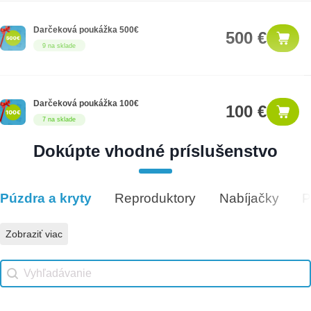
Darčeková poukážka 500€
500 €
9 na sklade
Darčeková poukážka 100€
100 €
7 na sklade
Dokúpte vhodné príslušenstvo
Darčeková poukážka 1000€
1,000 €
8 na sklade
Púzdra a kryty
Reproduktory
Nabíjačky
P
Vhodné príslušenstvo
Zobraziť viac
Vhodné príslušenstvo search
Search content