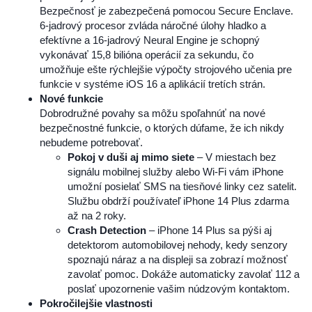
Bezpečnosť je zabezpečená pomocou Secure Enclave.
6-jadrový procesor zvláda náročné úlohy hladko a
efektívne a 16-jadrový Neural Engine je schopný
vykonávať 15,8 bilióna operácií za sekundu, čo
umožňuje ešte rýchlejšie výpočty strojového učenia pre
funkcie v systéme iOS 16 a aplikácií tretích strán.
Nové funkcie
Dobrodružné povahy sa môžu spoľahnúť na nové
bezpečnostné funkcie, o ktorých dúfame, že ich nikdy
nebudeme potrebovať.
Pokoj v duši aj mimo siete
– V miestach bez
signálu mobilnej služby alebo Wi-Fi vám iPhone
umožní posielať SMS na tiesňové linky cez satelit.
Službu obdrží používateľ iPhone 14 Plus zdarma
až na 2 roky.
Crash Detection
– iPhone 14 Plus sa pýši aj
detektorom automobilovej nehody, kedy senzory
spoznajú náraz a na displeji sa zobrazí možnosť
zavolať pomoc. Dokáže automaticky zavolať 112 a
poslať upozornenie vašim núdzovým kontaktom.
Pokročilejšie vlastnosti