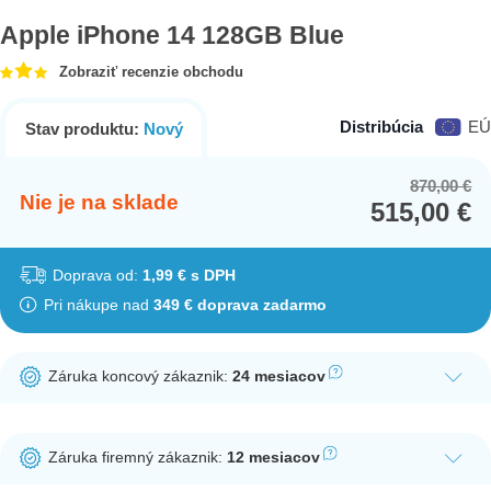
Apple iPhone 14 128GB Blue
Zobraziť recenzie obchodu
Distribúcia
EÚ
Stav produktu:
Nový
870,00
€
Or
Cu
Nie je na sklade
515,00
€
pr
pr
wa
is:
87
51
Doprava od:
1,99 € s DPH
Pri nákupe nad
349 € doprava zadarmo
Záruka koncový zákaznik:
24 mesiacov
Ak nakúpite tento produkt ako koncový zákazník, dostávate na
produkt zákonnú lehotu na záruku na 24 mesiacov. Nie je
Záruka firemný zákaznik:
12 mesiacov
potrebná registrácia zákazníckeho účtu.