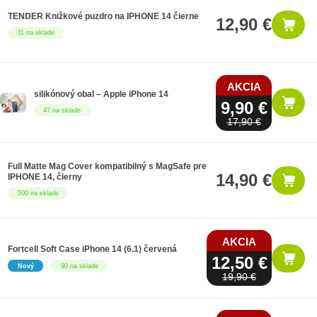
TENDER Knižkové puzdro na IPHONE 14 čierne
12,90 €
11 na sklade
AKCIA
silikónový obal – Apple iPhone 14
9,90 €
47 na sklade
17,90 €
Full Matte Mag Cover kompatibilný s MagSafe pre
14,90 €
IPHONE 14, čierny
500 na sklade
AKCIA
Fortcell Soft Case iPhone 14 (6.1) červená
12,50 €
Nový
90 na sklade
19,90 €