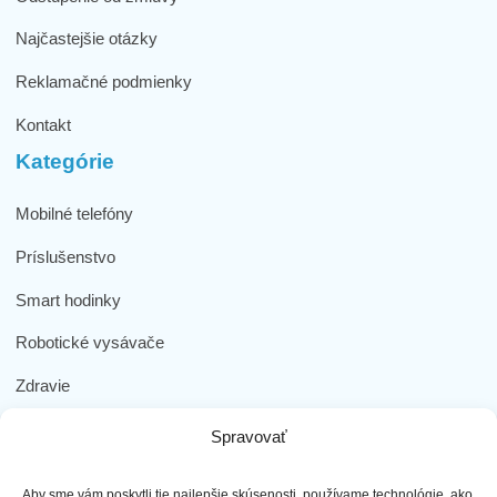
Najčastejšie otázky
Reklamačné podmienky
Kontakt
Kategórie
Mobilné telefóny
Príslušenstvo
Smart hodinky
Robotické vysávače
Zdravie
Elektromobilita
Spravovať
Herná zóna
Aby sme vám poskytli tie najlepšie skúsenosti, používame technológie, ako