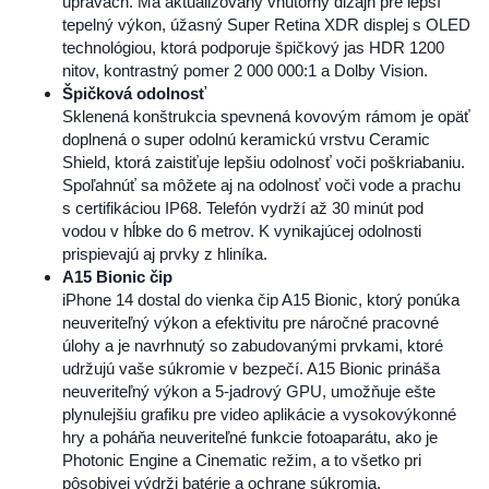
úpravách. Má aktualizovaný vnútorný dizajn pre lepší
tepelný výkon, úžasný Super Retina XDR displej s OLED
technológiou, ktorá podporuje špičkový jas HDR 1200
nitov, kontrastný pomer 2 000 000:1 a Dolby Vision.
Špičková odolnosť
Sklenená konštrukcia spevnená kovovým rámom je opäť
doplnená o super odolnú keramickú vrstvu Ceramic
Shield, ktorá zaistiťuje lepšiu odolnosť voči poškriabaniu.
Spoľahnúť sa môžete aj na odolnosť voči vode a prachu
s certifikáciou IP68. Telefón vydrží až 30 minút pod
vodou v hĺbke do 6 metrov. K vynikajúcej odolnosti
prispievajú aj prvky z hliníka.
A15 Bionic čip
iPhone 14 dostal do vienka čip A15 Bionic, ktorý ponúka
neuveriteľný výkon a efektivitu pre náročné pracovné
úlohy a je navrhnutý so zabudovanými prvkami, ktoré
udržujú vaše súkromie v bezpečí. A15 Bionic prináša
neuveriteľný výkon a 5-jadrový GPU, umožňuje ešte
plynulejšiu grafiku pre video aplikácie a vysokovýkonné
hry a poháňa neuveriteľné funkcie fotoaparátu, ako je
Photonic Engine a Cinematic režim, a to všetko pri
pôsobivej výdrži batérie a ochrane súkromia.