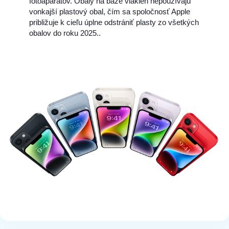
fotoaparátov. Obaly na báze vlákien nepoužívajú
vonkajší plastový obal, čím sa spoločnosť Apple
približuje k cieľu úplne odstrániť plasty zo všetkých
obalov do roku 2025..