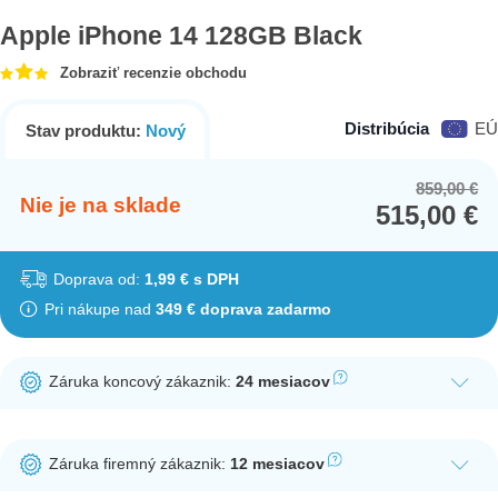
Apple iPhone 14 128GB Black
Zobraziť recenzie obchodu
Distribúcia
EÚ
Stav produktu:
Nový
859,00
€
Or
Cu
Nie je na sklade
515,00
€
pr
pr
wa
is:
85
51
Doprava od:
1,99 € s DPH
Pri nákupe nad
349 € doprava zadarmo
Záruka koncový zákaznik:
24 mesiacov
Ak nakúpite tento produkt ako koncový zákazník, dostávate na
produkt zákonnú lehotu na záruku na 24 mesiacov. Nie je
Záruka firemný zákaznik:
12 mesiacov
potrebná registrácia zákazníckeho účtu.