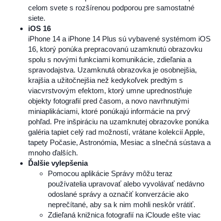
celom svete s rozšírenou podporou pre samostatné
siete.
iOS 16
iPhone 14 a iPhone 14 Plus sú vybavené systémom iOS
16, ktorý ponúka prepracovanú uzamknutú obrazovku
spolu s novými funkciami komunikácie, zdieľania a
spravodajstva. Uzamknutá obrazovka je osobnejšia,
krajšia a užitočnejšia než kedykoľvek predtým s
viacvrstvovým efektom, ktorý umne uprednostňuje
objekty fotografií pred časom, a novo navrhnutými
miniaplikáciami, ktoré ponúkajú informácie na prvý
pohľad. Pre inšpiráciu na uzamknutej obrazovke ponúka
galéria tapiet celý rad možností, vrátane kolekcií Apple,
tapety Počasie, Astronómia, Mesiac a slnečná sústava a
mnoho ďalších.
Ďalšie vylepšenia
Pomocou aplikácie Správy môžu teraz
používatelia upravovať alebo vyvolávať nedávno
odoslané správy a označiť konverzácie ako
neprečítané, aby sa k nim mohli neskôr vrátiť.
Zdieľaná knižnica fotografií na iCloude ešte viac