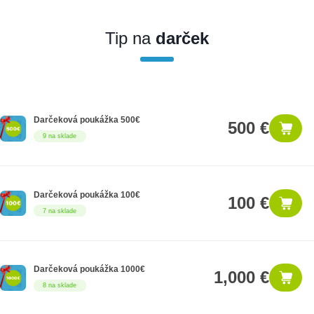
Ak nakúpite tento produkt ako firemný zákazník, dostávate na
produkt zákonnú lehotu na záruku na 12 mesiacov. Ak chcete
nakupovať ako firemný zákazník, musíte sa pred nákupom
Tip na
darček
registrovať. Registrácia podlieha overeniu.
Darčeková poukážka 500€
500 €
9 na sklade
Darčeková poukážka 100€
100 €
7 na sklade
Darčeková poukážka 1000€
1,000 €
8 na sklade