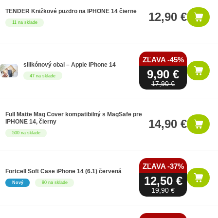
TENDER Knižkové puzdro na IPHONE 14 čierne
12,90 €
11 na sklade
ZĽAVA -45%
silikónový obal – Apple iPhone 14
9,90 €
47 na sklade
17,90 €
Full Matte Mag Cover kompatibilný s MagSafe pre
14,90 €
IPHONE 14, čierny
500 na sklade
ZĽAVA -37%
Fortcell Soft Case iPhone 14 (6.1) červená
12,50 €
Nový
90 na sklade
19,90 €