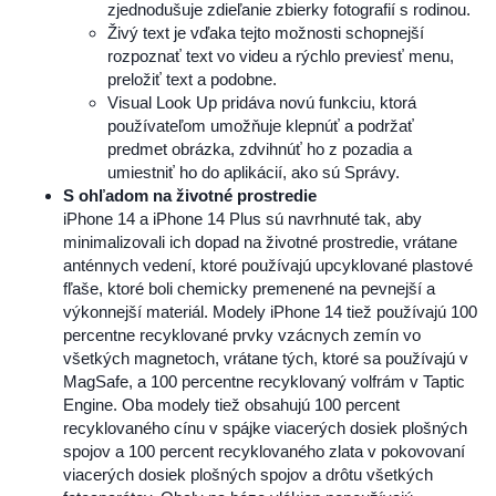
zjednodušuje zdieľanie zbierky fotografií s rodinou.
Živý text je vďaka tejto možnosti schopnejší
rozpoznať text vo videu a rýchlo previesť menu,
preložiť text a podobne.
Visual Look Up pridáva novú funkciu, ktorá
používateľom umožňuje klepnúť a podržať
predmet obrázka, zdvihnúť ho z pozadia a
umiestniť ho do aplikácií, ako sú Správy.
S ohľadom na životné prostredie
iPhone 14 a iPhone 14 Plus sú navrhnuté tak, aby
minimalizovali ich dopad na životné prostredie, vrátane
anténnych vedení, ktoré používajú upcyklované plastové
fľaše, ktoré boli chemicky premenené na pevnejší a
výkonnejší materiál. Modely iPhone 14 tiež používajú 100
percentne recyklované prvky vzácnych zemín vo
všetkých magnetoch, vrátane tých, ktoré sa používajú v
MagSafe, a 100 percentne recyklovaný volfrám v Taptic
Engine. Oba modely tiež obsahujú 100 percent
recyklovaného cínu v spájke viacerých dosiek plošných
spojov a 100 percent recyklovaného zlata v pokovovaní
viacerých dosiek plošných spojov a drôtu všetkých