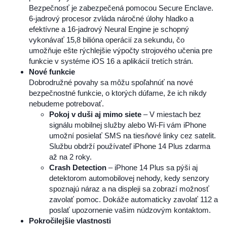
Bezpečnosť je zabezpečená pomocou Secure Enclave.
6-jadrový procesor zvláda náročné úlohy hladko a
efektívne a 16-jadrový Neural Engine je schopný
vykonávať 15,8 bilióna operácií za sekundu, čo
umožňuje ešte rýchlejšie výpočty strojového učenia pre
funkcie v systéme iOS 16 a aplikácií tretích strán.
Nové funkcie
Dobrodružné povahy sa môžu spoľahnúť na nové
bezpečnostné funkcie, o ktorých dúfame, že ich nikdy
nebudeme potrebovať.
Pokoj v duši aj mimo siete
– V miestach bez
signálu mobilnej služby alebo Wi-Fi vám iPhone
umožní posielať SMS na tiesňové linky cez satelit.
Službu obdrží používateľ iPhone 14 Plus zdarma
až na 2 roky.
Crash Detection
– iPhone 14 Plus sa pýši aj
detektorom automobilovej nehody, kedy senzory
spoznajú náraz a na displeji sa zobrazí možnosť
zavolať pomoc. Dokáže automaticky zavolať 112 a
poslať upozornenie vašim núdzovým kontaktom.
Pokročilejšie vlastnosti