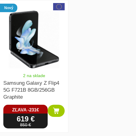
array(1) { [0]=> int(166725) }
Nový
2 na sklade
Samsung Galaxy Z Flip4
5G F721B 8GB/256GB
Graphite
ZĽAVA -231€
619 €
850 €