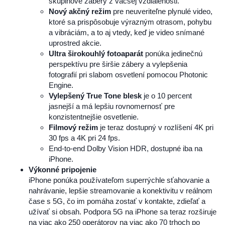
skupinové zábery z väčšej vzdialenosti.
Nový akčný režim
pre neuveriteľne plynulé video,
ktoré sa prispôsobuje výrazným otrasom, pohybu
a vibráciám, a to aj vtedy, keď je video snímané
uprostred akcie.
Ultra širokouhlý fotoaparát
ponúka jedinečnú
perspektívu pre širšie zábery a vylepšenia
fotografií pri slabom osvetlení pomocou Photonic
Engine.
Vylepšený True Tone blesk
je o 10 percent
jasnejší a má lepšiu rovnomernosť pre
konzistentnejšie osvetlenie.
Filmový režim
je teraz dostupný v rozlíšení 4K pri
30 fps a 4K pri 24 fps.
End-to-end Dolby Vision HDR, dostupné iba na
iPhone.
Výkonné pripojenie
iPhone ponúka používateľom superrýchle sťahovanie a
nahrávanie, lepšie streamovanie a konektivitu v reálnom
čase s 5G, čo im pomáha zostať v kontakte, zdieľať a
užívať si obsah. Podpora 5G na iPhone sa teraz rozširuje
na viac ako 250 operátorov na viac ako 70 trhoch po