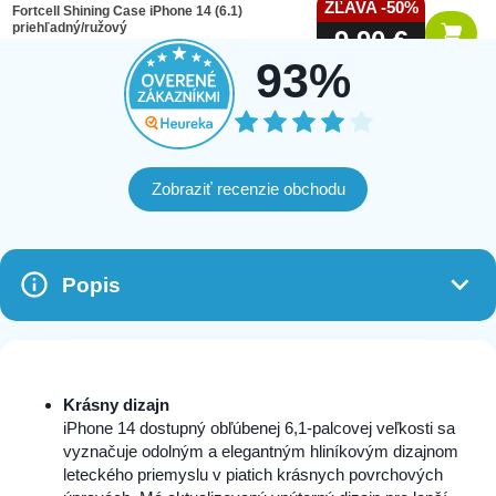
ZĽAVA -50%
Fortcell Shining Case iPhone 14 (6.1)
priehľadný/ružový
9,90 €
Nový
64 na sklade
19,90 €
93%
Zobraziť recenzie obchodu
Popis
Krásny dizajn
iPhone 14 dostupný obľúbenej 6,1-palcovej veľkosti sa
vyznačuje odolným a elegantným hliníkovým dizajnom
leteckého priemyslu v piatich krásnych povrchových