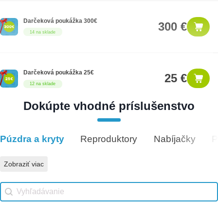
Darčeková poukážka 300€
300 €
14 na sklade
Darčeková poukážka 25€
25 €
12 na sklade
Dokúpte vhodné príslušenstvo
Darčeková poukážka 50€
50 €
5 na sklade
Púzdra a kryty
Reproduktory
Nabíjačky
P
Vhodné príslušenstvo
Zobraziť viac
Vhodné príslušenstvo search
Search content