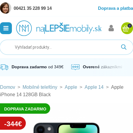
00421 35 228 99 14
Doprava a platba
0
ubmenu
ubmenu
ubmenu
Doprava zadarmo
od 349€
Overené
zákazníkmi
Domov
>
Mobilné telefóny
>
Apple
>
Apple 14
>
Apple
ubmenu
iPhone 14 128GB Black
ubmenu
DOPRAVA ZADARMO
-344€