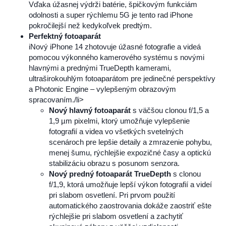
Vďaka úžasnej výdrži batérie, špičkovým funkciám
odolnosti a super rýchlemu 5G je tento rad iPhone
pokročilejší než kedykoľvek predtým.
Perfektný fotoaparát
iNový iPhone 14 zhotovuje úžasné fotografie a videá
pomocou výkonného kamerového systému s novými
hlavnými a prednými TrueDepth kamerami,
ultraširokouhlým fotoaparátom pre jedinečné perspektívy
a Photonic Engine – vylepšeným obrazovým
spracovaním./li>
Nový hlavný fotoaparát
s väčšou clonou f/1,5 a
1,9 µm pixelmi, ktorý umožňuje vylepšenie
fotografií a videa vo všetkých svetelných
scenároch pre lepšie detaily a zmrazenie pohybu,
menej šumu, rýchlejšie expozičné časy a optickú
stabilizáciu obrazu s posunom senzora.
Nový predný fotoaparát TrueDepth
s clonou
f/1,9, ktorá umožňuje lepší výkon fotografií a videí
pri slabom osvetlení. Pri prvom použití
automatického zaostrovania dokáže zaostriť ešte
rýchlejšie pri slabom osvetlení a zachytiť