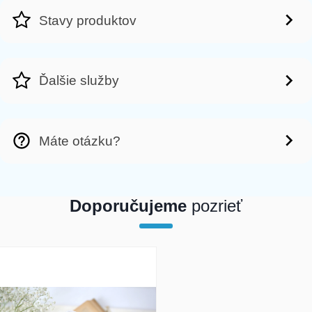
Stavy produktov
Ďalšie služby
Máte otázku?
Doporučujeme
pozrieť
array(1) { [0]=> int(19891) }