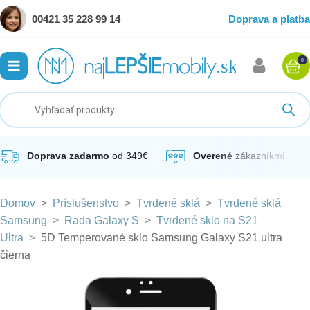
00421 35 228 99 14
Doprava a platba
0
ubmenu
ubmenu
ubmenu
Doprava zadarmo
od 349€
Overené
zákazníkmi
Domov
>
Príslušenstvo
>
Tvrdené sklá
>
Tvrdené sklá
ubmenu
Samsung
>
Rada Galaxy S
>
Tvrdené sklo na S21
Ultra
>
5D Temperované sklo Samsung Galaxy S21 ultra
ubmenu
čierna