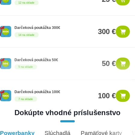
12 na sklade
Darčeková poukážka 300€
300 €
14 na sklade
Darčeková poukážka 50€
50 €
5 na sklade
Darčeková poukážka 100€
100 €
7 na sklade
Dokúpte vhodné príslušenstvo
Darčeková poukážka 1000€
1,000 €
8 na sklade
Powerbanky
Slúchadlá
Pamäťové karty
Vhodné príslušenstvo