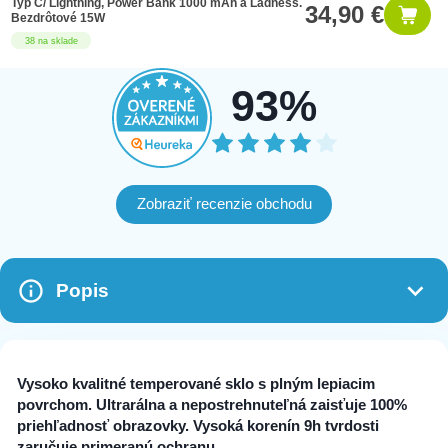
Typ C/ Lightning, Power Bank 1000 mAh a Ladness.
34,90 €
Bezdrôtové 15W
38 na sklade
93%
Zobraziť recenzie obchodu
Popis
Vysoko kvalitné temperované sklo s plným lepiacim
povrchom. Ultrarálna a nepostrehnuteľná zaisťuje 100%
priehľadnosť obrazovky. Vysoká korenín 9h tvrdosti
zaručuje primeranú ochranu.