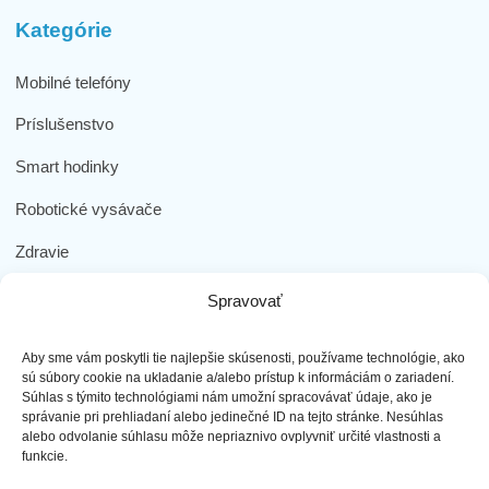
Kategórie
Mobilné telefóny
Príslušenstvo
Smart hodinky
Robotické vysávače
Zdravie
Elektromobilita
Spravovať
Herná zóna
Aby sme vám poskytli tie najlepšie skúsenosti, používame technológie, ako
Dôležité odkazy
sú súbory cookie na ukladanie a/alebo prístup k informáciám o zariadení.
Súhlas s týmito technológiami nám umožní spracovávať údaje, ako je
správanie pri prehliadaní alebo jedinečné ID na tejto stránke. Nesúhlas
Obchodné podmienky
alebo odvolanie súhlasu môže nepriaznivo ovplyvniť určité vlastnosti a
funkcie.
Ochrana osobných údajov