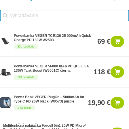
Vhodné príslušenstvo search
Search content
Powerbanka VEGER TCE130 25 000mAh Quick
69 €
Charge PD 130W W2503
351 na sklade
Powerbanka VEGER 56000 mAh PD QC3.0 5A
118 €
130W Tank Boost (W5001C) čierna
269 na sklade
Power Bank VEGER PlugOn – 5000mAh for
19,90 €
Type C PD 20W black (W0573) purple
1 na sklade
Multifunkčná nabíjačka Forcell 5in1 20W PD Micro/