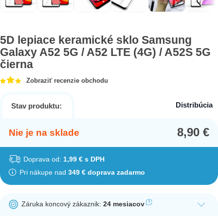
5D lepiace keramické sklo Samsung
Galaxy A52 5G / A52 LTE (4G) / A52S 5G
čierna
Zobraziť recenzie obchodu
Distribúcia
Stav produktu:
8,90
€
Nie je na sklade
Doprava od:
1,99 € s DPH
Pri nákupe nad
349 € doprava zadarmo
Záruka koncový zákaznik:
24 mesiacov