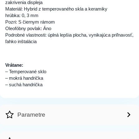
zakrivenia displeja
Materiál: Hybrid z temperovaného skla a keramiky
hrúbka: 0, 3 mm
Pozri: S čiernym rámom
Oleofóbny povlak: Áno
Podrobné vlastnosti: úplná lepšia plocha, vynikajúca priľnavosť,
ľahko inštalácia
Vrátane:
– Temperované sklo
– mokrá handrička
– suchá handrička
Parametre