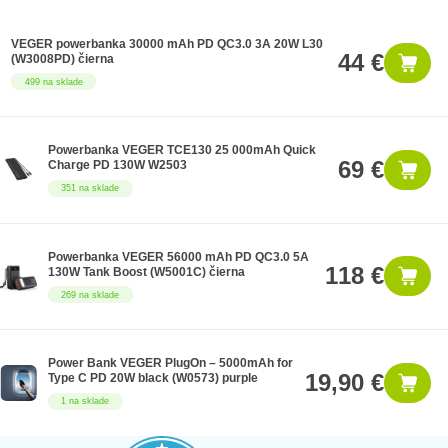
VEGER powerbanka 30000 mAh PD QC3.0 3A 20W L30
44 €
(W3008PD) čierna
499 na sklade
Powerbanka VEGER TCE130 25 000mAh Quick
69 €
Charge PD 130W W2503
351 na sklade
Powerbanka VEGER 56000 mAh PD QC3.0 5A
118 €
130W Tank Boost (W5001C) čierna
269 na sklade
Power Bank VEGER PlugOn – 5000mAh for
19,90 €
Type C PD 20W black (W0573) purple
1 na sklade