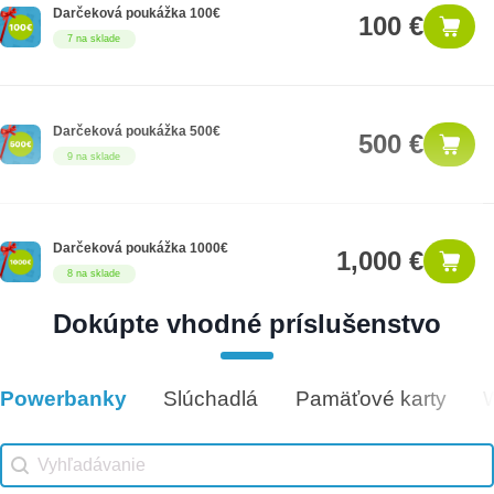
Darčeková poukážka 100€
100 €
7 na sklade
Darčeková poukážka 500€
500 €
9 na sklade
Darčeková poukážka 1000€
1,000 €
8 na sklade
Dokúpte vhodné príslušenstvo
Darčeková poukážka 300€
300 €
14 na sklade
Powerbanky
Slúchadlá
Pamäťové karty
Vhodné príslušenstvo
Vhodné príslušenstvo search
Search content