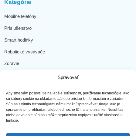
Kategórie
Mobilné telefóny
Príslušenstvo
Smart hodinky
Robotické vysávače
Zdravie
Elektromobilita
Spravovať
Herná zóna
Aby sme vám poskytli tie najlepšie skúsenosti, používame technológie, ako
Dôležité odkazy
sú súbory cookie na ukladanie a/alebo prístup k informáciám o zariadení.
Súhlas s týmito technológiami nám umožní spracovávať údaje, ako je
správanie pri prehliadaní alebo jedinečné ID na tejto stránke. Nesúhlas
Obchodné podmienky
alebo odvolanie súhlasu môže nepriaznivo ovplyvniť určité vlastnosti a
funkcie.
Ochrana osobných údajov
Doprava a platba