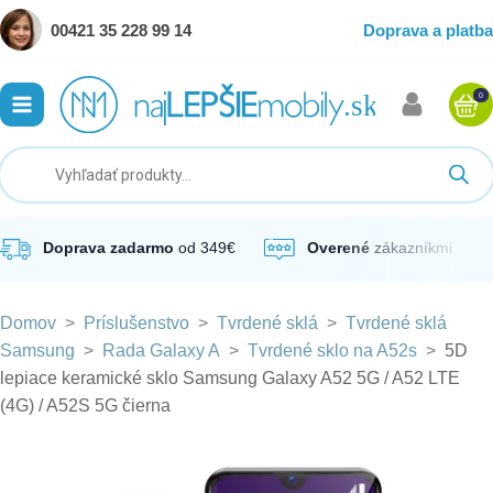
00421 35 228 99 14
Doprava a platba
0
ubmenu
ubmenu
ubmenu
Doprava zadarmo
od 349€
Overené
zákazníkmi
Domov
>
Príslušenstvo
>
Tvrdené sklá
>
Tvrdené sklá
ubmenu
Samsung
>
Rada Galaxy A
>
Tvrdené sklo na A52s
>
5D
lepiace keramické sklo Samsung Galaxy A52 5G / A52 LTE
ubmenu
(4G) / A52S 5G čierna