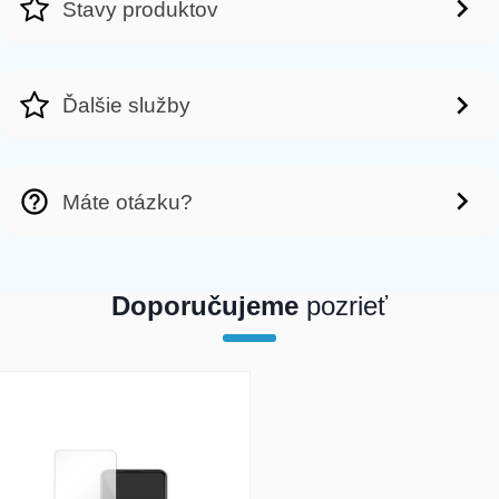
Stavy produktov
Ďalšie služby
Máte otázku?
Doporučujeme
pozrieť
array(1) { [0]=> int(19949) }