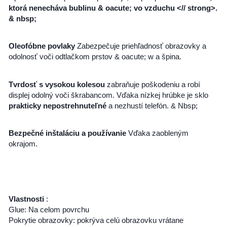
ktorá nenecháva bublinu & oacute; vo vzduchu <// strong>.
& nbsp;
Oleofóbne povlaky
Zabezpečuje priehľadnosť obrazovky a
odolnosť voči odtlačkom prstov & oacute; w a špina.
Tvrdosť s vysokou kolesou
zabraňuje poškodeniu a robí
displej odolný voči škrabancom. Vďaka nízkej hrúbke je sklo
prakticky nepostrehnuteľné
a nezhustí telefón. & Nbsp;
Bezpečné inštaláciu a používanie
Vďaka zaobleným
okrajom.
Vlastnosti
:
Glue: Na celom povrchu
Pokrytie obrazovky: pokrýva celú obrazovku vrátane