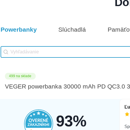
Do
Darčeková poukážka 1000€
12 na sklade
Powerbanky
Slúchadlá
Pamäťov
Vhodné príslušenstvo
Darčeková poukážka 25€
Vhodné príslušenstvo search
Search content
499 na sklade
VEGER powerbanka 30000 mAh PD QC3.0 3
Antónia
Ľ
3.8.2026
2.8.2026
93%
 inej
Sp