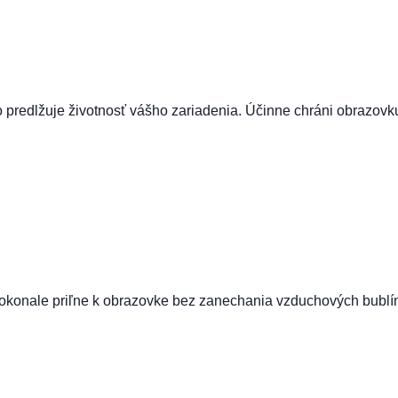
 predlžuje životnosť vášho zariadenia. Účinne chráni obrazov
okonale priľne k obrazovke bez zanechania vzduchových bublí