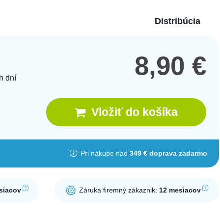
Distribúcia
8,90
€
h dní
Vložiť do košíka
Pri nákupe nad
349 € doprava zadarmo
siacov
Záruka firemný zákaznik:
12 mesiacov