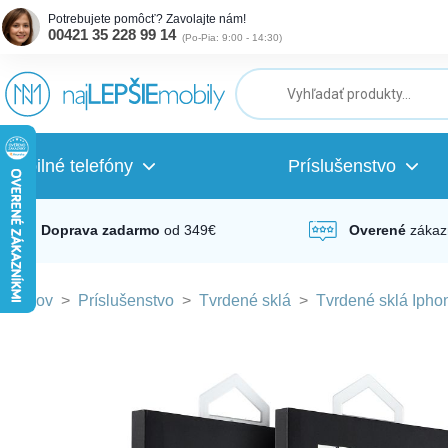
Potrebujete pomôcť? Zavolajte nám!
00421 35 228 99 14
(
Po-Pia: 9:00 - 14:30
)
ubmenu
ubmenu
Mobilné telefóny
Príslušenstvo
ubmenu
Doprava zadarmo
od 349€
Overené
zákaz
Domov
>
Príslušenstvo
>
Tvrdené sklá
>
Tvrdené sklá Ipho
ubmenu
ubmenu