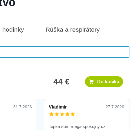
tvo
é hodinky
Rúška a respirátory
25 €
Do košíka
44 €
Do košíka
Vladimír
31.7.2026
27.7.2026
Topka som mega spokojný už