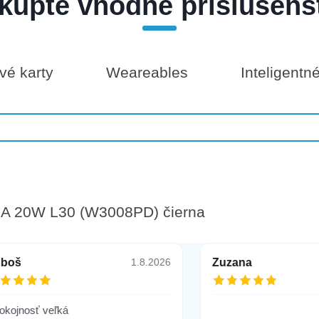
kúpte vhodné príslušens
é karty
Weareables
Inteligentn
A 20W L30 (W3008PD) čierna
uboš
Zuzana
1.8.2026
okojnosť veľká