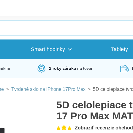
Smart hodinky
Tablety
níkmi
2 roky záruka
na tovar
ne
>
Tvrdené sklo na iPhone 17Pro Max
>
5D celolepiace tv
5D celolepiace 
17 Pro Max MAT
Zobraziť recenzie obcho