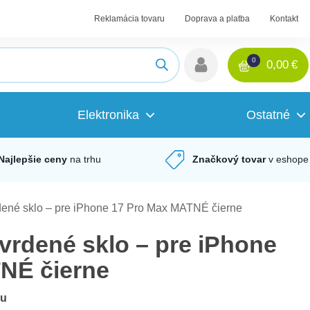
Reklamácia tovaru
Doprava a platba
Kontakt
0
0,00
€
Elektronika
Ostatné
Najlepšie ceny
na trhu
Značkový tovar
v eshope
rdené sklo – pre iPhone 17 Pro Max MATNÉ čierne
tvrdené sklo – pre iPhone
NÉ čierne
du