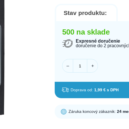
Stav produktu:
500 na sklade
Expresné doručenie
doručenie do 2 pracovnýc
–
+
Doprava od:
1,99 € s DPH
Záruka koncový zákaznik:
24 me