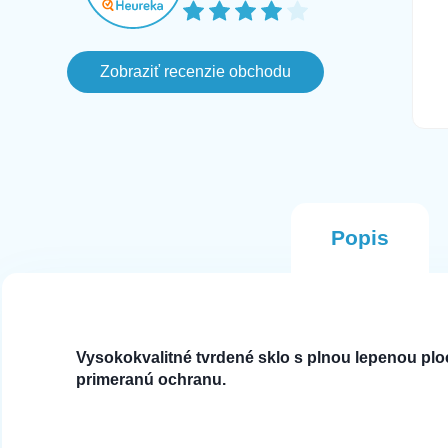
 dnoch
 lebo
 ked
Zobraziť recenzie obchodu
ala som
 hned na
Popis
Vysokokvalitné tvrdené sklo s plnou lepenou pl
primeranú ochranu.