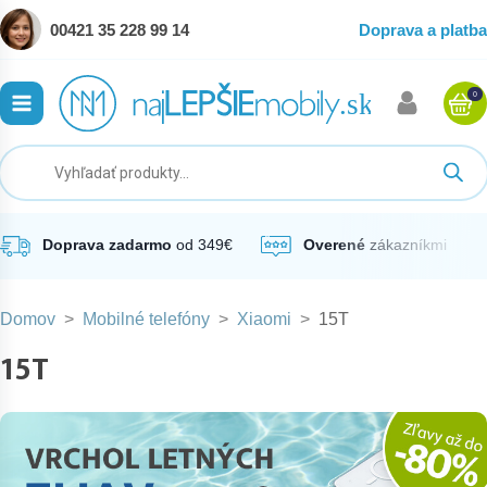
00421 35 228 99 14
Doprava a platba
0
ubmenu
ubmenu
ubmenu
Doprava zadarmo
od 349€
Overené
zákazníkmi
Domov
>
Mobilné telefóny
>
Xiaomi
>
15T
ubmenu
15T
ubmenu