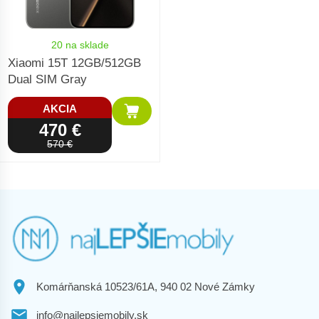
20 na sklade
Xiaomi 15T 12GB/512GB
Dual SIM Gray
AKCIA
470 €
570 €
Komárňanská 10523/61A, 940 02 Nové Zámky
info@najlepsiemobily.sk