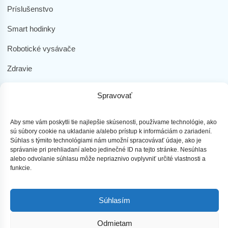
Príslušenstvo
Smart hodinky
Robotické vysávače
Zdravie
Elektromobilita
Spravovať
Herná zóna
Aby sme vám poskytli tie najlepšie skúsenosti, používame technológie, ako
Dôležité odkazy
sú súbory cookie na ukladanie a/alebo prístup k informáciám o zariadení.
Súhlas s týmito technológiami nám umožní spracovávať údaje, ako je
Obchodné podmienky
správanie pri prehliadaní alebo jedinečné ID na tejto stránke. Nesúhlas
alebo odvolanie súhlasu môže nepriaznivo ovplyvniť určité vlastnosti a
Ochrana osobných údajov
funkcie.
Doprava a platba
Súhlasím
Reklamácia tovaru
Odmietam