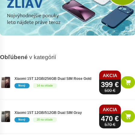
Obľúbené
v kategórií
AKCIA
Xiaomi 15T 12GB/256GB Dual SIM Rose Gold
399 €
Nový
14 na sklade
500 €
AKCIA
Xiaomi 15T 12GB/512GB Dual SIM Gray
470 €
Nový
20 na sklade
570 €