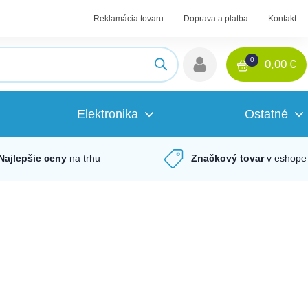
Reklamácia tovaru
Doprava a platba
Kontakt
0
0,00
€
Elektronika
Ostatné
Najlepšie ceny
na trhu
Značkový tovar
v eshope