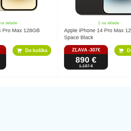
na sklade
1 na sklade
4 Pro Max 128GB
Apple iPhone 14 Pro Max 1
Space Black
ZĽAVA -307€
Do košíka
D
890 €
1,197 €