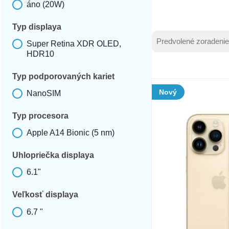
áno (20W)
Rýchlonabíjanie
Typ displaya
Zoradenie produ
Sort content
Sort content
Super Retina XDR OLED,
HDR10
Typ displaya
Typ podporovaných kariet
Nový
NanoSIM
Typ podporovaných kariet
Typ procesora
Apple A14 Bionic (5 nm)
Typ procesora
Uhlopriečka displaya
6.1"
Uhlopriečka displaya
Veľkosť displaya
6.7 "
Veľkosť displaya