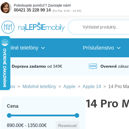
Potrebujete pomôcť? Zavolajte nám!
00421 35 228 99 14
(
Po-Pia: 9:00 - 14:30
)
ubmenu
ubmenu
Mobilné telefóny
Príslušenstvo
ubmenu
Doprava zadarmo
od 349€
Overené
zákaz
Domov
>
Mobilné telefóny
>
Apple
>
Apple 14
>
14 Pro M
ubmenu
14 Pro 
Cena
ubmenu
Cena
890.00€ - 1350.00€
Resetovať