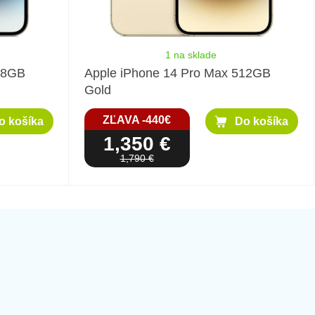
1 na sklade
28GB
Apple iPhone 14 Pro Max 512GB
Gold
ZĽAVA -440€
o košíka
Do košíka
1,350 €
1,790 €