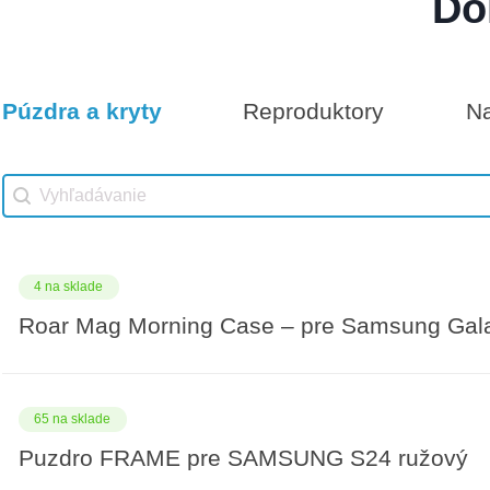
Do
Darčeková poukážka 1000€
12 na sklade
Púzdra a kryty
Reproduktory
Na
Vhodné príslušenstvo
Darčeková poukážka 25€
Vhodné príslušenstvo search
Search content
4 na sklade
Roar Mag Morning Case – pre Samsung Gal
65 na sklade
Puzdro FRAME pre SAMSUNG S24 ružový