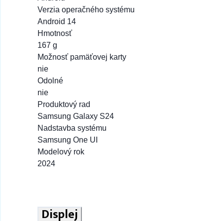
91 na sklade
Verzia operačného systému
Dvojité vreckové puzdro pre SAMSUNG S24 
Android 14
Hmotnosť
167 g
Možnosť pamäťovej karty
nie
Odolné
nie
Produktový rad
Samsung Galaxy S24
Nadstavba systému
Samsung One UI
Modelový rok
2024
Displej