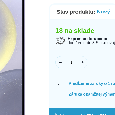
Nový
Stav produktu:
18 na sklade
Expresné doručenie
doručenie do 3-5 pracovn
–
+
›
Predĺženie záruky o 1 r
›
Záruka okamžitej výmen