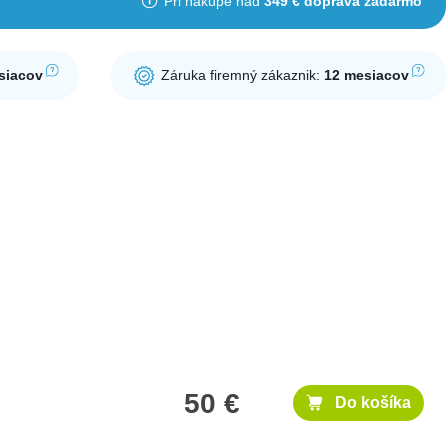
Pri nákupe nad
349 € doprava zadarmo
siacov
Záruka firemný zákaznik:
12 mesiacov
50 €
Do košíka