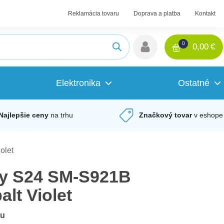
Reklamácia tovaru
Doprava a platba
Kontakt
0
0,00
€
Elektronika
Ostatné
Najlepšie ceny
na trhu
Značkový tovar
v eshope
olet
y S24 SM-S921B
lt Violet
du