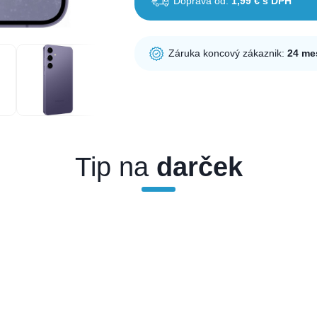
Doprava od:
1,99 € s DPH
Záruka koncový zákaznik:
24 me
Tip na
darček