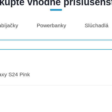
kúpte vhodné príslušens
bíjačky
Powerbanky
Slúchadlá
axy S24 Pink