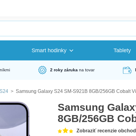
Smart hodinky
Tablety
níkmi
2 roky záruka
na tovar
S24
>
Samsung Galaxy S24 SM-S921B 8GB/256GB Cobalt Vi
Samsung Galax
8GB/256GB Coba
Zobraziť recenzie obcho