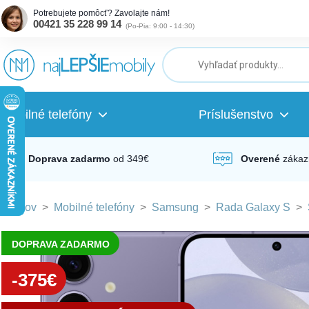
Potrebujete pomôcť? Zavolajte nám!
00421 35 228 99 14
(
Po-Pia: 9:00 - 14:30
)
ubmenu
ubmenu
Mobilné telefóny
Príslušenstvo
ubmenu
Doprava zadarmo
od 349€
Overené
zákaz
Domov
>
Mobilné telefóny
>
Samsung
>
Rada Galaxy S
>
ubmenu
DOPRAVA ZADARMO
ubmenu
-375€