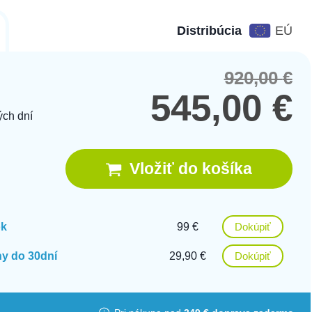
Distribúcia
EÚ
920,00
€
Orig
Cur
pric
pric
545,00
€
was
is:
ých dní
920,
545,
Vložiť do košíka
ok
99 €
Dokúpiť
y do 30dní
29,90 €
Dokúpiť