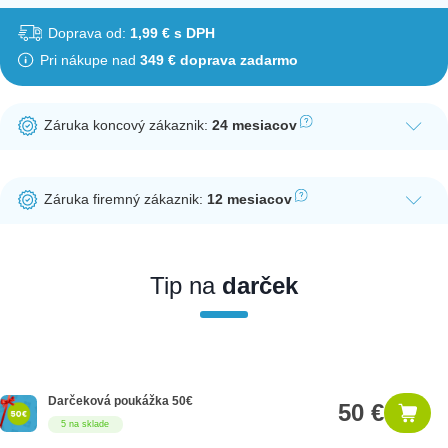
Doprava od:
1,99 € s DPH
Pri nákupe nad
349 € doprava zadarmo
Záruka koncový zákaznik:
24 mesiacov
Ak nakúpite tento produkt ako koncový zákazník, dostávate na
produkt zákonnú lehotu na záruku na 24 mesiacov. Nie je
Záruka firemný zákaznik:
12 mesiacov
potrebná registrácia zákazníckeho účtu.
Ak nakúpite tento produkt ako firemný zákazník, dostávate na
produkt zákonnú lehotu na záruku na 12 mesiacov. Ak chcete
nakupovať ako firemný zákazník, musíte sa pred nákupom
Tip na
darček
registrovať. Registrácia podlieha overeniu.
Darčeková poukážka 50€
50 €
5 na sklade