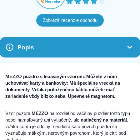
Zobraziť recenzie obchodu
Popis
MEZZO
puzdro s lisovaným vzorom. Môžete v ňom
uchovávať karty a bankovky; Má špeciálne vrecká na
dokumenty. Vďaka priloženému káblu môžete mať
zariadenie vždy blízko seba. Upevnené magnetom.
Vzor puzdra
MEZZO
na rozdiel od väčšiny puzdier tohto typu
nebol namaľovaný ani vytlačený, ale
natlačený na materiál
,
vďaka čomu je odolný, neodiera sa a povrch puzdra sa
vyznačuje mäkkým, nerovným povrchom, ktorý je cítiť pod
prstami.