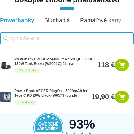
Darčeková poukážka 25€
25 €
12 na sklade
Powerbanky
Slúchadlá
Pamäťové karty
Vhodné príslušenstvo
Vhodné príslušenstvo search
Search content
Powerbanka VEGER 56000 mAh PD QC3.0 5A
118 €
130W Tank Boost (W5001C) čierna
269 na sklade
Power Bank VEGER PlugOn – 5000mAh for
19,90 €
Type C PD 20W black (W0573) purple
1 na sklade
93%