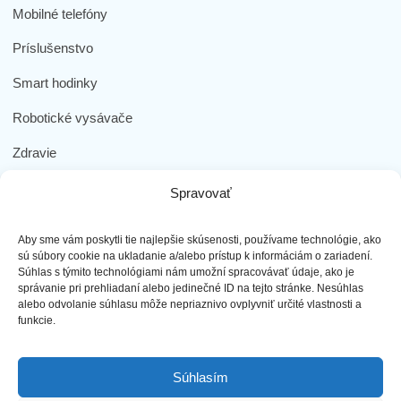
Mobilné telefóny
Príslušenstvo
Smart hodinky
Robotické vysávače
Zdravie
Elektromobilita
Spravovať
Herná zóna
Aby sme vám poskytli tie najlepšie skúsenosti, používame technológie, ako
Dôležité odkazy
sú súbory cookie na ukladanie a/alebo prístup k informáciám o zariadení.
Súhlas s týmito technológiami nám umožní spracovávať údaje, ako je
správanie pri prehliadaní alebo jedinečné ID na tejto stránke. Nesúhlas
Obchodné podmienky
alebo odvolanie súhlasu môže nepriaznivo ovplyvniť určité vlastnosti a
funkcie.
Ochrana osobných údajov
Doprava a platba
Súhlasím
Reklamácia tovaru