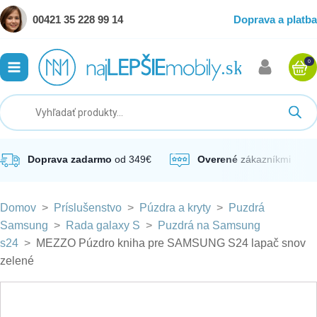
00421 35 228 99 14
Doprava a platba
0
ubmenu
ubmenu
ubmenu
Doprava zadarmo
od 349€
Overené
zákazníkmi
Domov
>
Príslušenstvo
>
Púzdra a kryty
>
Puzdrá
ubmenu
Samsung
>
Rada galaxy S
>
Puzdrá na Samsung
s24
>
MEZZO Púzdro kniha pre SAMSUNG S24 lapač snov
ubmenu
zelené