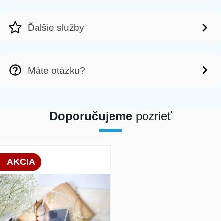
Ďalšie služby
Máte otázku?
Doporučujeme
pozrieť
array(1) { [0]=> int(19800) }
AKCIA