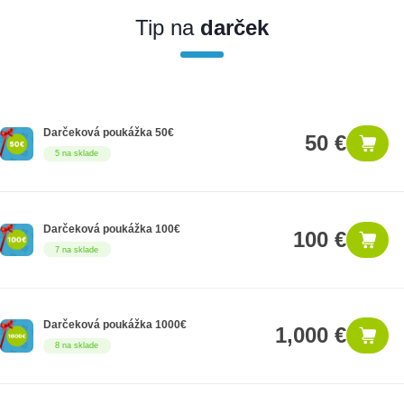
produkt zákonnú lehotu na záruku na 12 mesiacov. Ak chcete
nakupovať ako firemný zákazník, musíte sa pred nákupom
Tip na
darček
registrovať. Registrácia podlieha overeniu.
Darčeková poukážka 50€
50 €
5 na sklade
Darčeková poukážka 100€
100 €
7 na sklade
Darčeková poukážka 1000€
1,000 €
8 na sklade