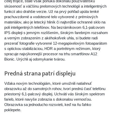
celej trojice, stále však ponúka dokonalú používateľskú
skúsenosť a väčšinu prelomových technológií a inteligentných
funkcií ako drahšie verzie. Už na prvý pohľad upúta tenké
prachuvzdorné a vodotesné telo vytvorené z prémiových
materiálov, ako je letecký hliník či najtvrdšie ochranné sklo na
poli inteligentných telefónov. Na bezrámikovom 6,1-palcovom
IPS displeji s jemným rozlíšením, širokým farebným rozsahom
a verným zobrazením z akéhokoľvek uhla, si budete radi
prezerať fotografie vytvorené 12-megapixelovým fotoaparátom
s optickou stabilizáciou, HDR a portrétnym režimom, ktorý
spracuje najvýkonnejší procesor na trhu smartfónov A12
Bionic. Urýchli aj odomykanie tvárou.
Predná strana patrí displeju
Vďaka novým technológiám, ktoré umožnili natiahnuť
obrazovku až do samotných rohov, tvorí prednú časť telefónu
priestorný 6,1-palcový displej. Uchváti vás širokým spektrom
farieb, ktoré navyše zobrazia s dokonalou vernosťou.
Obrazovka sa jednoducho rozsvieti, keď na ňu ľahko
poklepete.