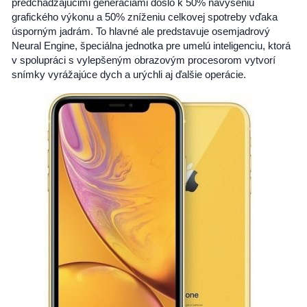
predchádzajúcimi generáciami došlo k 50% navýšeniu
grafického výkonu a 50% zníženiu celkovej spotreby vďaka
úsporným jadrám. To hlavné ale predstavuje osemjadrový
Neural Engine, špeciálna jednotka pre umelú inteligenciu, ktorá
v spolupráci s vylepšeným obrazovým procesorom vytvorí
snímky vyrážajúce dych a urýchli aj ďalšie operácie.