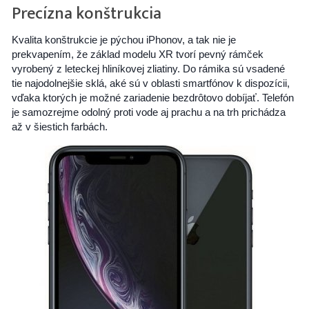
Precízna konštrukcia
Kvalita konštrukcie je pýchou iPhonov, a tak nie je
prekvapením, že základ modelu XR tvorí pevný rámček
vyrobený z leteckej hliníkovej zliatiny. Do rámika sú vsadené
tie najodolnejšie sklá, aké sú v oblasti smartfónov k dispozícii,
vďaka ktorých je možné zariadenie bezdrôtovo dobíjať. Telefón
je samozrejme odolný proti vode aj prachu a na trh prichádza
až v šiestich farbách.