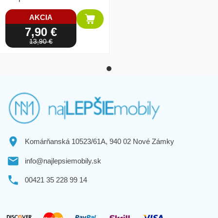
AKCIA
7,90 €
13,90 €
Komárňanská 10523/61A, 940 02 Nové Zámky
info@najlepsiemobily.sk
00421 35 228 99 14