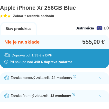
Apple iPhone Xr 256GB Blue
Zobraziť recenzie obchodu
Distribúcia
EÚ
Stav produktu:
555,00
€
Nie je na sklade
Doprava od:
1,99 € s DPH
Pri nákupe nad
349 € doprava zadarmo
Záruka koncový zákaznik:
24 mesiacov
Ak nakúpite tento produkt ako koncový zákazník, dostávate na
produkt zákonnú lehotu na záruku na 24 mesiacov. Nie je
Záruka firemný zákaznik:
12 mesiacov
potrebná registrácia zákazníckeho účtu.
Ak nakúpite tento produkt ako firemný zákazník, dostávate na