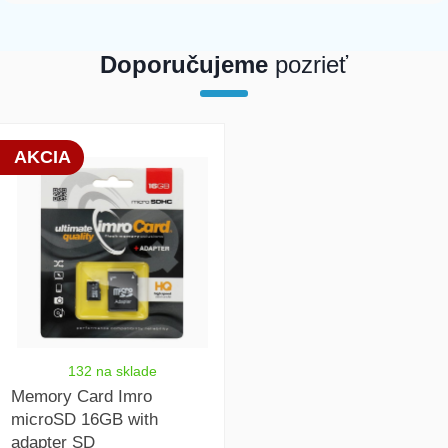
Doporučujeme
pozrieť
array(1) { [0]=> int(21242) }
AKCIA
132 na sklade
Memory Card Imro
microSD 16GB with
adapter SD