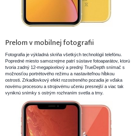
Prelom v mobilnej fotografii
Fotografia je výkladná skriňa všetkých technológií telefónu.
Popredné miesto samozrejme patrí sústave fotoaparátov, ktorú
tvoria zadný 12-megapixelový a predný TrueDepth snímač s
možnosťou portrétového režimu a nastaviteľnou hĺbkou
ostrosti. Zrkadlovkový efekt rozostreného pozadia je vďaka
novému procesoru a strojovému učeniu presnejší a viac tak
vyniknú snímky s ostrým rozhraním svetla a tmy.