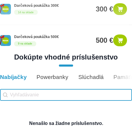
Darčeková poukážka 300€
300 €
14 na sklade
Darčeková poukážka 500€
500 €
9 na sklade
Dokúpte vhodné príslušenstvo
Darčeková poukážka 25€
25 €
12 na sklade
Nabíjačky
Powerbanky
Slúchadlá
Pamäťo
Vhodné príslušenstvo
Vhodné príslušenstvo search
Search content
Nenašlo sa žiadne príslušenstvo.