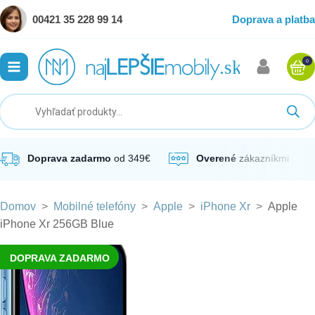
00421 35 228 99 14
Doprava a platba
0
ubmenu
ubmenu
ubmenu
Doprava zadarmo
od 349€
Overené
zákazníkmi
Domov
>
Mobilné telefóny
>
Apple
>
iPhone Xr
>
Apple
ubmenu
iPhone Xr 256GB Blue
ubmenu
DOPRAVA ZADARMO