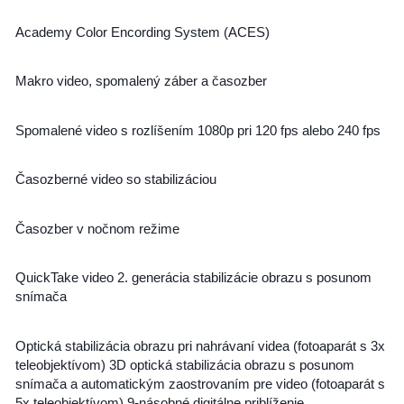
Academy Color Encording System (ACES)
Makro video, spomalený záber a časozber
Spomalené video s rozlíšením 1080p pri 120 fps alebo 240 fps
Časozberné video so stabilizáciou
Časozber v nočnom režime
QuickTake video 2. generácia stabilizácie obrazu s posunom
snímača
Optická stabilizácia obrazu pri nahrávaní videa (fotoaparát s 3x
teleobjektívom) 3D optická stabilizácia obrazu s posunom
snímača a automatickým zaostrovaním pre video (fotoaparát s
5x teleobjektívom) 9-násobné digitálne priblíženie