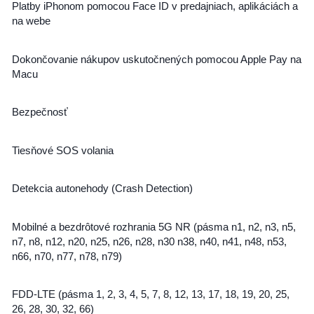
Platby iPhonom pomocou Face ID v predajniach, aplikáciách a
na webe
Dokončovanie nákupov uskutočnených pomocou Apple Pay na
Macu
Bezpečnosť
Tiesňové SOS volania
Detekcia autonehody (Crash Detection)
Mobilné a bezdrôtové rozhrania 5G NR (pásma n1, n2, n3, n5,
n7, n8, n12, n20, n25, n26, n28, n30 n38, n40, n41, n48, n53,
n66, n70, n77, n78, n79)
FDD-LTE (pásma 1, 2, 3, 4, 5, 7, 8, 12, 13, 17, 18, 19, 20, 25,
26, 28, 30, 32, 66)