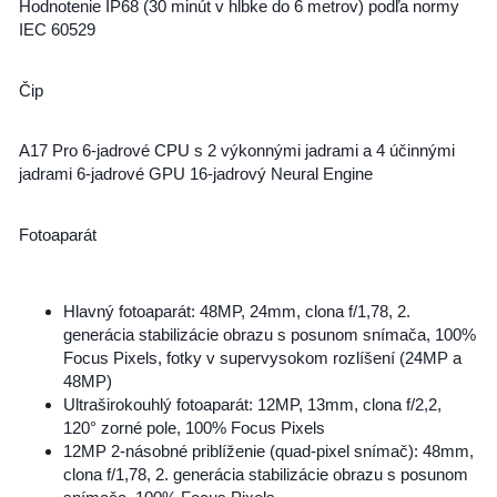
Hodnotenie IP68 (30 minút v hĺbke do 6 metrov) podľa normy
IEC 60529
Čip
A17 Pro 6-jadrové CPU s 2 výkonnými jadrami a 4 účinnými
jadrami 6-jadrové GPU 16-jadrový Neural Engine
Fotoaparát
Hlavný fotoaparát: 48MP, 24mm, clona f/1,78, 2.
generácia stabilizácie obrazu s posunom snímača, 100%
Focus Pixels, fotky v supervysokom rozlíšení (24MP a
48MP)
Ultraširokouhlý fotoaparát: 12MP, 13mm, clona f/2,2,
120° zorné pole, 100% Focus Pixels
12MP 2-násobné priblíženie (quad-pixel snímač): 48mm,
clona f/1,78, 2. generácia stabilizácie obrazu s posunom