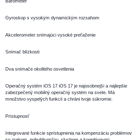
Barometer
Gyroskop s vysokým dynamickým rozsahom
Akcelerometer snímajúci vysoké preťaženie
Snímač blízkosti
Dva snímače okolitého osvetlenia
Operačný systém iOS 17 iOS 17 je najosobnejší a najlepšie
zabezpečený mobilný operačný systém na svete. Má
množstvo vyspelých funkcií a chráni tvoje súkromie.
Prístupnosť
Integrované funkcie sprístupnenia na kompenzáciu problémov
so zrakom, pohyblivosťou, sluchom a kognitívnymi