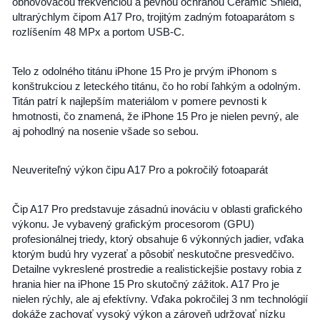
obnovovacou frekvenciou a pevnou ochranou Ceramic Shield,
ultrarýchlym čipom A17 Pro, trojitým zadným fotoaparátom s
rozlíšením 48 MPx a portom USB-C.
Telo z odolného titánu iPhone 15 Pro je prvým iPhonom s
konštrukciou z leteckého titánu, čo ho robí ľahkým a odolným.
Titán patrí k najlepším materiálom v pomere pevnosti k
hmotnosti, čo znamená, že iPhone 15 Pro je nielen pevný, ale
aj pohodlný na nosenie všade so sebou.
Neuveriteľný výkon čipu A17 Pro a pokročilý fotoaparát
Čip A17 Pro predstavuje zásadnú inováciu v oblasti grafického
výkonu. Je vybavený grafickým procesorom (GPU)
profesionálnej triedy, ktorý obsahuje 6 výkonných jadier, vďaka
ktorým budú hry vyzerať a pôsobiť neskutočne presvedčivo.
Detailne vykreslené prostredie a realistickejšie postavy robia z
hrania hier na iPhone 15 Pro skutočný zážitok. A17 Pro je
nielen rýchly, ale aj efektívny. Vďaka pokročilej 3 nm technológií
dokáže zachovať vysoký výkon a zároveň udržovať nízku