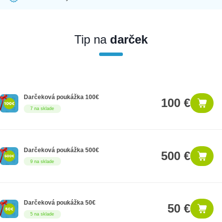
Ak nakúpite tento produkt ako firemný zákazník, dostávate na
produkt zákonnú lehotu na záruku na 12 mesiacov. Ak chcete
nakupovať ako firemný zákazník, musíte sa pred nákupom
Tip na
darček
registrovať. Registrácia podlieha overeniu.
Darčeková poukážka 100€
100 €
7 na sklade
Darčeková poukážka 500€
500 €
9 na sklade
Darčeková poukážka 50€
50 €
5 na sklade