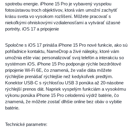
spotrebu energie. iPhone 15 Pro je vybavený vyspelou
fotosústavou troch objektívov, ktorá vám umožní zachytiť
krásu sveta vo vysokom rozlíšení. Môžete pracovať s
niekoľkými ohniskovými vzdialenosťami a vytvárať úžasné
portréty. iOS 17 a pripojenie
Spoločne s iOS 17 prináša iPhone 15 Pro nové funkcie, ako sú
pohľadnice kontaktu, NameDrop a živé nálepky, ktoré vám
umožnia ešte viac personalizovať svoj telefón a interakciu so
systémom iOS. iPhone 15 Pro podporuje rýchle bezdrôtové
pripojenie Wi-Fi 6E, čo znamená, že vaše dáta môžete
rýchlejšie prenášať rýchlejšie než kedykoľvek predtým.
Konektor USB-C s rýchlosťou USB 3 ponúka až 20-násobne
rýchlejší prenos dát. Napriek vyspelým funkciám a vysokému
výkonu ponúka iPhone 15 Pro celodennú výdrž batérie, čo
znamená, že môžete zostať dlhšie online bez obáv o vybitie
batérie.
Technické parametre: