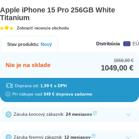
Apple iPhone 15 Pro 256GB White
Titanium
Zobraziť recenzie obchodu
Distribúcia
EÚ
Stav produktu:
Nový
1550,00
€
Or
Cu
Nie je na sklade
1049,00
€
pr
pr
wa
is:
15
10
Doprava od:
1,99 € s DPH
Pri nákupe nad
349 € doprava zadarmo
Záruka koncový zákaznik:
24 mesiacov
Ak nakúpite tento produkt ako koncový zákazník, dostávate na
produkt zákonnú lehotu na záruku na 24 mesiacov. Nie je
Záruka firemný zákaznik:
12 mesiacov
potrebná registrácia zákazníckeho účtu.