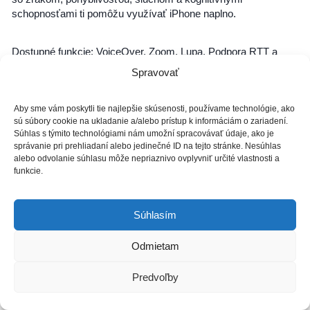
schopnosťami ti pomôžu využívať iPhone naplno.
Dostupné funkcie: VoiceOver, Zoom, Lupa, Podpora RTT a
TTY, Switch Control, Skryté titulky, AssistiveTouch, Prečítanie
Spravovať
obsahu, Klepnutie na zadnú stranu
Aby sme vám poskytli tie najlepšie skúsenosti, používame technológie, ako
SIM karta 2x SIM (nano-SIM + eSIM)
sú súbory cookie na ukladanie a/alebo prístup k informáciám o zariadení.
Súhlas s týmito technológiami nám umožní spracovávať údaje, ako je
správanie pri prehliadaní alebo jedinečné ID na tejto stránke. Nesúhlas
Podpora dvoch eSIM
alebo odvolanie súhlasu môže nepriaznivo ovplyvniť určité vlastnosti a
funkcie.
Podpora načúvacích prístrojov
Súhlasím
M3, T4
Odmietam
Systémové požiadavky
Predvoľby
Apple ID (nutné pre niektoré funkcie)