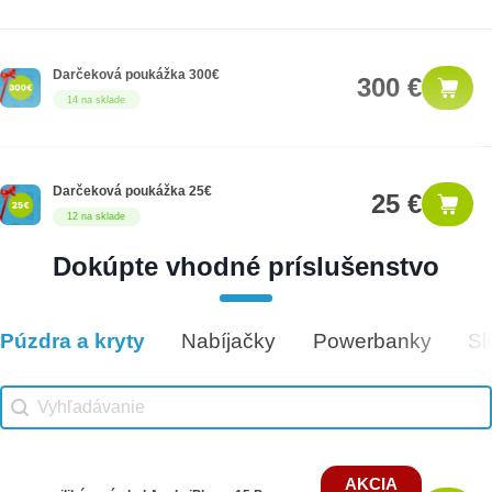
Darčeková poukážka 300€
300 €
14 na sklade
Darčeková poukážka 25€
25 €
12 na sklade
Dokúpte vhodné príslušenstvo
Darčeková poukážka 1000€
1,000 €
8 na sklade
Púzdra a kryty
Nabíjačky
Powerbanky
Sl
Vhodné príslušenstvo
Vhodné príslušenstvo search
Search content
AKCIA