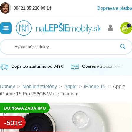
00421 35 228 99 14
Doprava a platba
0
ubmenu
ubmenu
ubmenu
Doprava zadarmo
od 349€
Overené
zákazníkmi
Domov
>
Mobilné telefóny
>
Apple
>
iPhone 15
>
Apple
ubmenu
iPhone 15 Pro 256GB White Titanium
ubmenu
DOPRAVA ZADARMO
-501€