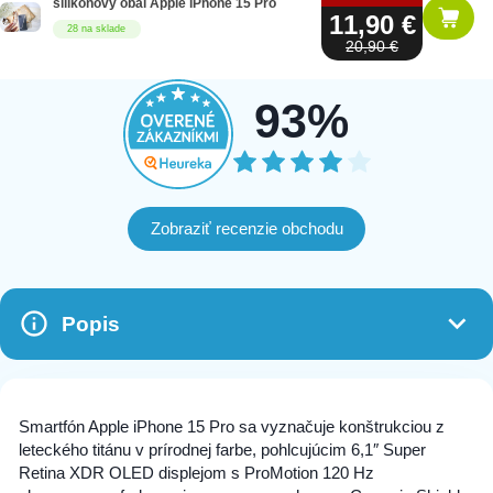
silikónový obal Apple iPhone 15 Pro
11,90 €
28 na sklade
20,90 €
93%
Zobraziť recenzie obchodu
Popis
Smartfón Apple iPhone 15 Pro sa vyznačuje konštrukciou z
leteckého titánu v prírodnej farbe, pohlcujúcim 6,1″ Super
Retina XDR OLED displejom s ProMotion 120 Hz