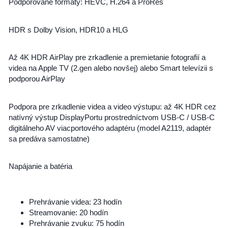
Podporované formáty: HEVC, H.264 a ProRes
HDR s Dolby Vision, HDR10 a HLG
Až 4K HDR AirPlay pre zrkadlenie a premietanie fotografií a
videa na Apple TV (2.gen alebo novšej) alebo Smart televízii s
podporou AirPlay
Podpora pre zrkadlenie videa a video výstupu: až 4K HDR cez
natívný výstup DisplayPortu prostredníctvom USB-C / USB-C
digitálneho AV viacportového adaptéru (model A2119, adaptér
sa predáva samostatne)
Napájanie a batéria
Prehrávanie videa: 23 hodín
Streamovanie: 20 hodín
Prehrávanie zvuku: 75 hodín