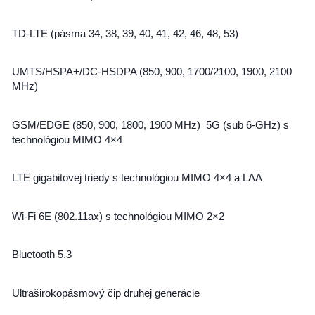
TD-LTE (pásma 34, 38, 39, 40, 41, 42, 46, 48, 53)
UMTS/HSPA+/DC-HSDPA (850, 900, 1700/2100, 1900, 2100
MHz)
GSM/EDGE (850, 900, 1800, 1900 MHz) 5G (sub 6-GHz) s
technológiou MIMO 4×4
LTE gigabitovej triedy s technológiou MIMO 4×4 a LAA
Wi-Fi 6E (802.11ax) s technológiou MIMO 2×2
Bluetooth 5.3
Ultraširokopásmový čip druhej generácie