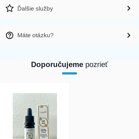
Ďalšie služby
Máte otázku?
Doporučujeme
pozrieť
array(1) { [0]=> int(21385) }