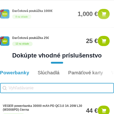
Darčeková poukážka 1000€
1,000 €
8 na sklade
Darčeková poukážka 25€
25 €
12 na sklade
Dokúpte vhodné príslušenstvo
Darčeková poukážka 100€
100 €
7 na sklade
Powerbanky
Slúchadlá
Pamäťové karty
Vhodné príslušenstvo
Vhodné príslušenstvo search
Search content
VEGER powerbanka 30000 mAh PD QC3.0 3A 20W L30
44 €
(W3008PD) čierna