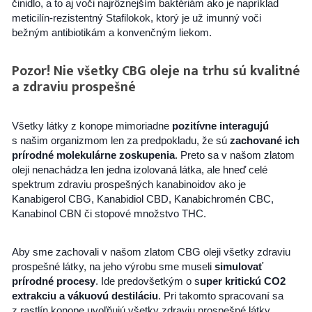
činidlo, a to aj voči najrôznejším baktériám ako je napríklad
meticilín-rezistentný Stafilokok, ktorý je už imunný voči
bežným antibiotikám a konvenčným liekom.
Pozor! Nie všetky CBG oleje na trhu sú kvalitné
a zdraviu prospešné
Všetky látky z konope mimoriadne
pozitívne interagujú
s našim organizmom len za predpokladu, že sú
zachované ich
prírodné molekulárne zoskupenia
. Preto sa v našom zlatom
oleji nenachádza len jedna izolovaná látka, ale hneď celé
spektrum zdraviu prospešných kanabinoidov ako je
Kanabigerol CBG, Kanabidiol CBD, Kanabichromén CBC,
Kanabinol CBN či stopové množstvo THC.
Aby sme zachovali v našom zlatom CBG oleji všetky zdraviu
prospešné látky, na jeho výrobu sme museli
simulovať
prírodné procesy
. Ide predovšetkým o s
uper kritickú CO2
extrakciu a vákuovú destiláciu
. Pri takomto spracovaní sa
z rastlín konope uvoľňujú všetky zdraviu prospešné látky