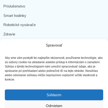
Príslušenstvo
Smart hodinky
Robotické vysávače
Zdravie
Elektromobilita
Spravovať
Herná zóna
Aby sme vám poskytli tie najlepšie skúsenosti, používame technológie, ako
Dôležité odkazy
sú súbory cookie na ukladanie a/alebo prístup k informáciám o zariadení.
Súhlas s týmito technológiami nám umožní spracovávať údaje, ako je
správanie pri prehliadaní alebo jedinečné ID na tejto stránke. Nesúhlas
Obchodné podmienky
alebo odvolanie súhlasu môže nepriaznivo ovplyvniť určité vlastnosti a
funkcie.
Ochrana osobných údajov
Doprava a platba
Súhlasím
Reklamácia tovaru
Odmietam