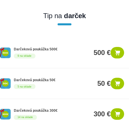
Ak nakúpite tento produkt ako firemný zákazník, dostávate na
produkt zákonnú lehotu na záruku na 12 mesiacov. Ak chcete
nakupovať ako firemný zákazník, musíte sa pred nákupom
Tip na
darček
registrovať. Registrácia podlieha overeniu.
Darčeková poukážka 500€
500 €
9 na sklade
Darčeková poukážka 50€
50 €
5 na sklade
Darčeková poukážka 300€
300 €
14 na sklade