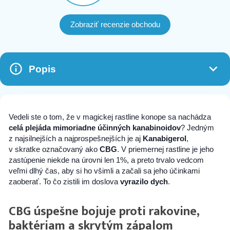
Zobraziť recenzie obchodu
Popis
Vedeli ste o tom, že v magickej rastline konope sa nachádza
celá plejáda mimoriadne účinných kanabinoidov
? Jedným
z najsilnejších a najprospešnejších je aj
Kanabigerol
,
v skratke označovaný ako
CBG
. V priemernej rastline je jeho
zastúpenie niekde na úrovni len 1%, a preto trvalo vedcom
veľmi dlhý čas, aby si ho všimli a začali sa jeho účinkami
zaoberať. To čo zistili im doslova
vyrazilo dych
.
CBG úspešne bojuje proti rakovine,
baktériam a skrytým zápalom