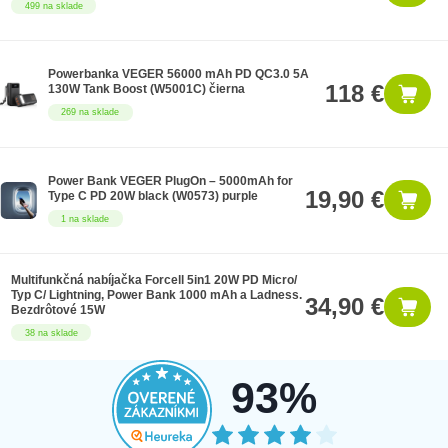
499 na sklade
Powerbanka VEGER 56000 mAh PD QC3.0 5A
118 €
130W Tank Boost (W5001C) čierna
269 na sklade
Power Bank VEGER PlugOn – 5000mAh for
19,90 €
Type C PD 20W black (W0573) purple
1 na sklade
Multifunkčná nabíjačka Forcell 5in1 20W PD Micro/
Typ C/ Lightning, Power Bank 1000 mAh a Ladness.
34,90 €
Bezdrôtové 15W
38 na sklade
93%