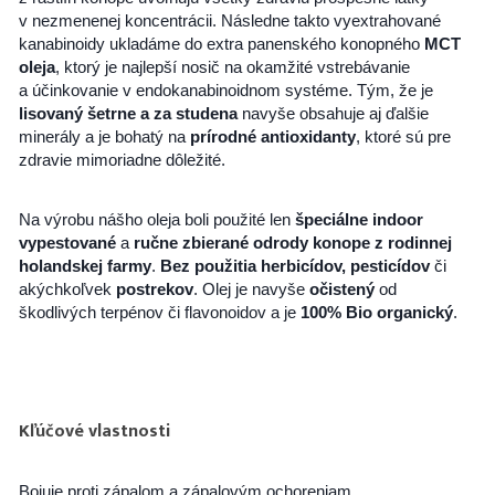
v nezmenenej koncentrácii. Následne takto vyextrahované
kanabinoidy ukladáme do extra panenského konopného
MCT
oleja
, ktorý je najlepší nosič na okamžité vstrebávanie
a účinkovanie v endokanabinoidnom systéme. Tým, že je
lisovaný šetrne a za studena
navyše obsahuje aj ďalšie
minerály a je bohatý na
prírodné antioxidanty
, ktoré sú pre
zdravie mimoriadne dôležité.
Na výrobu nášho oleja boli použité len
špeciálne indoor
vypestované
a
ručne zbierané odrody konope z rodinnej
holandskej farmy
.
Bez použitia herbicídov, pesticídov
či
akýchkoľvek
postrekov
. Olej je navyše
očistený
od
škodlivých terpénov či flavonoidov a je
100% Bio organický
.
Kľúčové vlastnosti
Bojuje proti zápalom a zápalovým ochoreniam