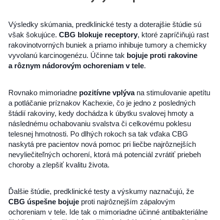
Výsledky skúmania, predklinické testy a doterajšie štúdie sú
však šokujúce.
CBG blokuje receptory
, ktoré zapríčiňujú rast
rakovinotvorných buniek a priamo inhibuje tumory a chemicky
vyvolanú karcinogenézu. Účinne tak
bojuje proti rakovine
a rôznym nádorovým ochoreniam v tele
.
Rovnako mimoriadne
pozitívne vplýva
na stimulovanie apetítu
a potláčanie príznakov Kachexie, čo je jedno z posledných
štádií rakoviny, kedy dochádza k úbytku svalovej hmoty a
následnému ochabovaniu svalstva či celkovému poklesu
telesnej hmotnosti. Po dlhých rokoch sa tak vďaka CBG
naskytá pre pacientov nová pomoc pri liečbe najrôznejších
nevyliečiteľných ochorení, ktorá má potenciál zvrátiť priebeh
choroby a zlepšiť kvalitu života.
Ďalšie štúdie, predklinické testy a výskumy naznačujú, že
CBG úspešne bojuje
proti najrôznejším zápalovým
ochoreniam v tele. Ide tak o mimoriadne účinné antibakteriálne