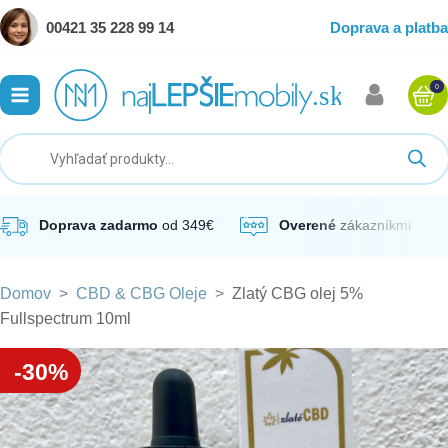
00421 35 228 99 14
Doprava a platba
0
ubmenu
ubmenu
ubmenu
Doprava zadarmo
od 349€
Overené
zákazníkmi
Domov
>
CBD & CBG Oleje
>
Zlatý CBG olej 5%
ubmenu
Fullspectrum 10ml
ubmenu
-30%