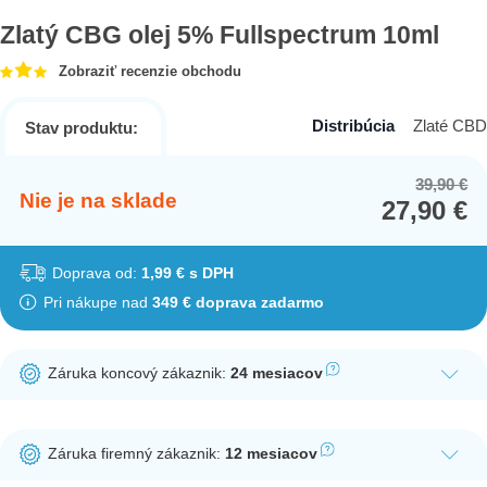
Zlatý CBG olej 5% Fullspectrum 10ml
Zobraziť recenzie obchodu
Distribúcia
Zlaté CBD
Stav produktu:
39,90
€
Or
Cu
Nie je na sklade
27,90
€
pr
pr
wa
is:
39
27
Doprava od:
1,99 € s DPH
Pri nákupe nad
349 € doprava zadarmo
Záruka koncový zákaznik:
24 mesiacov
Ak nakúpite tento produkt ako koncový zákazník, dostávate na
produkt zákonnú lehotu na záruku na 24 mesiacov. Nie je
Záruka firemný zákaznik:
12 mesiacov
potrebná registrácia zákazníckeho účtu.