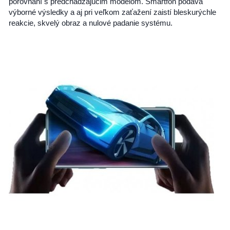
porovnaní s predchádzajúcim modelom. Smartfón podáva
výborné výsledky a aj pri veľkom zaťažení zaistí bleskurýchle
reakcie, skvelý obraz a nulové padanie systému.