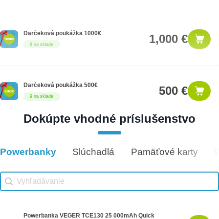
Darčeková poukážka 1000€
1,000 €
8 na sklade
Darčeková poukážka 500€
500 €
9 na sklade
Dokúpte vhodné príslušenstvo
Darčeková poukážka 50€
50 €
5 na sklade
Powerbanky
Slúchadlá
Pamäťové karty
Vhodné príslušenstvo
Vhodné príslušenstvo search
Search content
Powerbanka VEGER TCE130 25 000mAh Quick