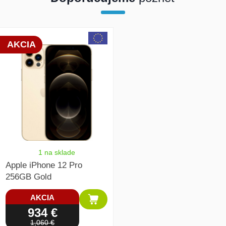
array(1) { [0]=> int(19676) }
AKCIA
1 na sklade
Apple iPhone 12 Pro
256GB Gold
AKCIA
934 €
1,060 €