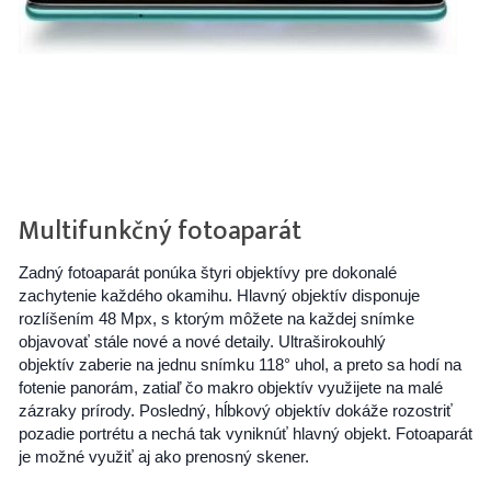
Multifunkčný fotoaparát
Zadný fotoaparát ponúka štyri objektívy pre dokonalé
zachytenie každého okamihu. Hlavný objektív disponuje
rozlíšením 48 Mpx, s ktorým môžete na každej snímke
objavovať stále nové a nové detaily. Ultraširokouhlý
objektív zaberie na jednu snímku 118° uhol, a preto sa hodí na
fotenie panorám, zatiaľ čo makro objektív využijete na malé
zázraky prírody. Posledný, hĺbkový objektív dokáže rozostriť
pozadie portrétu a nechá tak vyniknúť hlavný objekt. Fotoaparát
je možné využiť aj ako prenosný skener.