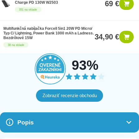
69 €
Charge PD 130W W2503
351 na sklade
Multifunkčná nabíjačka Forcell 5in1 20W PD Micro/
Typ C/ Lightning, Power Bank 1000 mAh a Ladness.
34,90 €
Bezdrôtové 15W
38 na sklade
93%
Zobraziť recenzie obchodu
Popis