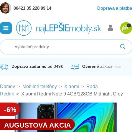
00421 35 228 99 14
Doprava a platba
0
ubmenu
ubmenu
ubmenu
Doprava zadarmo
od 349€
Overené
zákazníkmi
Domov
>
Mobilné telefóny
>
Xiaomi
>
Rada
ubmenu
Redmi
>
Xiaomi Redmi Note 9 4GB/128GB Midnight Grey
ubmenu
-6%
AUGUSTOVÁ AKCIA