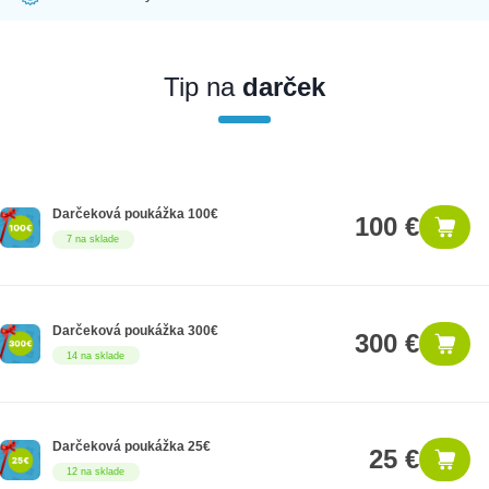
Ak nakúpite tento produkt ako firemný zákazník, dostávate na
produkt zákonnú lehotu na záruku na 12 mesiacov. Ak chcete
nakupovať ako firemný zákazník, musíte sa pred nákupom
Tip na
darček
registrovať. Registrácia podlieha overeniu.
Darčeková poukážka 100€
100 €
7 na sklade
Darčeková poukážka 300€
300 €
14 na sklade
Darčeková poukážka 25€
25 €
12 na sklade