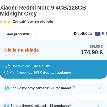
Xiaomi Redmi Note 9 4GB/128GB
Midnight Grey
Zobraziť recenzie obchodu
Distribúcia
EÚ
Stav produktu:
186,00
€
Or
Cu
Nie je na sklade
174,90
€
pr
pr
wa
is:
18
17
Doprava od:
1,99 € s DPH
Pri nákupe nad
349 € doprava zadarmo
Záruka koncový zákaznik:
24 mesiacov
Ak nakúpite tento produkt ako koncový zákazník, dostávate na
produkt zákonnú lehotu na záruku na 24 mesiacov. Nie je
Záruka firemný zákaznik:
12 mesiacov
potrebná registrácia zákazníckeho účtu.