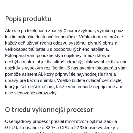
Popis produktu
Ako ste pri telefónoch značky Xiaomi zvyknutí, výrobca použil
len tie najlepšie dostupné technológie. Vďaka tomu si môžete
každý deň užívať rýchlu odozvu systému, plynulý obraz a
veľkokapacitnú batériu s podporou rýchleho nabíjania.
Fotoaparát vám ponúkne štyri objektívy, medzi ktorými
nechýba makro objektív, ultraširokouhlý, hĺbkový objektív alebo
objektív s vysokým rozlíšením. S nastavením fotoaparátu vám
pomôže asistent Al, ktorý pripraví tie najvhodnejšie filtre a
úpravy pre každú snímku. Všetko budete ovládať cez displej,
ktorý je šetrnejší k očiam, takže vám nebude nepríjemné ani
dlhé sledovanie obrazovky.
O triedu výkonnejší procesor
Osemjadrový procesor prešiel množstvom optimalizácií a
GPU tak dosahuje o 32 % a CPU o 22 % lepšie výsledky v