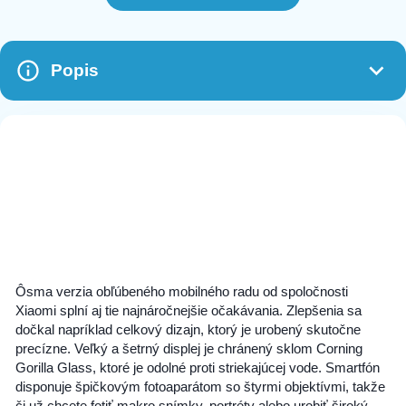
Popis
Ôsma verzia obľúbeného mobilného radu od spoločnosti
Xiaomi splní aj tie najnáročnejšie očakávania. Zlepšenia sa
dočkal napríklad celkový dizajn, ktorý je urobený skutočne
precízne. Veľký a šetrný displej je chránený sklom Corning
Gorilla Glass, ktoré je odolné proti striekajúcej vode. Smartfón
disponuje špičkovým fotoaparátom so štyrmi objektívmi, takže
či už chcete fotiť makro snímky, portréty alebo urobiť široký