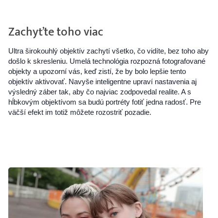
Zachyťte toho viac
Ultra širokouhlý objektív zachytí všetko, čo vidíte, bez toho aby
došlo k skresleniu. Umelá technológia rozpozná fotografované
objekty a upozorní vás, keď zistí, že by bolo lepšie tento
objektív aktivovať. Navyše inteligentne upraví nastavenia aj
výsledný záber tak, aby čo najviac zodpovedal realite. A s
hĺbkovým objektívom sa budú portréty fotiť jedna radosť. Pre
väčší efekt im totiž môžete rozostriť pozadie.