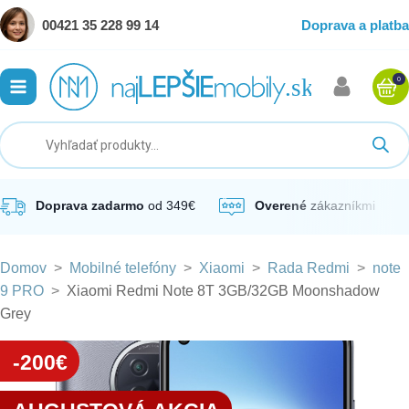
00421 35 228 99 14
Doprava a platba
0
ubmenu
ubmenu
ubmenu
Doprava zadarmo
od 349€
Overené
zákazníkmi
Domov
>
Mobilné telefóny
>
Xiaomi
>
Rada Redmi
>
note
ubmenu
9 PRO
>
Xiaomi Redmi Note 8T 3GB/32GB Moonshadow
Grey
ubmenu
-200€