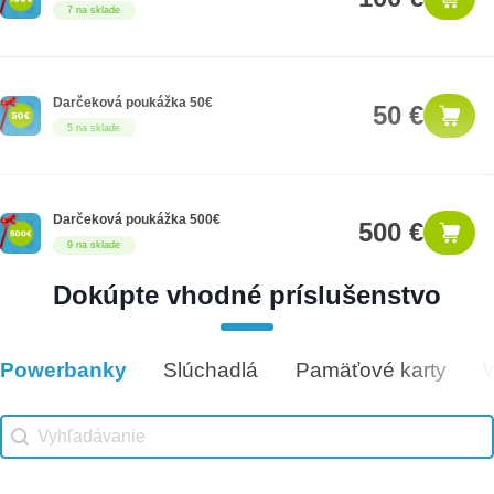
7 na sklade
Darčeková poukážka 50€
50 €
5 na sklade
Darčeková poukážka 500€
500 €
9 na sklade
Dokúpte vhodné príslušenstvo
Darčeková poukážka 1000€
1,000 €
8 na sklade
Powerbanky
Slúchadlá
Pamäťové karty
Vhodné príslušenstvo
Vhodné príslušenstvo search
Search content