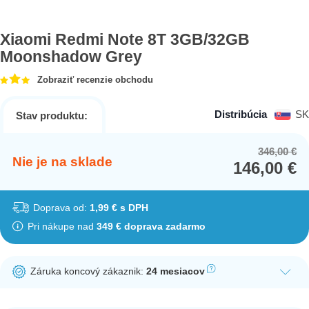
Xiaomi Redmi Note 8T 3GB/32GB
Moonshadow Grey
Zobraziť recenzie obchodu
Distribúcia
SK
Stav produktu:
346,00
€
Or
Cu
Nie je na sklade
146,00
€
pr
pr
wa
is:
34
14
Doprava od:
1,99 € s DPH
Pri nákupe nad
349 € doprava zadarmo
Záruka koncový zákaznik:
24 mesiacov
Ak nakúpite tento produkt ako koncový zákazník, dostávate na