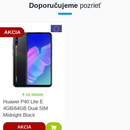
Doporučujeme
pozrieť
array(1) { [0]=> int(19582) }
AKCIA
4 na sklade
Huawei P40 Lite E
4GB/64GB Dual SIM
Midnight Black
AKCIA