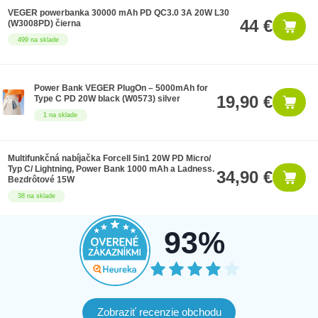
VEGER powerbanka 30000 mAh PD QC3.0 3A 20W L30
44 €
(W3008PD) čierna
499 na sklade
Power Bank VEGER PlugOn – 5000mAh for
19,90 €
Type C PD 20W black (W0573) silver
1 na sklade
Multifunkčná nabíjačka Forcell 5in1 20W PD Micro/
Typ C/ Lightning, Power Bank 1000 mAh a Ladness.
34,90 €
Bezdrôtové 15W
38 na sklade
93%
Zobraziť recenzie obchodu