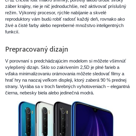
záber krajiny, nie je nič jednoduchšie, než aktivovať príslušný
režim. Výkonný procesor, rýchle nabíjanie a skvelé
reproduktory vám budú robiť radosť každý deň, rovnako ako
živé a čisté farby alebo nepreberné množstvo inteligentných
funkcií.
Prepracovaný dizajn
V porovnaní s predchádzajúcim modelom si môžete všimnúť
vylepšený dizajn. Sklo so zakrivením 2,5D je plné farieb a
vďaka minimalizovaniu orámovania môžete sledovať filmy a
hrať hry na naozaj veľkom displeji, ktorý zaberá 90 % prednej
strany. Vyrába sa v troch farebných vyhotoveniach – elegantná
čierna, nebesky biela alebo jedinečná modrá.