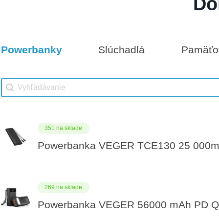
Do
Darčeková poukážka 300€
7 na sklade
Powerbanky
Slúchadlá
Pamäťov
Vhodné príslušenstvo
Darčeková poukážka 100€
Vhodné príslušenstvo search
Search content
351 na sklade
Powerbanka VEGER TCE130 25 000m
269 na sklade
Powerbanka VEGER 56000 mAh PD QC