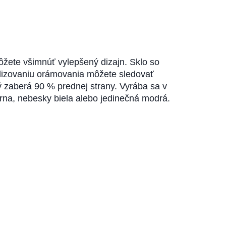
žete všimnúť vylepšený dizajn. Sklo so
alizovaniu orámovania môžete sledovať
rý zaberá 90 % prednej strany. Vyrába sa v
rna, nebesky biela alebo jedinečná modrá.