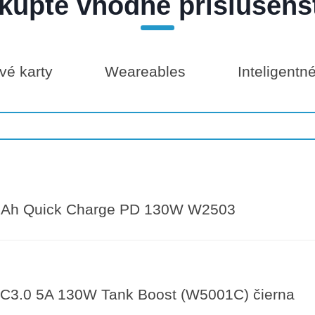
kúpte vhodné príslušens
é karty
Weareables
Inteligentn
Ah Quick Charge PD 130W W2503
3.0 5A 130W Tank Boost (W5001C) čierna