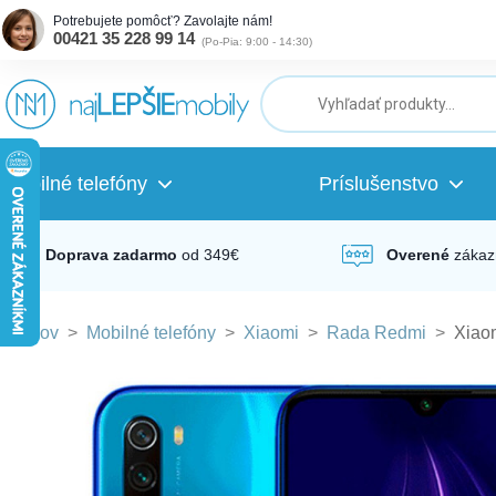
Potrebujete pomôcť? Zavolajte nám!
00421 35 228 99 14
(
Po-Pia: 9:00 - 14:30
)
ubmenu
ubmenu
Mobilné telefóny
Príslušenstvo
ubmenu
Doprava zadarmo
od 349€
Overené
zákaz
Domov
>
Mobilné telefóny
>
Xiaomi
>
Rada Redmi
>
Xiao
ubmenu
ubmenu