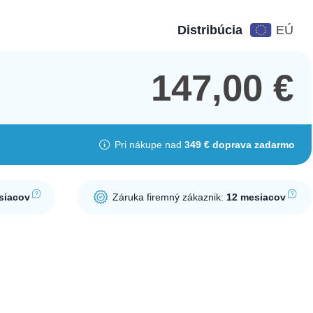
Distribúcia
EÚ
147,00
€
Pri nákupe nad
349 € doprava zadarmo
siacov
Záruka firemný zákaznik:
12 mesiacov