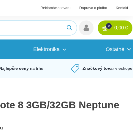
Reklamácia tovaru
Doprava a platba
Kontakt
0
0,00
€
Elektronika
Ostatné
Najlepšie ceny
na trhu
Značkový tovar
v eshope
ote 8 3GB/32GB Neptune
du