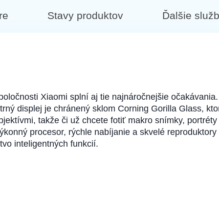
re
Stavy produktov
Ďalšie služ
očnosti Xiaomi splní aj tie najnáročnejšie očakávania. 
rný displej je chránený sklom Corning Gorilla Glass, ktor
ktívmi, takže či už chcete fotiť makro snímky, portréty a
Výkonný procesor, rýchle nabíjanie a skvelé reproduktor
vo inteligentných funkcií.