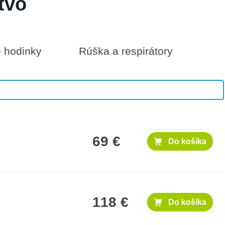
tvo
é hodinky
Rúška a respirátory
100 €
Do košíka
69 €
Do košíka
118 €
Do košíka