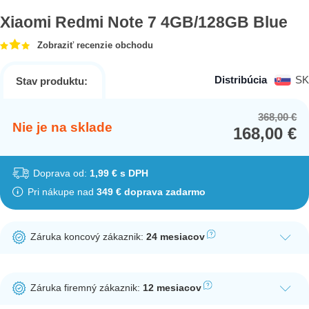
Xiaomi Redmi Note 7 4GB/128GB Blue
Zobraziť recenzie obchodu
Distribúcia
SK
Stav produktu:
368,00
€
Or
Cu
Nie je na sklade
168,00
€
pr
pr
wa
is:
36
16
Doprava od:
1,99 € s DPH
Pri nákupe nad
349 € doprava zadarmo
Záruka koncový zákaznik:
24 mesiacov
Ak nakúpite tento produkt ako koncový zákazník, dostávate na
produkt zákonnú lehotu na záruku na 24 mesiacov. Nie je
Záruka firemný zákaznik:
12 mesiacov
potrebná registrácia zákazníckeho účtu.