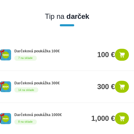
Ak nakúpite tento produkt ako firemný zákazník, dostávate na
produkt zákonnú lehotu na záruku na 12 mesiacov. Ak chcete
nakupovať ako firemný zákazník, musíte sa pred nákupom
Tip na
darček
registrovať. Registrácia podlieha overeniu.
Darčeková poukážka 100€
100 €
7 na sklade
Darčeková poukážka 300€
300 €
14 na sklade
Darčeková poukážka 1000€
1,000 €
8 na sklade