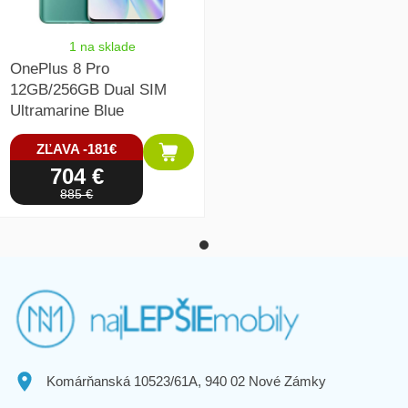
1 na sklade
OnePlus 8 Pro
12GB/256GB Dual SIM
Ultramarine Blue
ZĽAVA -181€
704 €
885 €
Komárňanská 10523/61A, 940 02 Nové Zámky