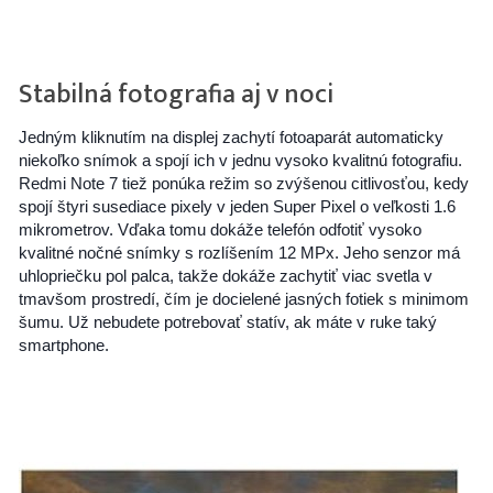
Stabilná fotografia aj v noci
Jedným kliknutím na displej zachytí fotoaparát automaticky
niekoľko snímok a spojí ich v jednu vysoko kvalitnú fotografiu.
Redmi Note 7 tiež ponúka režim so zvýšenou citlivosťou, kedy
spojí štyri susediace pixely v jeden Super Pixel o veľkosti 1.6
mikrometrov. Vďaka tomu dokáže telefón odfotiť vysoko
kvalitné nočné snímky s rozlíšením 12 MPx. Jeho senzor má
uhlopriečku pol palca, takže dokáže zachytiť viac svetla v
tmavšom prostredí, čím je docielené jasných fotiek s minimom
šumu. Už nebudete potrebovať statív, ak máte v ruke taký
smartphone.