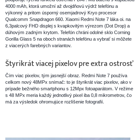
4000 mAh, ktorá umožní až dvojdňovú výdrž telefónu a
výkonný a pritom úsporný osemjadrový Kryo procesor
Qualcomm Snapdragon 660. Xiaomi Redmi Note 7 láka oi. na
6,3palcový FHD displej s kvapkovitým výrezom (Dot Drop) a
dúhovým zadným krytom. Telefón chráni odolné sklo Corning
Gorilla Glass 5 na oboch stranách telefónu a vybrať si môžete
z viacerých farebných variantov.
Štyrikrát viacej pixelov pre extra ostrosť
Čím viac pixelov, tým jasnejší obraz. Redmi Note 7 používa
celkom nový 48MPx snímač: to je štyrikrát viac pixelov, ako v
prípade bežného smartphonu s 12Mpx fotoaparátom. V režime
s 48 MPx meria každý jednotlivý pixel iba 0,8 mikrometrov, čo
má za výsledok ohromujúce rozlíšenie fotografií.