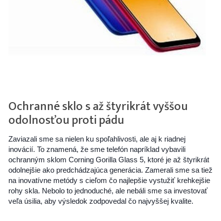
Ochranné sklo s až štyrikrát vyššou
odolnosťou proti pádu
Zaviazali sme sa nielen ku spoľahlivosti, ale aj k riadnej
inovácií. To znamená, že sme telefón napríklad vybavili
ochranným sklom Corning Gorilla Glass 5, ktoré je až štyrikrát
odolnejšie ako predchádzajúca generácia. Zamerali sme sa tiež
na inovatívne metódy s cieľom čo najlepšie vystužiť krehkejšie
rohy skla. Nebolo to jednoduché, ale nebáli sme sa investovať
veľa úsilia, aby výsledok zodpovedal čo najvyššej kvalite.