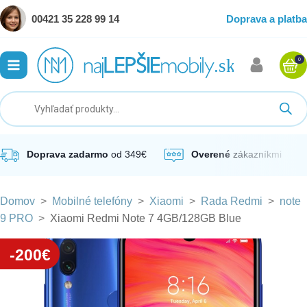
00421 35 228 99 14
Doprava a platba
0
ubmenu
ubmenu
ubmenu
Doprava zadarmo
od 349€
Overené
zákazníkmi
Domov
>
Mobilné telefóny
>
Xiaomi
>
Rada Redmi
>
note
ubmenu
9 PRO
>
Xiaomi Redmi Note 7 4GB/128GB Blue
ubmenu
-200€