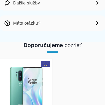
Ďalšie služby
Máte otázku?
Doporučujeme
pozrieť
array(1) { [0]=> int(21001) }