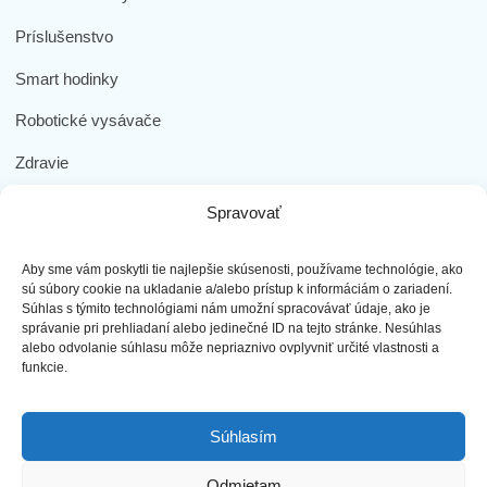
Príslušenstvo
Smart hodinky
Robotické vysávače
Zdravie
Elektromobilita
Spravovať
Herná zóna
Aby sme vám poskytli tie najlepšie skúsenosti, používame technológie, ako
Dôležité odkazy
sú súbory cookie na ukladanie a/alebo prístup k informáciám o zariadení.
Súhlas s týmito technológiami nám umožní spracovávať údaje, ako je
správanie pri prehliadaní alebo jedinečné ID na tejto stránke. Nesúhlas
Obchodné podmienky
alebo odvolanie súhlasu môže nepriaznivo ovplyvniť určité vlastnosti a
funkcie.
Ochrana osobných údajov
Doprava a platba
Súhlasím
Reklamácia tovaru
Odmietam