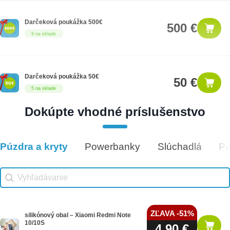
Darčeková poukážka 500€
500 €
9 na sklade
Darčeková poukážka 50€
50 €
5 na sklade
Dokúpte vhodné príslušenstvo
Darčeková poukážka 25€
25 €
12 na sklade
Púzdra a kryty
Powerbanky
Slúchadlá
Pa
Vhodné príslušenstvo
Vhodné príslušenstvo search
Search content
ZĽAVA -51%
silikónový obal – Xiaomi Redmi Note
10/10S
4,90 €