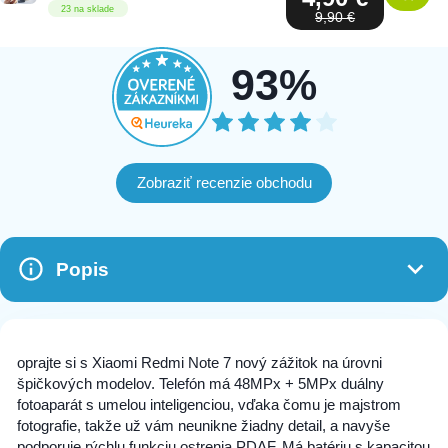
23 na sklade
9,90 €
93%
Zobraziť recenzie obchodu
Popis
oprajte si s Xiaomi Redmi Note 7 nový zážitok na úrovni
špičkových modelov. Telefón má 48MPx + 5MPx duálny
fotoaparát s umelou inteligenciou, vďaka čomu je majstrom
fotografie, takže už vám neunikne žiadny detail, a navyše
podporuje rýchlu funkciu ostrenia PDAF. Má batériu s kapacitou