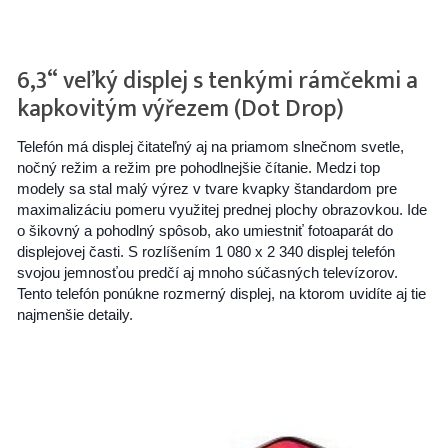
6,3“ veľký displej s tenkými rámčekmi a
kapkovitým výřezem (Dot Drop)
Telefón má displej čitateľný aj na priamom slnečnom svetle,
nočný režim a režim pre pohodlnejšie čítanie. Medzi top
modely sa stal malý výrez v tvare kvapky štandardom pre
maximalizáciu pomeru využitej prednej plochy obrazovkou. Ide
o šikovný a pohodlný spôsob, ako umiestniť fotoaparát do
displejovej časti. S rozlíšením 1 080 x 2 340 displej telefón
svojou jemnosťou predčí aj mnoho súčasných televízorov.
Tento telefón ponúkne rozmerný displej, na ktorom uvidíte aj tie
najmenšie detaily.