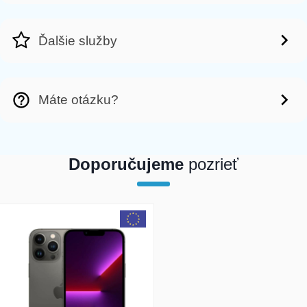
Ďalšie služby
Máte otázku?
Doporučujeme
pozrieť
array(1) { [0]=> int(23858) }