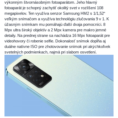
výkonným štvornásobným fotoaparátom. Jeho hlavný
fotoaparát je schopný zachytiť okolitý svet v rozlíšení 108
megapixelov. Ten využíva senzor Samsung HM2 s 1/1,52“
veľkým snímačom a využíva technológiu zlučovania 9 v 1. K
úžasným snímkam mu pomáhajú ďalší dvaja pomocníci. 8
Mpx ultra široký objektív a 2 Mpx kamera pre makro jemné
detaily. Na prednej strane sa nachádza 16 Mpx fotoaparát pre
videohovory či robenie selfie. Dokonalosť snímok dopĺňa aj
duálne natívne ISO pre zhotovovanie snímok pri akýchkoľvek
svetelných podmienkach, najmä pri slabom osvetlení.