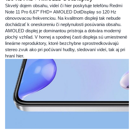
Skvelý dojem obsahu, videí či hier poskytuje telefónu Redmi
Note 11 Pro 6,67″ FHD+ AMOLED DotDisplay so 120 Hz
obnovovacou frekvenciou. Na kvalitnom displeji tak nebude
dochádzať k oneskoreniu či neplynulosti posúvania obsahu.
AMOLED displej je dominantou prístroja a dotvára moderný
plochý vzhľad. V hornej a spodnej časti displeja sú umiestnené
lineárne reproduktory, ktoré bezchybne sprostredkovávajú
stereo zvuk ako pri počúvaní hudby, sledovaní videí, tak aj pri
hraní hier.