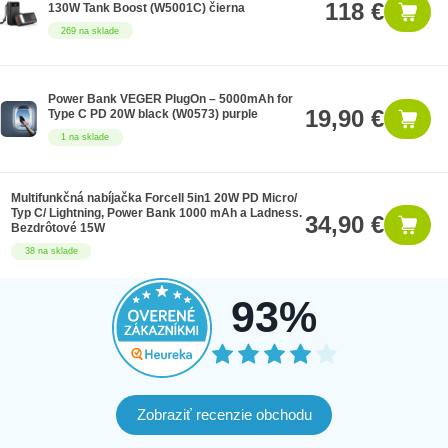
118 €
130W Tank Boost (W5001C) čierna
269 na sklade
Power Bank VEGER PlugOn – 5000mAh for
19,90 €
Type C PD 20W black (W0573) purple
1 na sklade
Multifunkčná nabíjačka Forcell 5in1 20W PD Micro/
Typ C/ Lightning, Power Bank 1000 mAh a Ladness.
34,90 €
Bezdrôtové 15W
38 na sklade
93%
Zobraziť recenzie obchodu