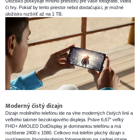
Úložisko poskytuje mnoho priestoru pre vaše fotografie, videá
či hry. Pokiaľ by tento priestor nebol dostačujúci, je možné
úložisko rozšíriť až na 1 TB.
Moderný čistý dizajn
Dizajn mobilného telefónu ide na vlne moderných čistých línií a
veľkého takmer bezokrajového displeja. Práve 6,67“ veľký
FHD+ AMOLED DotDisplay je dominantou telefónu a má
rozlíšenie 2400 x 1080. Celkovo má telefón plochý dizajn s
vystúpeným štvornásobným fotoaparátom na zadnej strane.