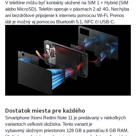
V telefóne môžu byť kontakty uložené na SIM 1 + Hybrid (SIM
alebo MicroSD). Telefón operuje v pásmach 2 až 4G. Nechýba
ani bezdrôtové pripojenie k internetu pomocou Wi-Fi. Prenos
dát je možný aj pomocou Bluetooth 5.1, NFC či USB-C.
Dostatok miesta pre každého
Smartphone Xiomi Redmi Note 11 je predávaný v niekoľkých
variantoch veľkosti úložiska. Tento variant je
vybavený úložným priestorom 128 GB a pamäťou 6 GB RAM.