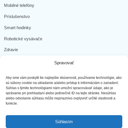
Mobilné telefóny
Príslušenstvo
Smart hodinky
Robotické vysávače
Zdravie
Elektromobilita
Spravovať
Herná zóna
Aby sme vám poskytli tie najlepšie skúsenosti, používame technológie, ako
Dôležité odkazy
sú súbory cookie na ukladanie a/alebo prístup k informáciám o zariadení.
Súhlas s týmito technológiami nám umožní spracovávať údaje, ako je
správanie pri prehliadaní alebo jedinečné ID na tejto stránke. Nesúhlas
Obchodné podmienky
alebo odvolanie súhlasu môže nepriaznivo ovplyvniť určité vlastnosti a
funkcie.
Ochrana osobných údajov
Doprava a platba
Súhlasím
Reklamácia tovaru