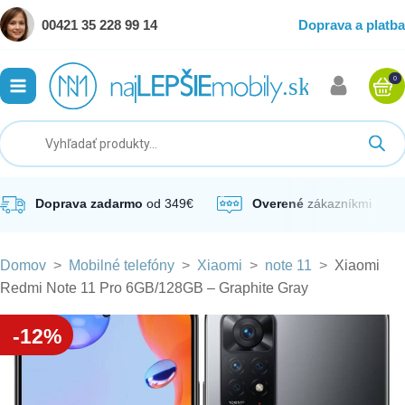
00421 35 228 99 14
Doprava a platba
0
ubmenu
ubmenu
ubmenu
Doprava zadarmo
od 349€
Overené
zákazníkmi
Domov
>
Mobilné telefóny
>
Xiaomi
>
note 11
>
Xiaomi
ubmenu
Redmi Note 11 Pro 6GB/128GB – Graphite Gray
ubmenu
-12%