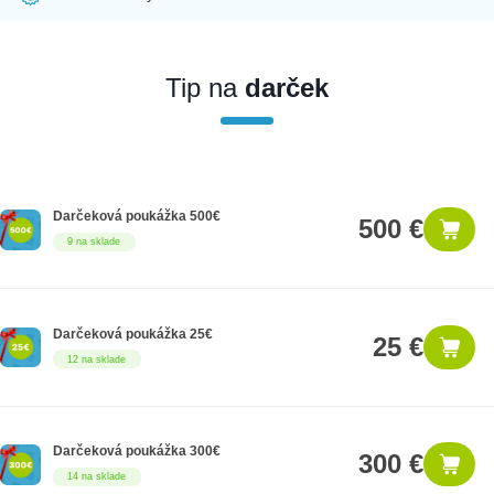
Ak nakúpite tento produkt ako firemný zákazník, dostávate na
produkt zákonnú lehotu na záruku na 12 mesiacov. Ak chcete
nakupovať ako firemný zákazník, musíte sa pred nákupom
Tip na
darček
registrovať. Registrácia podlieha overeniu.
Darčeková poukážka 500€
500 €
9 na sklade
Darčeková poukážka 25€
25 €
12 na sklade
Darčeková poukážka 300€
300 €
14 na sklade