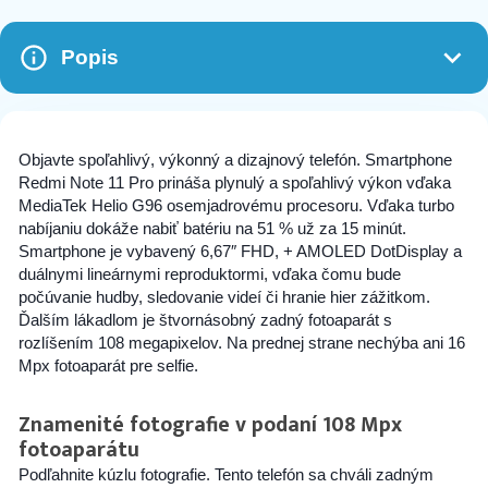
Popis
Objavte spoľahlivý, výkonný a dizajnový telefón. Smartphone
Redmi Note 11 Pro prináša plynulý a spoľahlivý výkon vďaka
MediaTek Helio G96 osemjadrovému procesoru. Vďaka turbo
nabíjaniu dokáže nabiť batériu na 51 % už za 15 minút.
Smartphone je vybavený 6,67″ FHD, + AMOLED DotDisplay a
duálnymi lineárnymi reproduktormi, vďaka čomu bude
počúvanie hudby, sledovanie videí či hranie hier zážitkom.
Ďalším lákadlom je štvornásobný zadný fotoaparát s
rozlíšením 108 megapixelov. Na prednej strane nechýba ani 16
Mpx fotoaparát pre selfie.
Znamenité fotografie v podaní 108 Mpx
fotoaparátu
Podľahnite kúzlu fotografie. Tento telefón sa chváli zadným