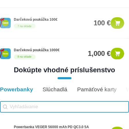
Darčeková poukážka 100€
100 €
7 na sklade
Darčeková poukážka 1000€
1,000 €
8 na sklade
Dokúpte vhodné príslušenstvo
Darčeková poukážka 50€
50 €
5 na sklade
Powerbanky
Slúchadlá
Pamäťové karty
Vhodné príslušenstvo
Vhodné príslušenstvo search
Search content
Powerbanka VEGER 56000 mAh PD QC3.0 5A