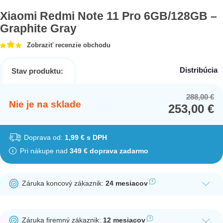
Xiaomi Redmi Note 11 Pro 6GB/128GB –
Graphite Gray
Zobraziť recenzie obchodu
Distribúcia
Stav produktu:
288,00
€
Or
Cu
Nie je na sklade
253,00
€
pr
pr
wa
is:
28
25
Doprava od:
1,99 € s DPH
Pri nákupe nad
349 € doprava zadarmo
Záruka koncový zákaznik:
24 mesiacov
Ak nakúpite tento produkt ako koncový zákazník, dostávate na
produkt zákonnú lehotu na záruku na 24 mesiacov. Nie je
Záruka firemný zákaznik:
12 mesiacov
potrebná registrácia zákazníckeho účtu.