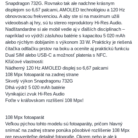
Snapdragon 732G. Rovnako tak ale nadchne krásnym
displejom so 6,67 palcami, AMOLED technológiou a 120 Hz
obnovovacou frekvenciou. A aby ste si na maximum užili
videoobsah aj hry, sú tu stereo reproduktory Hi-Res Audio.
Nadštandardne si ale mobil vedie aj v ďalších disciplínach –
napríklad vo výdrži zásluhou batérie s kapacitou 5 020 mAh
alebo rýchlym dobíjaním s výkonom 33 W. Prakticky je riešená
čítačka odtlačku prstov na boku a oceníte aj praktickú funkciu
Dual SIM alebo USB-C a možnosť platenia s NFC.
Kľúčové vlastnosti:
Nádherný 120 Hz AMOLED displej so 6,67 palcami
108 Mpx fotoaparát na zadnej strane
Skvelý výkon Snapdragonu 732G
Dlhá výdrž 5 020 mAh batérie
Vynikajúci zvuk Hi-Res Audio
Foťte v kráľovskom rozlíšení 108 Mpx!
108 Mpx fotoaparát
Veľkou pýchou tohto modelu sú fotoaparáty, pričom hlavný
snímač na zadnej strane ponúka pôsobivé rozlíšenie 108 Mpx
pre neuveriteľne detailné fotografie. Okrem neho je ale k