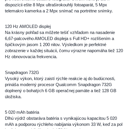
dispozícii ešte 8 Mpx ultraširokouhlý fotoaparát, 5 Mpx
telemakro kamerka a 2 Mpx snímač na portrétne snímky.
120 Hz AMOLED displej
Na krásny pohľad sa môžete tešiť vzhľadom na nasadenie
6,67-palcového AMOLED displeja s Full HD+ rozlíšením a
špičkovým jasom 1 200 nitov. Výsledkom je perfektné
zobrazenie v každej situácii, čomu výrazne napomáha tiež 120
Hz obnovovacia frekvencia.
Snapdragon 732G
Vysoký výkon, ktorý zaistí rýchle reakcie aj do budúcnosti,
prináša moderný procesor Qualcomm Snapdragon 732G
doplnený o bohatých 6 GB operačnej pamäte a tiež 128 GB
úložiska.
5 020 mAh batéria
Dlhú výdrž obstaráva batéria s vynikajúcou kapacitou 5 020
mAh a podporou rýchleho nabíjania výkonom 33 W, keď za pol