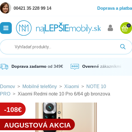
00421 35 228 99 14
Doprava a platba
0
ubmenu
ubmenu
ubmenu
Doprava zadarmo
od 349€
Overené
zákazníkmi
Domov
>
Mobilné telefóny
>
Xiaomi
>
NOTE 10
ubmenu
PRO
>
Xiaomi Redmi note 10 Pro 6/64 gb bronzova
ubmenu
-108€
AUGUSTOVÁ AKCIA