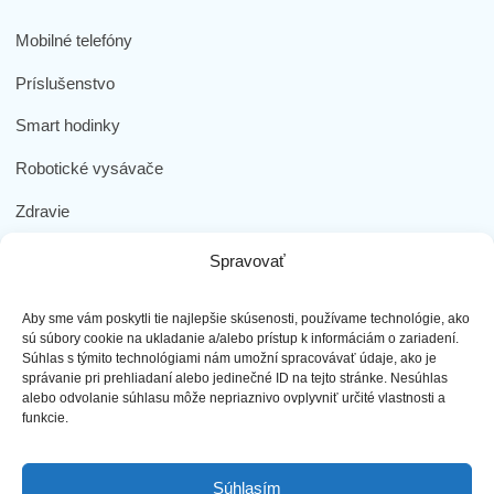
Mobilné telefóny
Príslušenstvo
Smart hodinky
Robotické vysávače
Zdravie
Elektromobilita
Spravovať
Herná zóna
Aby sme vám poskytli tie najlepšie skúsenosti, používame technológie, ako
Dôležité odkazy
sú súbory cookie na ukladanie a/alebo prístup k informáciám o zariadení.
Súhlas s týmito technológiami nám umožní spracovávať údaje, ako je
správanie pri prehliadaní alebo jedinečné ID na tejto stránke. Nesúhlas
Obchodné podmienky
alebo odvolanie súhlasu môže nepriaznivo ovplyvniť určité vlastnosti a
funkcie.
Ochrana osobných údajov
Doprava a platba
Súhlasím