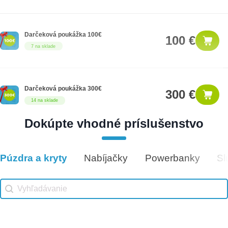
Darčeková poukážka 100€
100 €
7 na sklade
Darčeková poukážka 300€
300 €
14 na sklade
Dokúpte vhodné príslušenstvo
Darčeková poukážka 25€
25 €
12 na sklade
Púzdra a kryty
Nabíjačky
Powerbanky
Sl
Vhodné príslušenstvo
Vhodné príslušenstvo search
Search content