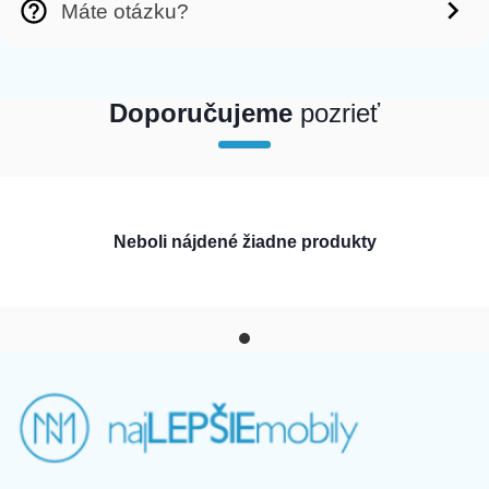
Máte otázku?
Doporučujeme
pozrieť
array(1) { [0]=> int(0) }
Neboli nájdené žiadne produkty