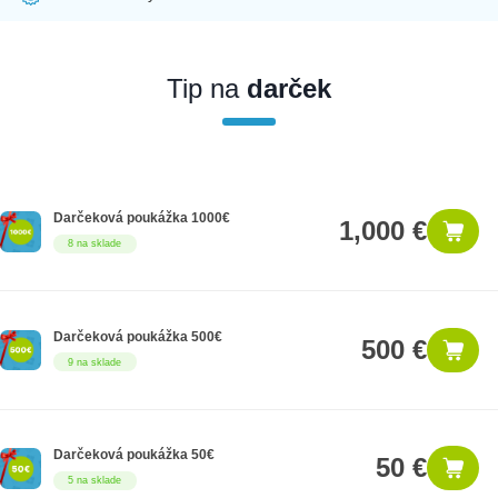
Ak nakúpite tento produkt ako firemný zákazník, dostávate na
produkt zákonnú lehotu na záruku na 12 mesiacov. Ak chcete
nakupovať ako firemný zákazník, musíte sa pred nákupom
Tip na
darček
registrovať. Registrácia podlieha overeniu.
Darčeková poukážka 1000€
1,000 €
8 na sklade
Darčeková poukážka 500€
500 €
9 na sklade
Darčeková poukážka 50€
50 €
5 na sklade