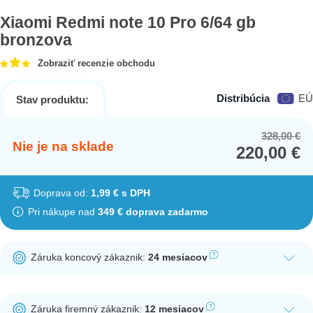
Xiaomi Redmi note 10 Pro 6/64 gb
bronzova
Zobraziť recenzie obchodu
Distribúcia
EÚ
Stav produktu:
328,00
€
Or
Cu
Nie je na sklade
220,00
€
pr
pr
wa
is:
32
22
Doprava od:
1,99 € s DPH
Pri nákupe nad
349 € doprava zadarmo
Záruka koncový zákaznik:
24 mesiacov
Ak nakúpite tento produkt ako koncový zákazník, dostávate na
produkt zákonnú lehotu na záruku na 24 mesiacov. Nie je
Záruka firemný zákaznik:
12 mesiacov
potrebná registrácia zákazníckeho účtu.