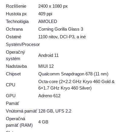
Rozlíšenie
2400 x 1080 px
Hustota px
409 ppi
Technológia
AMOLED
Ochrana
Corning Gorilla Glass 3
Ostatné
1100 nitov, DCI-P3, a iné
Systém/Procesor
Operačný
Android 11
systém
Nadstavba
MIUI 12
Chipset
Qualcomm Snapdragon 678 (11 nm)
Octa-core (2×2.2 GHz Kryo 460 Gold &
CPU
6×1.7 GHz Kryo 460 Silver)
GPU
Adreno 612
Pamäť
Vnútorná pamäť
128 GB, UFS 2.2
Operačná
4 GB
pamäť (RAM)