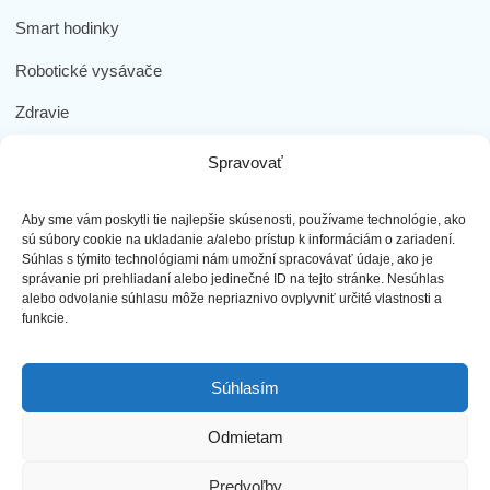
Smart hodinky
Robotické vysávače
Zdravie
Elektromobilita
Spravovať
Herná zóna
Aby sme vám poskytli tie najlepšie skúsenosti, používame technológie, ako
Dôležité odkazy
sú súbory cookie na ukladanie a/alebo prístup k informáciám o zariadení.
Súhlas s týmito technológiami nám umožní spracovávať údaje, ako je
správanie pri prehliadaní alebo jedinečné ID na tejto stránke. Nesúhlas
Obchodné podmienky
alebo odvolanie súhlasu môže nepriaznivo ovplyvniť určité vlastnosti a
funkcie.
Ochrana osobných údajov
Doprava a platba
Súhlasím
Reklamácia tovaru
Odmietam
Predvoľby