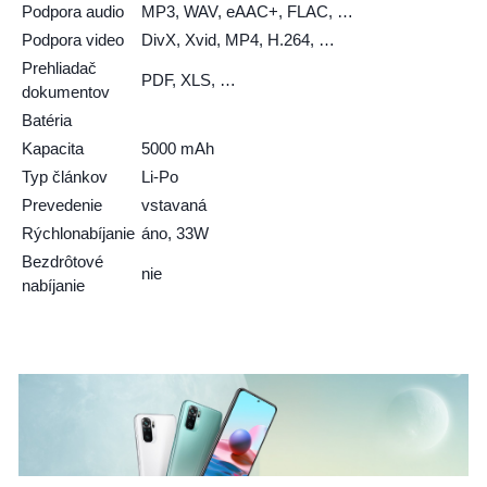
Podpora audio
MP3, WAV, eAAC+, FLAC, …
Podpora video
DivX, Xvid, MP4, H.264, …
Prehliadač
PDF, XLS, …
dokumentov
Batéria
Kapacita
5000 mAh
Typ článkov
Li-Po
Prevedenie
vstavaná
Rýchlonabíjanie
áno, 33W
Bezdrôtové
nie
nabíjanie