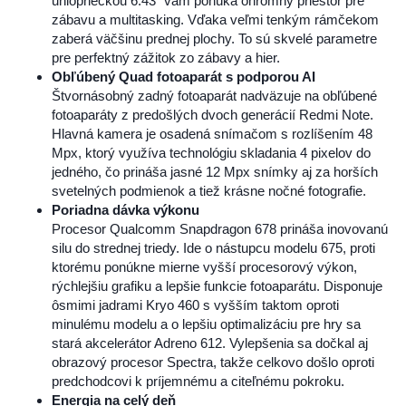
uhlopriečkou 6.43″ vám ponúka ohromný priestor pre
zábavu a multitasking. Vďaka veľmi tenkým rámčekom
zaberá väčšinu prednej plochy. To sú skvelé parametre
pre perfektný zážitok zo zábavy a hier.
Obľúbený Quad fotoaparát s podporou AI
Štvornásobný zadný fotoaparát nadväzuje na obľúbené
fotoaparáty z predošlých dvoch generácií Redmi Note.
Hlavná kamera je osadená snímačom s rozlíšením 48
Mpx, ktorý využíva technológiu skladania 4 pixelov do
jedného, čo prináša jasné 12 Mpx snímky aj za horších
svetelných podmienok a tiež krásne nočné fotografie.
Poriadna dávka výkonu
Procesor Qualcomm Snapdragon 678 prináša inovovanú
silu do strednej triedy. Ide o nástupcu modelu 675, proti
ktorému ponúkne mierne vyšší procesorový výkon,
rýchlejšiu grafiku a lepšie funkcie fotoaparátu. Disponuje
ôsmimi jadrami Kryo 460 s vyšším taktom oproti
minulému modelu a o lepšiu optimalizáciu pre hry sa
stará akcelerátor Adreno 612. Vylepšenia sa dočkal aj
obrazový procesor Spectra, takže celkovo došlo oproti
predchodcovi k príjemnému a citeľnému pokroku.
Energia na celý deň