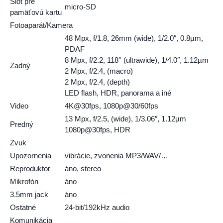
Slot pre
micro-SD
pamäťovú kartu
Fotoaparát/Kamera
48 Mpx, f/1.8, 26mm (wide), 1/2.0″, 0.8µm,
PDAF
8 Mpx, f/2.2, 118° (ultrawide), 1/4.0″, 1.12µm
Zadný
2 Mpx, f/2.4, (macro)
2 Mpx, f/2.4, (depth)
LED flash, HDR, panorama a iné
Video
4K@30fps, 1080p@30/60fps
13 Mpx, f/2.5, (wide), 1/3.06″, 1.12µm
Predný
1080p@30fps, HDR
Zvuk
Upozornenia
vibrácie, zvonenia MP3/WAV/…
Reproduktor
áno, stereo
Mikrofón
áno
3.5mm jack
áno
Ostatné
24-bit/192kHz audio
Komunikácia