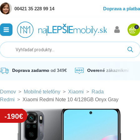
00421 35 228 99 14
Doprava a platba
0
ubmenu
ubmenu
ubmenu
Doprava zadarmo
od 349€
Overené
zákazníkmi
Domov
>
Mobilné telefóny
>
Xiaomi
>
Rada
ubmenu
Redmi
>
Xiaomi Redmi Note 10 4/128GB Onyx Gray
ubmenu
-190€