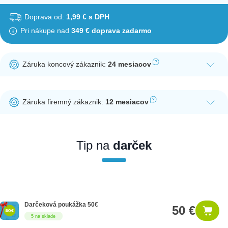
Doprava od:
1,99 € s DPH
Pri nákupe nad
349 € doprava zadarmo
Záruka koncový zákaznik:
24 mesiacov
Ak nakúpite tento produkt ako koncový zákazník, dostávate na
produkt zákonnú lehotu na záruku na 24 mesiacov. Nie je
Záruka firemný zákaznik:
12 mesiacov
potrebná registrácia zákazníckeho účtu.
Ak nakúpite tento produkt ako firemný zákazník, dostávate na
produkt zákonnú lehotu na záruku na 12 mesiacov. Ak chcete
nakupovať ako firemný zákazník, musíte sa pred nákupom
Tip na
darček
registrovať. Registrácia podlieha overeniu.
Darčeková poukážka 50€
50 €
5 na sklade