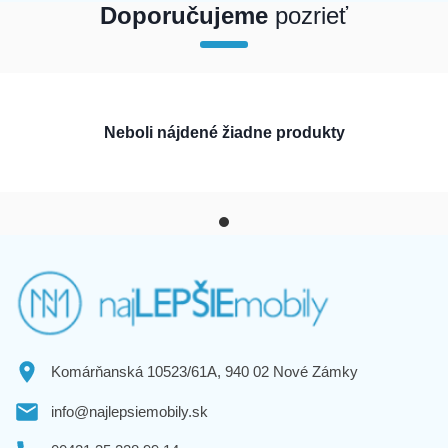
Doporučujeme
pozrieť
array(1) { [0]=> int(0) }
Neboli nájdené žiadne produkty
Komárňanská 10523/61A, 940 02 Nové Zámky
info@najlepsiemobily.sk