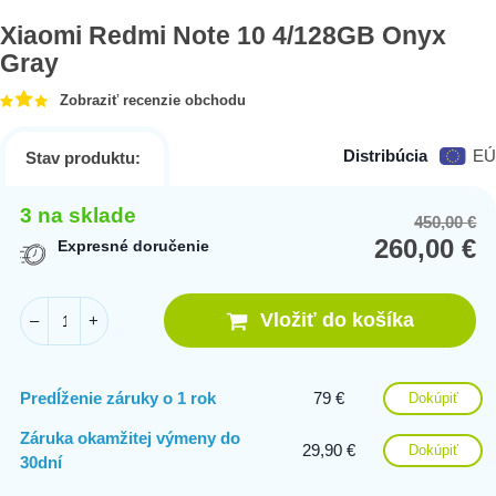
Xiaomi Redmi Note 10 4/128GB Onyx
Gray
Zobraziť recenzie obchodu
Distribúcia
EÚ
Stav produktu:
3 na sklade
450,00
€
Or
Cu
260,00
€
pr
pr
Expresné doručenie
wa
is:
45
26
Vložiť do košíka
–
+
Predĺženie záruky o 1 rok
79 €
Dokúpiť
Záruka okamžitej výmeny do
29,90 €
Dokúpiť
30dní