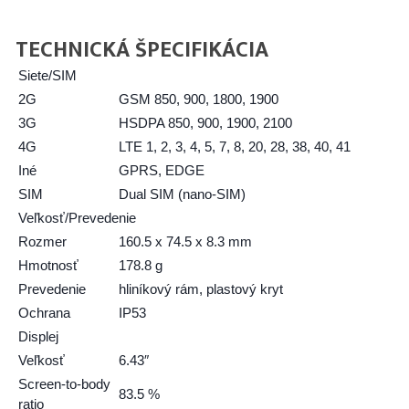
TECHNICKÁ ŠPECIFIKÁCIA
Siete/SIM
2G
GSM 850, 900, 1800, 1900
3G
HSDPA 850, 900, 1900, 2100
4G
LTE 1, 2, 3, 4, 5, 7, 8, 20, 28, 38, 40, 41
Iné
GPRS, EDGE
SIM
Dual SIM (nano-SIM)
Veľkosť/Prevedenie
Rozmer
160.5 x 74.5 x 8.3 mm
Hmotnosť
178.8 g
Prevedenie
hliníkový rám, plastový kryt
Ochrana
IP53
Displej
Veľkosť
6.43″
Screen-to-body
83.5 %
ratio