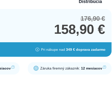
Distribúcia
176,90
€
Orig
Cur
pric
pric
158,90
€
was
is:
176,
158,
Pri nákupe nad
349 € doprava zadarmo
siacov
Záruka firemný zákaznik:
12 mesiacov