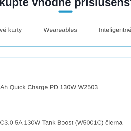
kúpte vhodné príslušens
é karty
Weareables
Inteligentn
Ah Quick Charge PD 130W W2503
3.0 5A 130W Tank Boost (W5001C) čierna