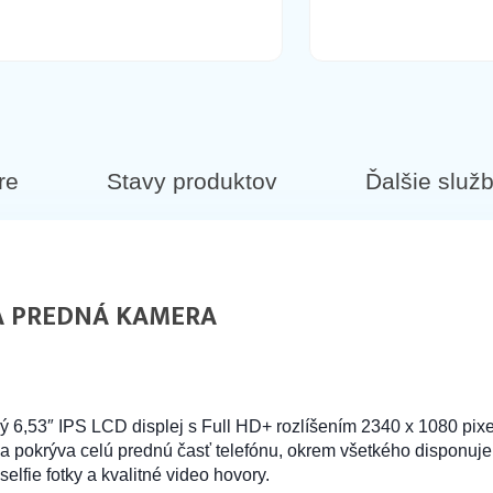
re
Stavy produktov
Ďalšie služ
 A PREDNÁ KAMERA
ný 6,53″ IPS LCD displej s Full HD+ rozlíšením 2340 x 1080 pi
ý a pokrýva celú prednú časť telefónu, okrem všetkého disponuje
lfie fotky a kvalitné video hovory.