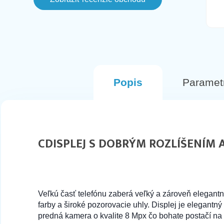
este aj v ten den svietil ako
naskladneny na stranke, avsak
komunikacia bola fajn a objednala som
si inu farbu. Tento Mobil prisiel hned na
druhy den v perfektnom stave.
Odporucam
Popis
Paramet
CDISPLEJ S DOBRÝM ROZLÍŠENÍM
Veľkú časť telefónu zaberá veľký a zároveň elegant
farby a široké pozorovacie uhly. Displej je elegantn
predná kamera o kvalite 8 Mpx čo bohate postačí na se