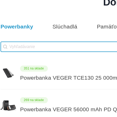
Do
Darčeková poukážka 100€
8 na sklade
Powerbanky
Slúchadlá
Pamäťov
Vhodné príslušenstvo
Darčeková poukážka 1000€
Vhodné príslušenstvo search
Search content
351 na sklade
Powerbanka VEGER TCE130 25 000m
269 na sklade
Powerbanka VEGER 56000 mAh PD QC