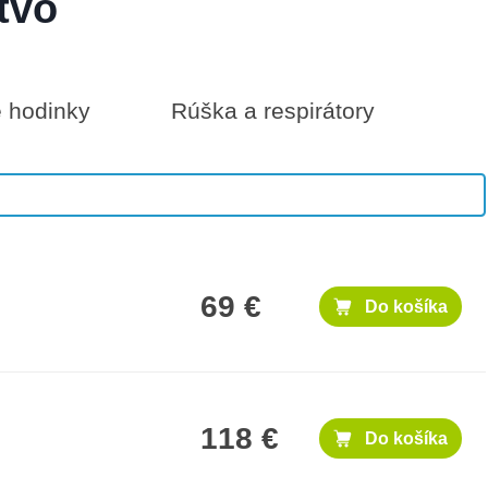
tvo
é hodinky
Rúška a respirátory
1,000 €
Do košíka
69 €
Do košíka
118 €
Do košíka