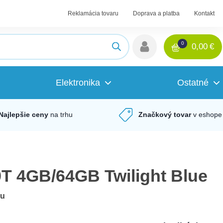
Reklamácia tovaru
Doprava a platba
Kontakt
0
0,00
€
Elektronika
Ostatné
Najlepšie ceny
na trhu
Značkový tovar
v eshope
T 4GB/64GB Twilight Blue
du