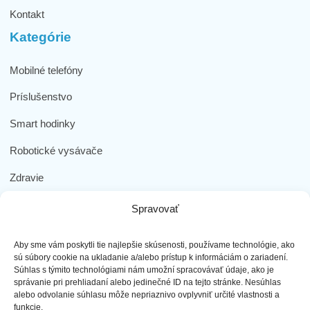
Kontakt
Kategórie
Mobilné telefóny
Príslušenstvo
Smart hodinky
Robotické vysávače
Zdravie
Elektromobilita
Spravovať
Herná zóna
Aby sme vám poskytli tie najlepšie skúsenosti, používame technológie, ako
Dôležité odkazy
sú súbory cookie na ukladanie a/alebo prístup k informáciám o zariadení.
Súhlas s týmito technológiami nám umožní spracovávať údaje, ako je
správanie pri prehliadaní alebo jedinečné ID na tejto stránke. Nesúhlas
Obchodné podmienky
alebo odvolanie súhlasu môže nepriaznivo ovplyvniť určité vlastnosti a
funkcie.