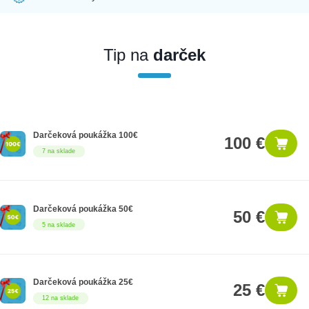
Ak nakúpite tento produkt ako firemný zákazník, dostávate na
produkt zákonnú lehotu na záruku na 12 mesiacov. Ak chcete
nakupovať ako firemný zákazník, musíte sa pred nákupom
Tip na
darček
registrovať. Registrácia podlieha overeniu.
Darčeková poukážka 100€
100 €
7 na sklade
Darčeková poukážka 50€
50 €
5 na sklade
Darčeková poukážka 25€
25 €
12 na sklade