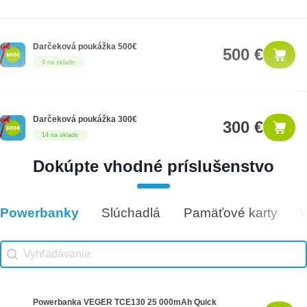
Darčeková poukážka 500€
500 €
9 na sklade
Darčeková poukážka 300€
300 €
14 na sklade
Dokúpte vhodné príslušenstvo
Darčeková poukážka 1000€
1,000 €
8 na sklade
Powerbanky
Slúchadlá
Pamäťové karty
Vhodné príslušenstvo
Vhodné príslušenstvo search
Search content
Powerbanka VEGER TCE130 25 000mAh Quick