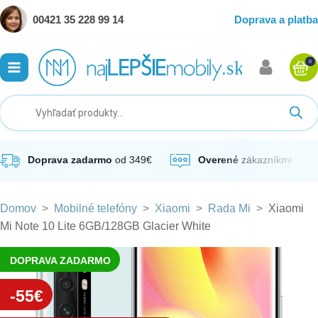
00421 35 228 99 14
Doprava a platba
0
ubmenu
ubmenu
ubmenu
Doprava zadarmo
od 349€
Overené
zákazníkmi
Domov
>
Mobilné telefóny
>
Xiaomi
>
Rada Mi
>
Xiaomi
ubmenu
Mi Note 10 Lite 6GB/128GB Glacier White
ubmenu
DOPRAVA ZADARMO
-55€