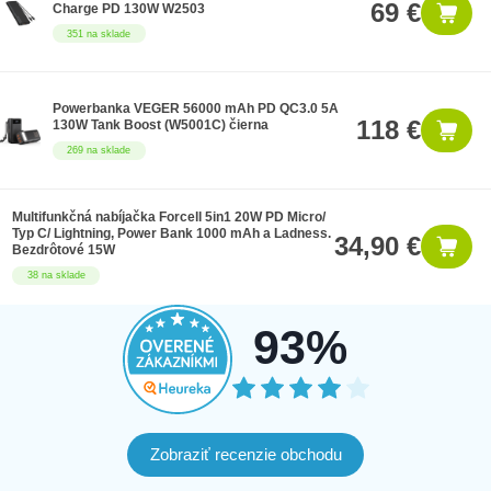
69 €
Charge PD 130W W2503
351 na sklade
Powerbanka VEGER 56000 mAh PD QC3.0 5A
118 €
130W Tank Boost (W5001C) čierna
269 na sklade
Multifunkčná nabíjačka Forcell 5in1 20W PD Micro/
Typ C/ Lightning, Power Bank 1000 mAh a Ladness.
34,90 €
Bezdrôtové 15W
38 na sklade
93%
Zobraziť recenzie obchodu