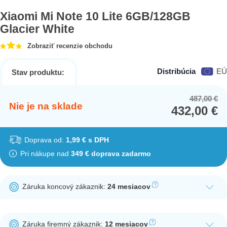
Xiaomi Mi Note 10 Lite 6GB/128GB
Glacier White
Zobraziť recenzie obchodu
Distribúcia
EÚ
Stav produktu:
487,00
€
Or
Cu
Nie je na sklade
432,00
€
pr
pr
wa
is:
48
43
Doprava od:
1,99 € s DPH
Pri nákupe nad
349 € doprava zadarmo
Záruka koncový zákaznik:
24 mesiacov
Ak nakúpite tento produkt ako koncový zákazník, dostávate na
produkt zákonnú lehotu na záruku na 24 mesiacov. Nie je
Záruka firemný zákaznik:
12 mesiacov
potrebná registrácia zákazníckeho účtu.