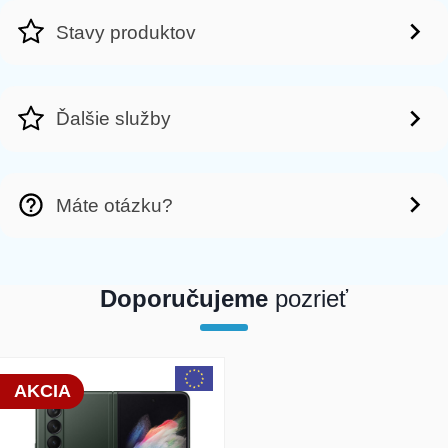
Stavy produktov
Ďalšie služby
Máte otázku?
Doporučujeme
pozrieť
array(1) { [0]=> int(23021) }
AKCIA