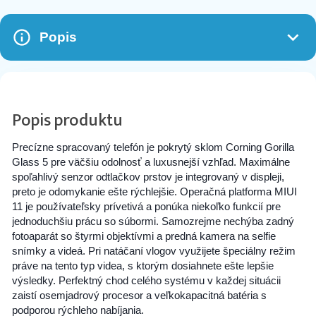
Popis
Popis produktu
Precízne spracovaný telefón je pokrytý sklom Corning Gorilla
Glass 5 pre väčšiu odolnosť a luxusnejší vzhľad. Maximálne
spoľahlivý senzor odtlačkov prstov je integrovaný v displeji,
preto je odomykanie ešte rýchlejšie. Operačná platforma MIUI
11 je používateľsky prívetivá a ponúka niekoľko funkcií pre
jednoduchšiu prácu so súbormi. Samozrejme nechýba zadný
fotoaparát so štyrmi objektívmi a predná kamera na selfie
snímky a videá. Pri natáčaní vlogov využijete špeciálny režim
práve na tento typ videa, s ktorým dosiahnete ešte lepšie
výsledky. Perfektný chod celého systému v každej situácii
zaistí osemjadrový procesor a veľkokapacitná batéria s
podporou rýchleho nabíjania.