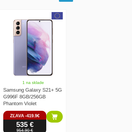
array(1) { [0]=> int(19638) }
1 na sklade
Samsung Galaxy S21+ 5G
G996F 8GB/256GB
Phantom Violet
ZĽAVA -419.9€
535 €
954,90 €