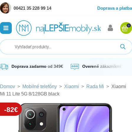
00421 35 228 99 14
Doprava a platba
0
ubmenu
ubmenu
ubmenu
Doprava zadarmo
od 349€
Overené
zákazníkmi
Domov
>
Mobilné telefóny
>
Xiaomi
>
Rada Mi
>
Xiaomi
ubmenu
Mi 11 Lite 5G 8/128GB black
ubmenu
-82€