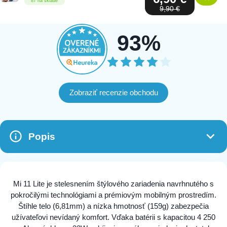
87 na sklade
9,90 €
93%
Zobraziť recenzie obchodu
Popis
Mi 11 Lite je stelesnením štýlového zariadenia navrhnutého s
pokročilými technológiami a prémiovým mobilným prostredím.
Štíhle telo (6,81mm) a nízka hmotnosť (159g) zabezpečia
užívateľovi nevídaný komfort. Vďaka batérii s kapacitou 4 250