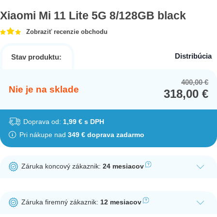
Xiaomi Mi 11 Lite 5G 8/128GB black
Zobraziť recenzie obchodu
Distribúcia
Stav produktu:
400,00
€
Or
Cu
Nie je na sklade
318,00
€
pr
pr
wa
is:
40
31
Doprava od:
1,99 € s DPH
Pri nákupe nad
349 € doprava zadarmo
Záruka koncový zákaznik:
24 mesiacov
Ak nakúpite tento produkt ako koncový zákazník, dostávate na
produkt zákonnú lehotu na záruku na 24 mesiacov. Nie je
Záruka firemný zákaznik:
12 mesiacov
potrebná registrácia zákazníckeho účtu.