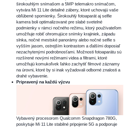
širokouhlým snímašom a 5MP telemakro snímačom,
vytvára Mi 11 Lite detailné zábery, ktoré uchovajú vaše
obľúbené spomienky. Širokouhlý fotoaparát aj selfie
kamera boli optimalizované pre slabé svetelné
podmienky v rámci nočného režimu, ktorý používateľom
umožňuje robiť ohromujúce snímky krajiniek, západu
slnka, nočné mestské panorámy alebo nočné selfie s
vyšším jasom, ostrejším kontrastom a ďalšími doposiaľ
nezachytenými podrobnosťami. Možnosti fotoaparátu sú
rozšírené novými režimami videa a filtrami, ktoré
umožňujú komukoľvek ľahko zachytiť filmové záznamy
na úrovni, ktoré by si inak vyžadovali odborné znalosti a
drahé vybavenie.
Pripravený na každú výzvu
Vybavený procesorom Qualcomm Snapdragon 780G,
poskytuje Mi 11 Lite stabilné pripojenie 5G a podporuje