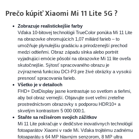
Prečo kúpiť Xiaomi Mi 11 Lite 5G ?
Zobrazuje realistickejšie farby
Vďaka 10-bitovej technológii TrueColor ponúka Mi 11 Lite
na obrazovke ohromujúcich 1,07 miliárd farieb – to
umožňuje plynulejšiu gradáciu a prirodzenejší prechod
medzi odtieňmi. Obraz západu slnka alebo portrét
vyjadrujúci emócie pôsobí na obrazovke Mi 11 lite oveľa
skutočnejšie. Sýtosť spracovaného obrazu je
zvýraznená funkciou DCI-P3 pre živé obrázky a vysokú
presnosť spracovania farieb.
Všetko je v detailoch
FHD+ DotDisplay jasne kontrastuje so svetlom a tieňmi,
aby bol obraz vernejší. Objavujte svet veľmi zreteľne
prostredníctvom obrazovky s podporou HDR10+ a
skvelým kontrastom 5 000 000:1.
Staňte sa režisérom svojich zážitkov
Mi 11 Lite pokračuje v dedičstve inovatívnych technológií
fotoaparátov Xiaomi v rade Mi. Vďaka trojitému zadnému
fotoaparátu s 64 MP hlavným senzorom, 8 MP ultra