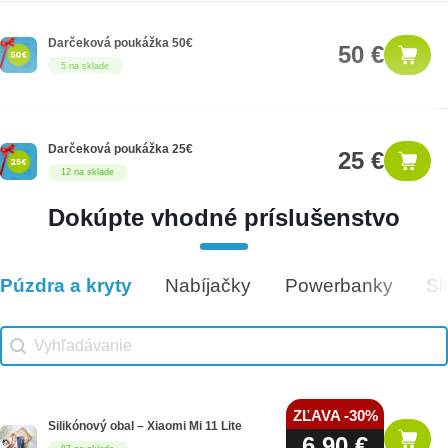
Darčeková poukážka 50€
50 €
5 na sklade
Darčeková poukážka 25€
25 €
12 na sklade
Dokúpte vhodné príslušenstvo
Darčeková poukážka 300€
300 €
14 na sklade
Púzdra a kryty
Nabíjačky
Powerbanky
Sl
Vhodné príslušenstvo
Vhodné príslušenstvo search
Search content
ZĽAVA -30%
Silikónový obal – Xiaomi Mi 11 Lite
6,90 €