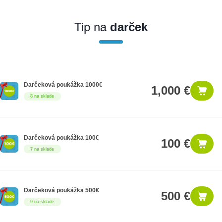
Ak nakúpite tento produkt ako firemný zákazník, dostávate na
produkt zákonnú lehotu na záruku na 12 mesiacov. Ak chcete
nakupovať ako firemný zákazník, musíte sa pred nákupom
Tip na
darček
registrovať. Registrácia podlieha overeniu.
Darčeková poukážka 1000€
1,000 €
8 na sklade
Darčeková poukážka 100€
100 €
7 na sklade
Darčeková poukážka 500€
500 €
9 na sklade