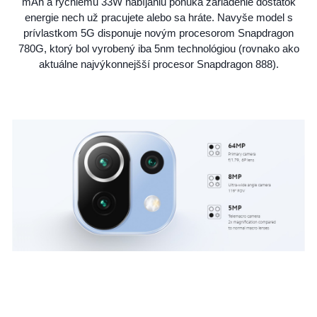
mAh a rýchlemu 33W nabíjaniu ponúka zariadenie dostatok
energie nech už pracujete alebo sa hráte. Navyše model s
prívlastkom 5G disponuje novým procesorom Snapdragon
780G, ktorý bol vyrobený iba 5nm technológiou (rovnako ako
aktuálne najvýkonnejšší procesor Snapdragon 888).