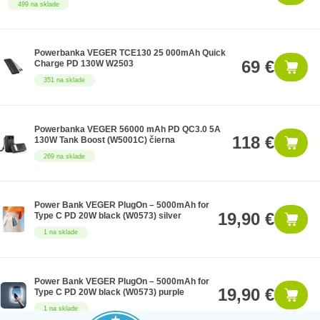
499 na sklade
Powerbanka VEGER TCE130 25 000mAh Quick
69 €
Charge PD 130W W2503
351 na sklade
Powerbanka VEGER 56000 mAh PD QC3.0 5A
118 €
130W Tank Boost (W5001C) čierna
269 na sklade
Power Bank VEGER PlugOn – 5000mAh for
19,90 €
Type C PD 20W black (W0573) silver
1 na sklade
Power Bank VEGER PlugOn – 5000mAh for
19,90 €
Type C PD 20W black (W0573) purple
1 na sklade