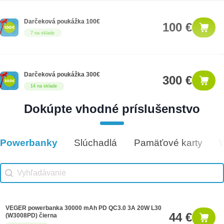
Darčeková poukážka 100€
100 €
7 na sklade
Darčeková poukážka 300€
300 €
14 na sklade
Dokúpte vhodné príslušenstvo
Darčeková poukážka 1000€
1,000 €
8 na sklade
Powerbanky
Slúchadlá
Pamäťové karty
Vhodné príslušenstvo
Vhodné príslušenstvo search
Search content
VEGER powerbanka 30000 mAh PD QC3.0 3A 20W L30
44 €
(W3008PD) čierna