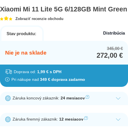
Xiaomi Mi 11 Lite 5G 6/128GB Mint Green
Zobraziť recenzie obchodu
Distribúcia
Stav produktu:
345,00
€
Or
Cu
Nie je na sklade
272,00
€
pr
pr
wa
is:
34
27
Doprava od:
1,99 € s DPH
Pri nákupe nad
349 € doprava zadarmo
Záruka koncový zákaznik:
24 mesiacov
Ak nakúpite tento produkt ako koncový zákazník, dostávate na
produkt zákonnú lehotu na záruku na 24 mesiacov. Nie je
Záruka firemný zákaznik:
12 mesiacov
potrebná registrácia zákazníckeho účtu.