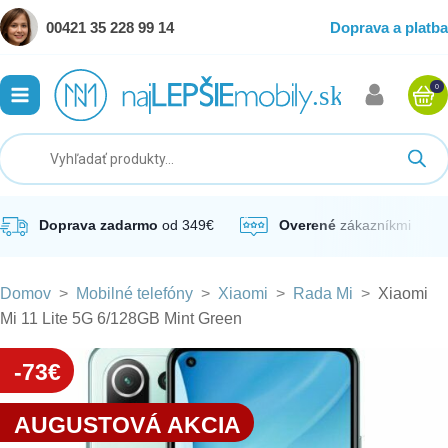
00421 35 228 99 14
Doprava a platba
0
ubmenu
ubmenu
ubmenu
Doprava zadarmo
od 349€
Overené
zákazníkmi
Domov
>
Mobilné telefóny
>
Xiaomi
>
Rada Mi
>
Xiaomi
ubmenu
Mi 11 Lite 5G 6/128GB Mint Green
ubmenu
-73€
AUGUSTOVÁ AKCIA