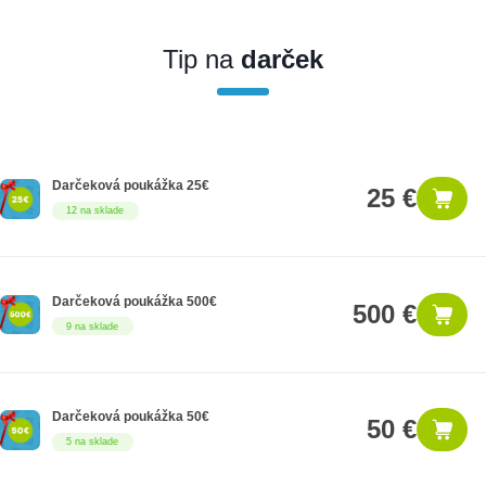
Ak nakúpite tento produkt ako firemný zákazník, dostávate na
produkt zákonnú lehotu na záruku na 12 mesiacov. Ak chcete
nakupovať ako firemný zákazník, musíte sa pred nákupom
Tip na
darček
registrovať. Registrácia podlieha overeniu.
Darčeková poukážka 25€
25 €
12 na sklade
Darčeková poukážka 500€
500 €
9 na sklade
Darčeková poukážka 50€
50 €
5 na sklade