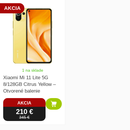
array(1) { [0]=> int(22262) }
AKCIA
1 na sklade
Xiaomi Mi 11 Lite 5G
8/128GB Citrus Yellow –
Otvorené balenie
AKCIA
210 €
345 €