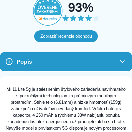
93%
Zobraziť recenzie obchodu
Popis
Mi 11 Lite 5g je stelesnením štýlového zariadenia navrhnutého
s pokročilými technológiami a prémiovým mobilným
prostredím. Štíhle telo (6,81mm) a nízka hmotnosť (159g)
zabezpečia užívateľovi nevídaný komfort. Vďaka batérii s
kapacitou 4 250 mAh a rýchlemu 33W nabíjaniu ponúka
zariadenie dostatok energie nech už pracujete alebo sa hráte.
Navyše model s prívlastkom 5G disponuje novým procesorom