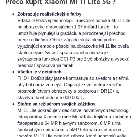
Prečo kúpiť Xiaomi Mi 11 Lite 5G ?
Zobrazuje realistickejšie farby
Vďaka 10-bitovej technológii TrueColor ponúka Mi 11 Lite
na obrazovke ohromujúcich 1,07 miliárd farieb – to
umožňuje plynulejšiu gradáciu a prirodzenejší prechod
medzi odtieňmi. Obraz západu slnka alebo portrét
vyjadrujúci emócie pôsobí na obrazovke Mi 11 lite oveľa
skutočnejšie. Sýtosť spracovaného obrazu je
zvýraznená funkciou DCI-P3 pre živé obrázky a vysokú
presnosť spracovania farieb.
Všetko je v detailoch
FHD+ DotDisplay jasne kontrastuje so svetlom a tieňmi,
aby bol obraz vernejší. Objavujte svet veľmi zreteľne
prostredníctvom obrazovky s podporou HDR10+ a
skvelým kontrastom 5 000 000:1.
Staňte sa režisérom svojich zážitkov
Mi 11 Lite pokračuje v dedičstve inovatívnych technológií
fotoaparátov Xiaomi v rade Mi. Vďaka trojitému zadnému
fotoaparátu s 64 MP hlavným senzorom, 8 MP ultra
širokouhlým snímašom a 5MP telemakro snímačom,
vytvára Mi 11 Lite detailné zábery, ktoré uchovajú vaše