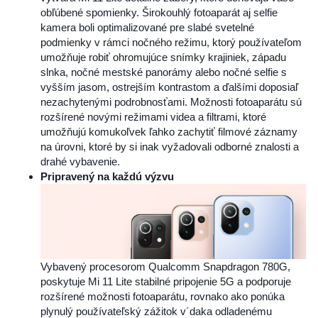
obľúbené spomienky. Širokouhlý fotoaparát aj selfie
kamera boli optimalizované pre slabé svetelné
podmienky v rámci nočného režimu, ktorý používateľom
umožňuje robiť ohromujúce snímky krajiniek, západu
slnka, nočné mestské panorámy alebo nočné selfie s
vyšším jasom, ostrejším kontrastom a ďalšími doposiaľ
nezachytenými podrobnosťami. Možnosti fotoaparátu sú
rozšírené novými režimami videa a filtrami, ktoré
umožňujú komukoľvek ľahko zachytiť filmové záznamy
na úrovni, ktoré by si inak vyžadovali odborné znalosti a
drahé vybavenie.
Pripravený na každú výzvu
Vybavený procesorom Qualcomm Snapdragon 780G,
poskytuje Mi 11 Lite stabilné pripojenie 5G a podporuje
rozšírené možnosti fotoaparátu, rovnako ako ponúka
plynulý používateľský zážitok v´daka odladenému