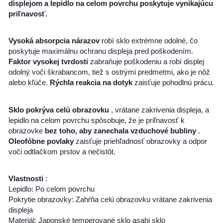
displejom a lepidlo na celom povrchu poskytuje vynikajúcu
priľnavosť.
Vysoká absorpcia nárazov
robí sklo extrémne odolné, čo
poskytuje maximálnu ochranu displeja pred poškodením.
Faktor vysokej tvrdosti
zabraňuje poškodeniu a robí displej
odolný voči škrabancom, tiež s ostrými predmetmi, ako je nôž
alebo kľúče.
Rýchla reakcia na dotyk
zaisťuje pohodlnú prácu.
Sklo pokrýva celú obrazovku
, vrátane zakrivenia displeja, a
lepidlo na celom povrchu spôsobuje, že je priľnavosť k
obrazovke
bez toho, aby zanechala vzduchové bubliny
.
Oleofóbne povlaky
zaisťuje priehľadnosť obrazovky a odpor
voči odtlačkom prstov a nečistôt.
Vlastnosti
:
Lepidlo: Po celom povrchu
Pokrytie obrazovky: Zahŕňa celú obrazovku vrátane zakrivenia
displeja
Materiál: Japonské temperované sklo asahi sklo