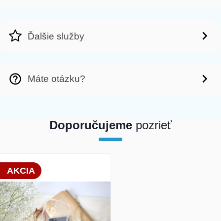
Ďalšie služby
Máte otázku?
Doporučujeme
pozrieť
array(1) { [0]=> int(19783) }
AKCIA