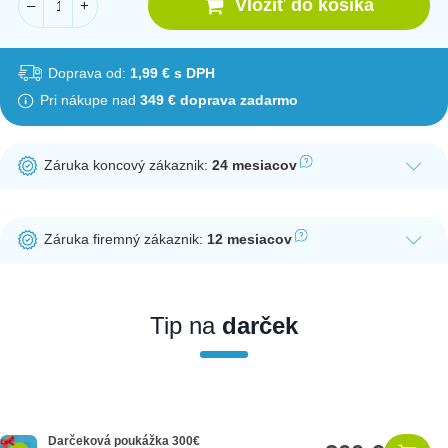
Vložiť do košíka
–
+
Doprava od:
1,99 € s DPH
Pri nákupe nad
349 € doprava zadarmo
Záruka koncový zákaznik:
24 mesiacov
Ak nakúpite tento produkt ako koncový zákazník, dostávate na
produkt zákonnú lehotu na záruku na 24 mesiacov. Nie je
Záruka firemný zákaznik:
12 mesiacov
potrebná registrácia zákazníckeho účtu.
Ak nakúpite tento produkt ako firemný zákazník, dostávate na
produkt zákonnú lehotu na záruku na 12 mesiacov. Ak chcete
nakupovať ako firemný zákazník, musíte sa pred nákupom
Tip na
darček
registrovať. Registrácia podlieha overeniu.
Darčeková poukážka 300€