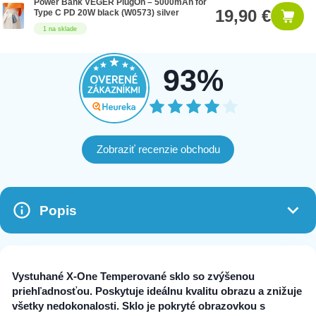
Power Bank VEGER PlugOn – 5000mAh for
19,90 €
Type C PD 20W black (W0573) silver
1 na sklade
93%
Zobraziť recenzie obchodu
Popis
Vystuhané X-One Temperované sklo so zvýšenou
priehľadnosťou. Poskytuje ideálnu kvalitu obrazu a znižuje
všetky nedokonalosti. Sklo je pokryté obrazovkou s