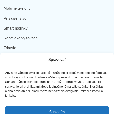
Mobilné telefóny
Príslušenstvo
Smart hodinky
Robotické vysávače
Zdravie
Elektromobilita
Spravovať
Herná zóna
Aby sme vám poskytli tie najlepšie skúsenosti, používame technológie, ako
Dôležité odkazy
sú súbory cookie na ukladanie a/alebo prístup k informáciám o zariadení.
Súhlas s týmito technológiami nám umožní spracovávať údaje, ako je
správanie pri prehliadaní alebo jedinečné ID na tejto stránke. Nesúhlas
Obchodné podmienky
alebo odvolanie súhlasu môže nepriaznivo ovplyvniť určité vlastnosti a
funkcie.
Ochrana osobných údajov
Doprava a platba
Súhlasím