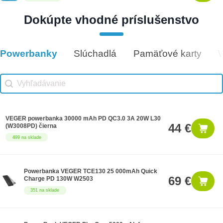
Dokúpte vhodné príslušenstvo
Darčeková poukážka 1000€
1,000 €
8 na sklade
Powerbanky
Slúchadlá
Pamäťové karty
Vhodné príslušenstvo
Vhodné príslušenstvo search
Search content
VEGER powerbanka 30000 mAh PD QC3.0 3A 20W L30
44 €
(W3008PD) čierna
499 na sklade
Powerbanka VEGER TCE130 25 000mAh Quick
69 €
Charge PD 130W W2503
351 na sklade