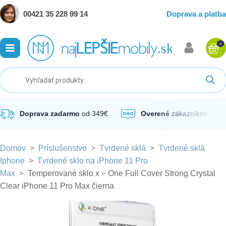
00421 35 228 99 14
Doprava a platba
0
ubmenu
ubmenu
ubmenu
Doprava zadarmo
od 349€
Overené
zákazníkmi
Domov
>
Príslušenstvo
>
Tvrdené sklá
>
Tvrdené sklá
ubmenu
Iphone
>
Tvrdené sklo na iPhone 11 Pro
Max
>
Temperované sklo x – One Full Cover Strong Crystal
ubmenu
Clear iPhone 11 Pro Max čierna